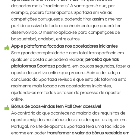
desportos mais “tradicionais”. A vantagem é que, por
exemplo, poderá fazer apostas Sportaza em várias
competições portuguesas, podendo tirar assim o melhor
partido possível de todo o conhecimento que poderá ter
desenvolvido. O mesmo aplica-se para competições de
basquetebol, andebol, entre outros.
App e plataforma focadas nos apostadores iniciantes
Sem grande complexidade e com total transparência em
qualquer aposta que poderá realizar,
perceba que nas
plataformas Sportaza
poderá, em poucos segundos, fazer a
aposta desportiva online que procura. Acima de tudo, a
conclusão da Sportaza revisão é que esta plataforma está
realmente mais focada nos apostadores iniciantes,
ajudando-os em todas as fases do processo de apostar
online.
Bónus de boas-vindas tem Roll Over acessível
Ao contrário do que acontece na maioria dos requisitos de
apostas exigidos nos bónus dos sites de apostas legais em
Portugal, no site de apostas Sportaza terá uma facilidade
enorme em poder
transformar o valor do bónus recebido em