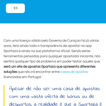
€5
Com uma licença válida pelo Governo de Curaçao há já vários
anos, terá ainda toda a transparência de apostar na app
Sportaza e ainda na sua plataforma oficial. Sendo estas
ferramentas pensadas para qualquer apostador iniciante, não
sentirá qualquer tipo de problema em poder testar aquela que
será um site de apostas Sportaza que apresenta diferentes
soluções
que não irá encontrar entre
casas de apostas
licenciadas em Portugal.
Apesar de não ser uma casa de apostas
com uma vasta oferta de bónus ou de
desportos, a realidade é que a Sportaza é