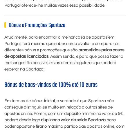
Portugal oferece-lhe muitas vezes essa possibilidade.
Bónus e Promoções Sportaza
Atualmente, para encontrar a melhor casa de apostas em
Portugal, terá mesmo que saber como avaliar e comparar os
diferentes bónus e promoções que são
prometidas pelas casas
de apostas licenciadas.
Assim sendo, e para que possa fazer a
melhor gestão possível, eis as ofertas regulares que poderá
esperar na Sportaza:
Bónus de boas-vindas de 100% até 10 euros
Em termos de bónus inicial, a verdade é que Sportaza não
consegue distinguir-se muito em relação a outros sites de
apostas online. Porém, com um depósito mínimo no valor de 5€,
poderá desde logo
duplicar o valor de saldo Sportaza
para
poder apostar e tirar o máximo partido das apostas online, com