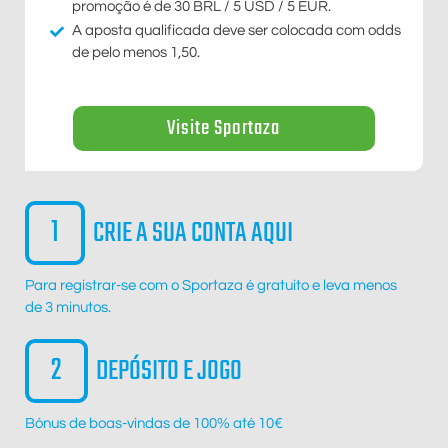
promoção é de 30 BRL / 5 USD / 5 EUR.
A aposta qualificada deve ser colocada com odds
de pelo menos 1,50.
Visite Sportaza
1
CRIE A SUA CONTA AQUI
Para registrar-se com o Sportaza é gratuito e leva menos
de 3 minutos.
2
DEPÓSITO E JOGO
Bónus de boas-vindas de 100% até 10€