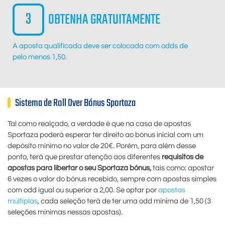
3
OBTENHA GRATUITAMENTE
A aposta qualificada deve ser colocada com odds de
pelo menos 1,50.
Sistema de Roll Over Bónus Sportaza
Tal como realçado, a verdade é que na casa de apostas
Sportaza poderá esperar ter direito ao bónus inicial com um
depósito mínimo no valor de 20€. Porém, para além desse
ponto, terá que prestar atenção aos diferentes
requisitos de
apostas para libertar o seu Sportaza bónus,
tais como: apostar
6 vezes o valor do bónus recebido, sempre com apostas simples
com odd igual ou superior a 2,00. Se optar por
apostas
múltiplas
, cada seleção terá de ter uma odd mínima de 1,50 (3
seleções mínimas nessas apostas).