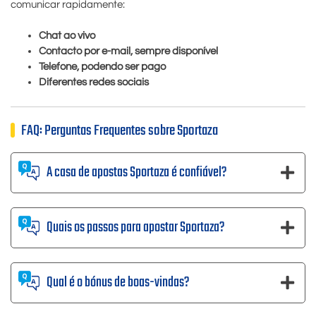
comunicar rapidamente:
Chat ao vivo
Contacto por e-mail, sempre disponível
Telefone, podendo ser pago
Diferentes redes sociais
FAQ: Perguntas Frequentes sobre Sportaza
A casa de apostas Sportaza é confiável?
Quais os passos para apostar Sportaza?
Qual é o bónus de boas-vindas?