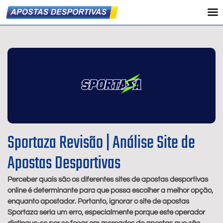
Sportaza Revisão | Análise Site de
Apostas Desportivas
Perceber quais são os diferentes sites de apostas desportivas
online é determinante para que possa escolher a melhor opção,
enquanto apostador. Portanto, ignorar o site de apostas
Sportaza seria um erro, especialmente porque este operador