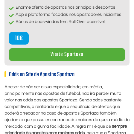
Enorme oferta de apostas nos principais desportos
App e plataforma focadas nos apostadores iniciantes
Bónus de boas-vindas tem Roll Over acessível
10€
Visite Sportaza
Odds no Site de Apostas Sportaza
Apesar de não ser a sua especialidade, em média,
principalmente nas apostas de futebol, não irá perder muito
valor nas odds das apostas Sportaza. Sendo odds bastante
competitivas, a realidade é que a sequência de ofertas que
poderá arrecadar na casa de apostas Sportaza também
ajudam a que possa encontrar odds maiores do que a média do
mercado, com alguma facilidade. A regra nº1 é que dê
sempre
prioridade às apostas com maiores odds,
pelo que a Sportaza