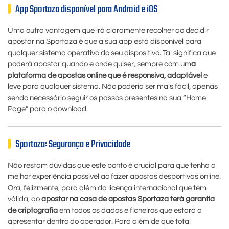
App Sportaza disponível para Android e iOS
Uma outra vantagem que irá claramente recolher ao decidir
apostar na Sportaza é que a sua app está disponível para
qualquer sistema operativo do seu dispositivo. Tal significa que
poderá apostar quando e onde quiser, sempre com um
a
plataforma de apostas online que é responsiva, adaptável
e
leve para qualquer sistema. Não poderia ser mais fácil, apenas
sendo necessário seguir os passos presentes na sua “Home
Page” para o download.
Sportaza: Segurança e Privacidade
Não restam dúvidas que este ponto é crucial para que tenha a
melhor experiência possível ao fazer apostas desportivas online.
Ora, felizmente, para além da licença internacional que tem
válida, ao
apostar na casa de apostas Sportaza terá garantia
de criptografia
em todos os dados e ficheiros que estará a
apresentar dentro do operador. Para além de que total