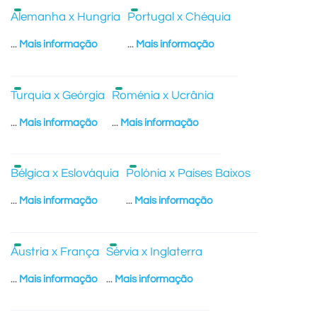
Alemanha x Hungria
Portugal x Chéquia
...
Mais informação
...
Mais informação
Turquia x Geórgia
Roménia x Ucrânia
...
Mais informação
...
Mais informação
Bélgica x Eslováquia
Polónia x Países Baixos
...
Mais informação
...
Mais informação
Áustria x França
Sérvia x Inglaterra
...
Mais informação
...
Mais informação