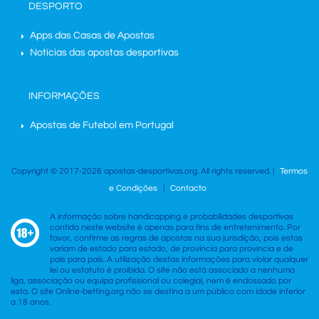
DESPORTO
Apps das Casas de Apostas
Notícias das apostas desportivas
INFORMAÇÕES
Apostas de Futebol em Portugal
×
Copyright © 2017-2026 apostas-desportivas.org. All rights reserved. |
Termos
e Condições
|
Contacto
A informação sobre handicapping e probabilidades desportivas
contida neste website é apenas para fins de entretenimento. Por
favor, confirme as regras de apostas na sua jurisdição, pois estas
variam de estado para estado, de província para província e de
país para país. A utilização destas informações para violar qualquer
lei ou estatuto é proibida. O site não está associado a nenhuma
liga, associação ou equipa profissional ou colegial, nem é endossado por
esta. O site Online-betting.org não se destina a um público com idade inferior
a 18 anos.