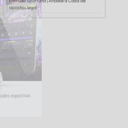
Revisão Sportuna | Análise à Casa de
apostas legal