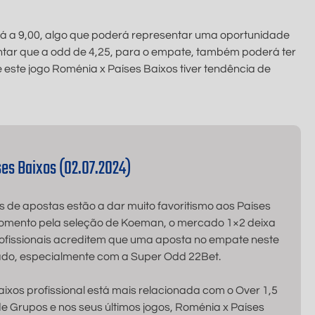
stá a 9,00, algo que poderá representar uma oportunidade
entar que a odd de 4,25, para o empate, também poderá ter
este jogo Roménia x Países Baixos tiver tendência de
ses Baixos (02.07.2024)
s de apostas estão a dar muito favoritismo aos Países
momento pela seleção de Koeman, o mercado 1×2 deixa
rofissionais acreditem que uma aposta no empate neste
iado, especialmente com a Super Odd 22Bet.
ixos profissional está mais relacionada com o Over 1,5
e Grupos e nos seus últimos jogos, Roménia x Países