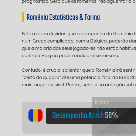
prognóstico. Será que os romenos irão aguentar a 
Roménia Estatísticas & Forma
Não restam dúvidas que a campanha da Roménia foi
num Grupo complicado, com a Bélgica, poderão dar 
que a maioria dos seus jogadores não estão habitua
contra a Bélgica poderá indicar isso mesmo.
Contudo, é crucial salientar que a Roménia irá sent
“certo do quadro” até uma potencial final do Euro 
mais longe possível. Porém, será essa ambição suf
Desempenho Atual:
50%