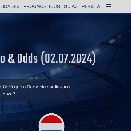
LIDADES
PROGNÓSTICOS
GUIAS
REVISTA
ão & Odds (02.07.2024)
. Será que a Roménia continuará
u onze?