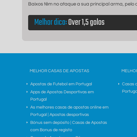
Baixos têm no ataque a sua principal arma, pelo q
Melhor dica:
Over 1,5 golos
MELHOR CASAS DE APOSTAS
MELHO
Apostas de Futebol em Portugal
Casas 
Portuga
Apps de Apostas Desportivas em
Portugal
As melhores casas de apostas online em
Portugal | Apostas desportivas
Bónus sem depósito | Casas de Apostas
com Bonus de registo