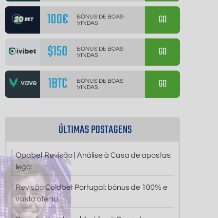
100€
GO
BÔNUS DE BOAS-
VINDAS
$150
GO
BÔNUS DE BOAS-
VINDAS
1BTC
GO
BÔNUS DE BOAS-
VINDAS
ÚLTIMAS POSTAGENS
Opabet Revisão | Análise à Casa de apostas
×
legal
Revisão Coldbet Portugal: bónus de 100% e
vasta oferta