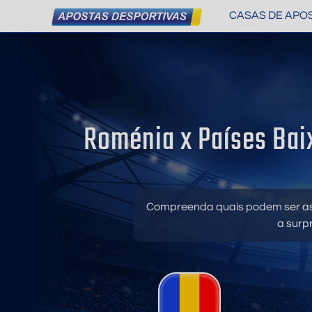
CASAS DE APO
Roménia x Países Baix
Compreenda quais podem ser as 
a surp