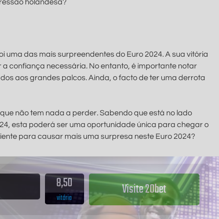
pressão holandesa?
 uma das mais surpreendentes do Euro 2024. A sua vitória
a confiança necessária. No entanto, é importante notar
dos aos grandes palcos. Ainda, o facto de ter uma derrota
ir que não tem nada a perder. Sabendo que está no lado
2024, esta poderá ser uma oportunidade única para chegar o
iciente para causar mais uma surpresa neste Euro 2024?
8,50
Visite 20bet
vitória