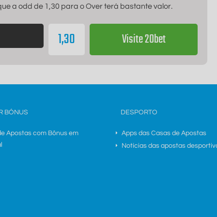
ue a odd de 1,30 para o Over terá bastante valor.
1,30
Visite 20bet
R BÓNUS
DESPORTO
de Apostas com Bônus em
Apps das Casas de Apostas
l
Notícias das apostas desportiv