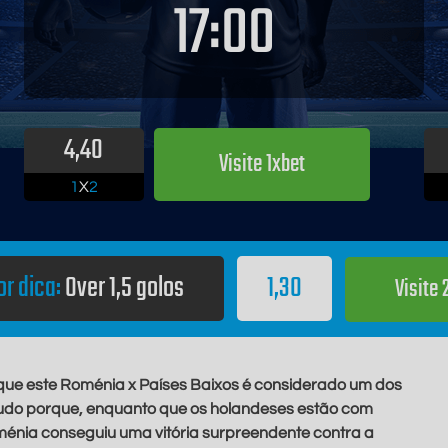
17:00
4,40
Visite 1xbet
1
X
2
r dica:
Over 1,5 golos
1,30
Visite 
é que este Roménia x Países Baixos é considerado um dos
. Tudo porque, enquanto que os holandeses estão com
oménia conseguiu uma vitória surpreendente contra a