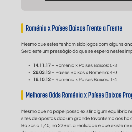
Roménia x Países Baixos Frente a Frente
Mesmo que estes tenham sido jogos com alguns anos
Será este um presságio do que se espera nestes impr
14.11.17
– Roménia x Países Baixos: 0-3
26.03.13
– Países Baixos x Roménia: 4-0
16.10.12
– Roménia x Países Baixos: 1-4
Melhores Odds Roménia x Países Baixos Pro
Mesmo que no papel possa existir algum equilíbrio n
sites de apostas dão um grande favoritismo aos hol
Baixos a 1,40, na 22Bet, a realidade é que existe 