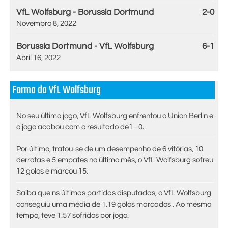
VfL Wolfsburg - Borussia Dortmund
2-0
Novembro 8, 2022
Borussia Dortmund - VfL Wolfsburg
6-1
Abril 16, 2022
Forma da VfL Wolfsburg
No seu último jogo, VfL Wolfsburg enfrentou o Union Berlin e
o jogo acabou com o resultado de1 - 0.
Por último, tratou-se de um desempenho de 6 vitórias, 10
derrotas e 5 empates no último mês, o VfL Wolfsburg sofreu
12 golos e marcou 15.
Saiba que ns últimas partidas disputadas, o VfL Wolfsburg
conseguiu uma média de 1.19 golos marcados . Ao mesmo
tempo, teve 1.57 sofridos por jogo.