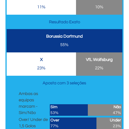
11%
10%
Resultado Exato
Borussia Dortmund
55%
X
VfL Wolfsburg
23%
22%
Aposta com 3 seleções
Ambas as
equipas
marcam -
Sim
Não
Sim/Não
53%
47%
Over/ Under de
Over
Under
1,5 Golos
77%
23%