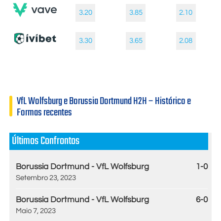
3.20
3.85
2.10
3.30
3.65
2.08
VfL Wolfsburg e Borussia Dortmund H2H – Histórico e
Formas recentes
Últimos Confrontos
Borussia Dortmund - VfL Wolfsburg
1-0
Setembro 23, 2023
Borussia Dortmund - VfL Wolfsburg
6-0
Maio 7, 2023