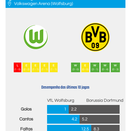
Volkswagen Arena (Wolfsburg)
L
E
E
E
E
W
E
W
W
W
(1 - 0)
(2 - 2)
(1 - 1)
(1 - 1)
(1 - 1)
(3 - 0)
(0 - 0)
(3 - 1)
(0 - 4)
(0 - 3)
Desempenho dos últimos 10 jogos
VfL Wolfsburg
Borussia Dortmund
Golos
1
2.2
Cantos
4.2
5.2
Faltas
12.5
8.3