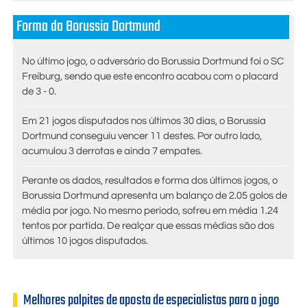
Forma da Borussia Dortmund
No último jogo, o adversário do Borussia Dortmund foi o SC
Freiburg, sendo que este encontro acabou com o placard
de 3 - 0.
Em 21 jogos disputados nos últimos 30 dias, o Borussia
Dortmund conseguiu vencer 11 destes. Por outro lado,
acumulou 3 derrotas e ainda 7 empates.
Perante os dados, resultados e forma dos últimos jogos, o
Borussia Dortmund apresenta um balanço de 2.05 golos de
média por jogo. No mesmo período, sofreu em média 1.24
tentos por partida. De realçar que essas médias são dos
últimos 10 jogos disputados.
Melhores palpites de aposta de especialistas para o jogo