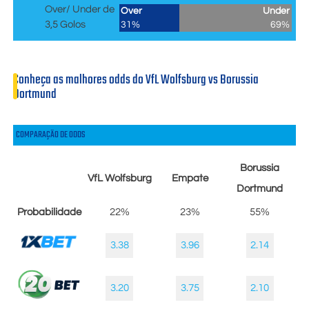
Over/ Under de
Over
Under
3,5 Golos
31%
69%
Conheça as malhores odds do VfL Wolfsburg vs Borussia
Dortmund
COMPARAÇÃO DE ODDS
Borussia
VfL Wolfsburg
Empate
Dortmund
Probabilidade
22%
23%
55%
3.38
3.96
2.14
3.20
3.75
2.10