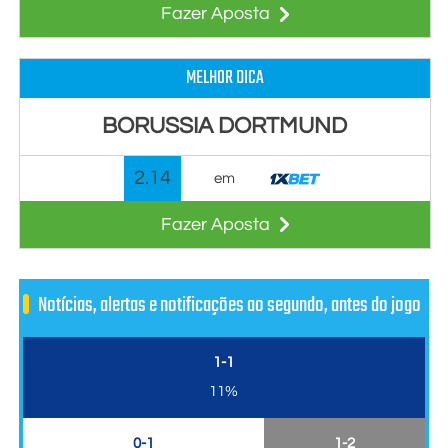
Fazer Aposta
MELHOR DICA
BORUSSIA DORTMUND
2.14
em
Fazer Aposta
Notícias, alertas e notificações ao segundo, antes do jogo
1-1
11%
0-1
1-2