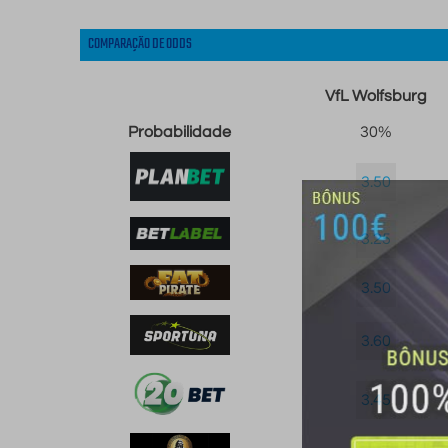
COMPARAÇÃO DE ODDS
VfL Wolfsburg
Probabilidade
30%
3.50
3.25
3.50
3.60
3.45