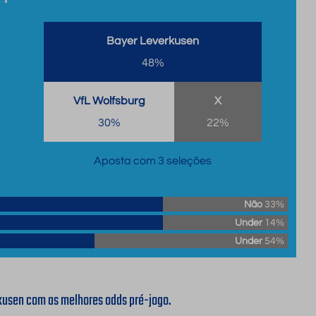
Bayer Leverkusen
48%
VfL Wolfsburg
X
30%
22%
Aposta com 3 seleções
Não
33%
Under
14%
Under
54%
rkusen com as melhores odds pré-jogo.