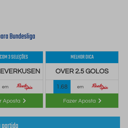
para Bundesliga
COM 3 SELEÇÕES
MELHOR DICA
LEVERKUSEN
OVER 2.5 GOLOS
1.68
em
em
r Aposta
Fazer Aposta
a partida