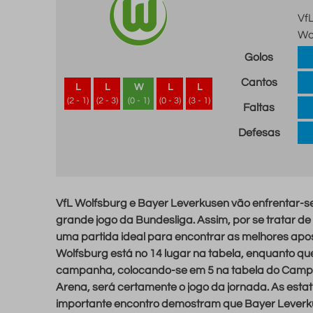
Vf
Wo
Golos
Cantos
L
L
W
L
L
(2 - 1)
(2 - 3)
(0 - 1)
(0 - 3)
(3 - 1)
Faltas
Defesas
VfL Wolfsburg e Bayer Leverkusen vão enfrentar-s
grande jogo da Bundesliga. Assim, por se tratar 
uma partida ideal para encontrar as melhores apos
Wolfsburg está no 14 lugar na tabela, enquanto q
campanha, colocando-se em 5 na tabela do Campeo
Arena, será certamente o jogo da jornada. As estat
importante encontro demostram que Bayer Leverku