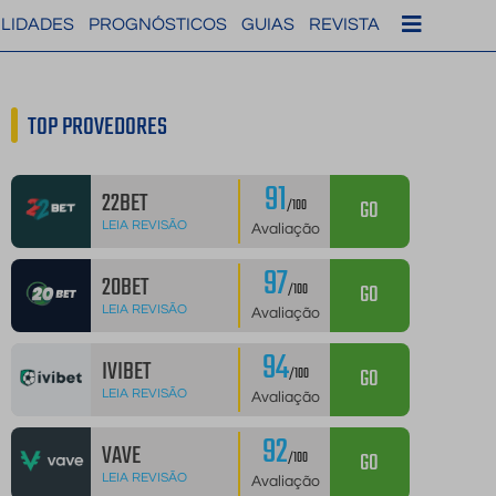
LIDADES
PROGNÓSTICOS
GUIAS
REVISTA
TOP PROVEDORES
91
22BET
GO
/100
LEIA REVISÃO
Avaliação
97
20BET
GO
/100
LEIA REVISÃO
Avaliação
94
IVIBET
GO
/100
LEIA REVISÃO
Avaliação
92
VAVE
GO
/100
LEIA REVISÃO
Avaliação