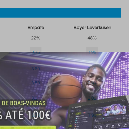
Empate
Bayer Leverkusen
22%
48%
3.75
1.99
3.60
2.05
3.80
2.01
3.81
2.02
3.70
1.99