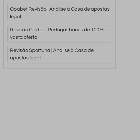
Opabet Revisão | Análise à Casa de apostas
legal
Revisão Coldbet Portugal: bónus de 100% e
vasta oferta
Revisão Sportuna | Análise à Casa de
apostas legal