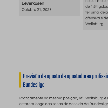
nos últimos 
Leverkusen
de 1.64 golo
Outubro 21, 2023
ter uma idei
ofensiva e d
Wolfsburg.
Previsão de aposta de apostadores profissi
Bundesliga
Praticamente na mesma posição, VfL Wolfsburg e
estarem longe das zonas de descida da Bundesliga