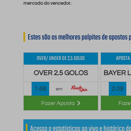
mercado do vencedor.
Estes são os melhores palpites de apostas 
OVER/ UNDER DE 2,5 GOLOS
APOSTA 
OVER 2.5 GOLOS
BAYER 
1.68
2.09
em
Fazer Aposta
Faze
Acesso a estatísticas ao vivo e histórico d