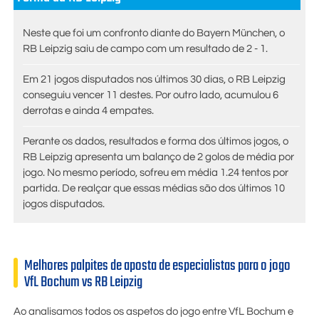
Neste que foi um confronto diante do Bayern München, o
RB Leipzig saiu de campo com um resultado de 2 - 1.
Em 21 jogos disputados nos últimos 30 dias, o RB Leipzig
conseguiu vencer 11 destes. Por outro lado, acumulou 6
derrotas e ainda 4 empates.
Perante os dados, resultados e forma dos últimos jogos, o
RB Leipzig apresenta um balanço de 2 golos de média por
jogo. No mesmo período, sofreu em média 1.24 tentos por
partida. De realçar que essas médias são dos últimos 10
jogos disputados.
Melhores palpites de aposta de especialistas para o jogo
VfL Bochum vs RB Leipzig
Ao analisamos todos os aspetos do jogo entre VfL Bochum e