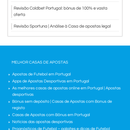
Revisão Coldbet Portugal: bónus de 100% e vasta
oferta
Revisão Sportuna | Análise à Casa de apostas legal
MELHOR CASAS DE APOSTAS
Apostas de Futebol em Portugal
Apps de Apostas Desportivas em Portugal
As melhores casas de apostas online em Portugal | Apostas
desportivas
Bónus sem depósito | Casas de Apostas com Bonus de
registo
Casas de Apostas com Bônus em Portugal
Notícias das apostas desportivas
Prognósticos de Futebol – palpites e dicas de Futebol