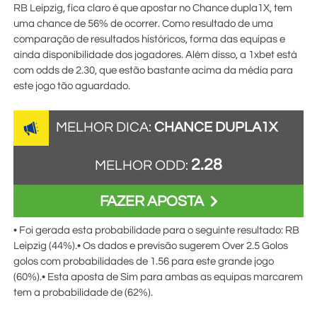
RB Leipzig, fica claro é que apostar no Chance dupla1X, tem
uma chance de 56% de ocorrer. Como resultado de uma
comparação de resultados históricos, forma das equipas e
ainda disponibilidade dos jogadores. Além disso, a
1xbet
está
com odds de
2.30
, que estão bastante acima da média para
este jogo tão aguardado.
MELHOR DICA:
CHANCE DUPLA1X
2.28
MELHOR ODD:
FAZER APOSTA
• Foi gerada esta probabilidade para o seguinte resultado: RB
Leipzig (44%).• Os dados e previsão sugerem Over 2.5 Golos
golos com probabilidades de
1.56
para este grande jogo
(60%).• Esta aposta de Sim para ambas as equipas marcarem
tem a probabilidade de (62%).