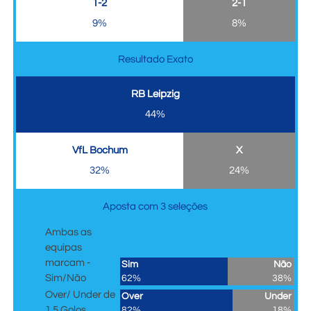
1-2
2-1
9%
8%
Resultado Exato
RB Leipzig
44%
VfL Bochum
X
32%
24%
Aposta com 3 seleções
Ambas as
equipas
marcam -
Sim
Não
Sim/Não
62%
38%
Over/ Under de
Over
Under
1,5 Golos
82%
18%