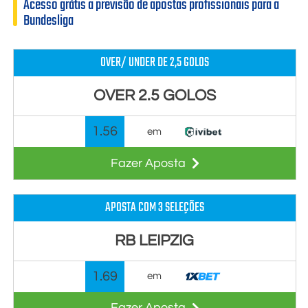
Acesso grátis a previsão de apostas profissionais para a
Bundesliga
OVER/ UNDER DE 2,5 GOLOS
OVER 2.5 GOLOS
1.56
em
Fazer Aposta
APOSTA COM 3 SELEÇÕES
RB LEIPZIG
1.69
em
Fazer Aposta