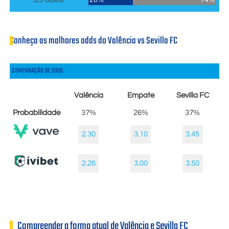
Conheça as malhores odds do Valência vs Sevilla FC
COMPARAÇÃO DE ODDS
Valência
Empate
Sevilla FC
Probabilidade
37%
26%
37%
2.30
3.10
3.45
2.26
3.00
3.50
Compreender a forma atual de Valência e Sevilla FC