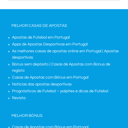
MELHOR CASAS DE APOSTAS
Apostas de Futebol em Portugal
Apps de Apostas Desportivas em Portugal
As melhores casas de apostas online em Portugal | Apostas
desportivas
Bónus sem depósito | Casas de Apostas com Bonus de
registo
Casas de Apostas com Bônus em Portugal
Notícias das apostas desportivas
Prognósticos de Futebol – palpites e dicas de Futebol
Revista
MELHOR BÓNUS
Casas de Apostas com Bônus em Portugal