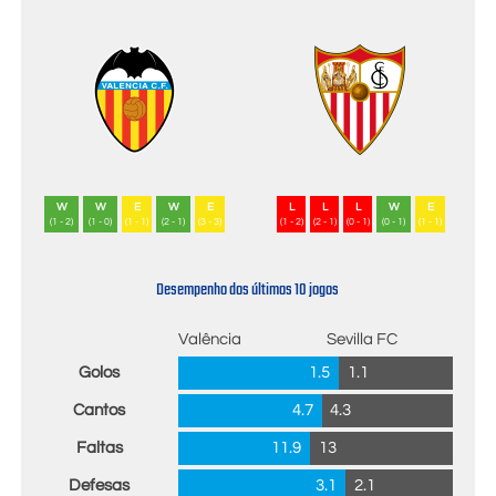
W
W
E
W
E
L
L
L
W
E
(1 - 2)
(1 - 0)
(1 - 1)
(2 - 1)
(3 - 3)
(1 - 2)
(2 - 1)
(0 - 1)
(0 - 1)
(1 - 1)
Desempenho dos últimos 10 jogos
Valência
Sevilla FC
Golos
1.5
1.1
Cantos
4.7
4.3
Faltas
11.9
13
Defesas
3.1
2.1