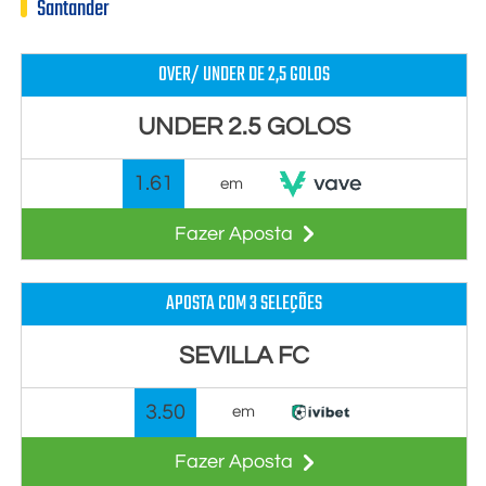
Santander
OVER/ UNDER DE 2,5 GOLOS
UNDER 2.5 GOLOS
1.61
em
Fazer Aposta
APOSTA COM 3 SELEÇÕES
SEVILLA FC
3.50
em
Fazer Aposta