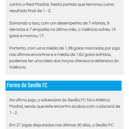
contra o Real Madrid. Nesta partida que terminou como
resultado final de 1 - 2.
Somando a isso, com um desempenho de 7 vitórias, 9
derrotas e 7 empates no último mês, o Valência sofreu 15
golos e marcou 17.
Portanto, com uma média de 1.38 golos marcados por jogo
nos últimos encontros e a média de 1.62 golos sofridos,
podemos ter uma ideia das forças ofensiva e defensiva do
Valência.
Forma da Sevilla FC
No último jogo, o adversário do Sevilla FC foi o Atlético
Madrid, sendo que este encontro acabou com o placard de
1 - 2.
Em 21 jogos disputados nos últimos 30 dias, o Sevilla FC