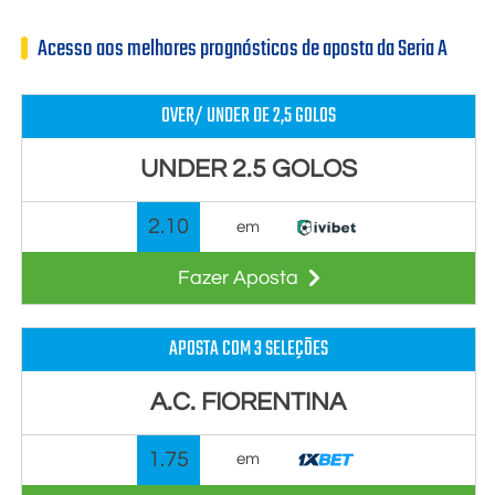
Acesso aos melhores prognósticos de aposta da Seria A
OVER/ UNDER DE 2,5 GOLOS
UNDER 2.5 GOLOS
2.10
em
Fazer Aposta
APOSTA COM 3 SELEÇÕES
A.C. FIORENTINA
1.75
em