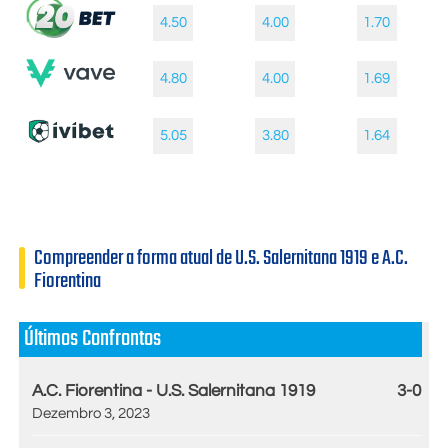
4.50
4.00
1.70
4.80
4.00
1.69
5.05
3.80
1.64
Compreender a forma atual de U.S. Salernitana 1919 e A.C.
Fiorentina
Últimos Confrontos
A.C. Fiorentina - U.S. Salernitana 1919
3-0
Dezembro 3, 2023