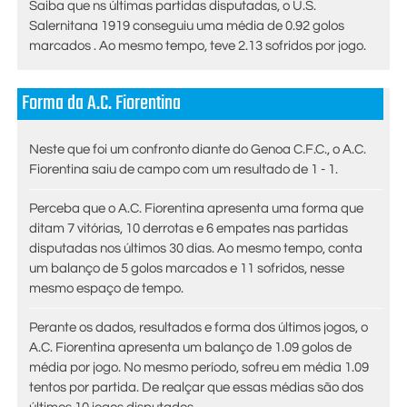
Saiba que ns últimas partidas disputadas, o U.S.
Salernitana 1919 conseguiu uma média de 0.92 golos
marcados . Ao mesmo tempo, teve 2.13 sofridos por jogo.
Forma da A.C. Fiorentina
Neste que foi um confronto diante do Genoa C.F.C., o A.C.
Fiorentina saiu de campo com um resultado de 1 - 1.
Perceba que o A.C. Fiorentina apresenta uma forma que
ditam 7 vitórias, 10 derrotas e 6 empates nas partidas
disputadas nos últimos 30 dias. Ao mesmo tempo, conta
um balanço de 5 golos marcados e 11 sofridos, nesse
mesmo espaço de tempo.
Perante os dados, resultados e forma dos últimos jogos, o
A.C. Fiorentina apresenta um balanço de 1.09 golos de
média por jogo. No mesmo período, sofreu em média 1.09
tentos por partida. De realçar que essas médias são dos