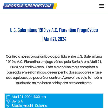
U.S. Salernitana 1919 vs A.C. Fiorentina Prognóstico
|
Abril 21, 2024
Confira o nosso prognóstico da partida entre U.S. Salernitana
1919 e A.C. Fiorentina em jogo válido pela Seria A em
Abril 21,
2024
no Stadio Arechi. Esta é a análise mais completa e
baseada em estatísticas, desempenho dos jogadores e fase
das equipas que poderá encontrar. Aproveite e veja também
quais são as melhores odds para este confronto.
Abril 21, 2024 4:00 pm
Seria A
Stadio Arechi | Salerno