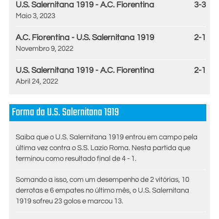
U.S. Salernitana 1919 - A.C. Fiorentina
3-3
Maio 3, 2023
A.C. Fiorentina - U.S. Salernitana 1919
2-1
Novembro 9, 2022
U.S. Salernitana 1919 - A.C. Fiorentina
2-1
Abril 24, 2022
Forma da U.S. Salernitana 1919
Saiba que o U.S. Salernitana 1919 entrou em campo pela
última vez contra o S.S. Lazio Roma. Nesta partida que
terminou como resultado final de 4 - 1.
Somando a isso, com um desempenho de 2 vitórias, 10
derrotas e 6 empates no último mês, o U.S. Salernitana
1919 sofreu 23 golos e marcou 13.