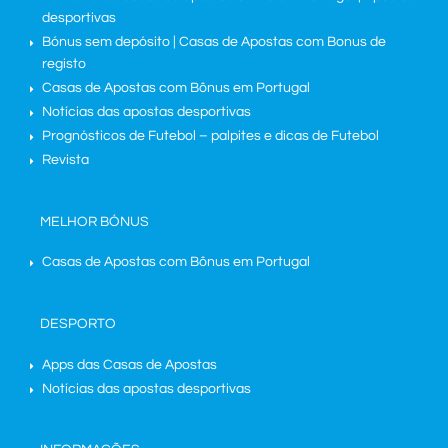
desportivas
Bónus sem depósito | Casas de Apostas com Bonus de
registo
Casas de Apostas com Bônus em Portugal
Notícias das apostas desportivas
Prognósticos de Futebol – palpites e dicas de Futebol
Revista
MELHOR BÓNUS
Casas de Apostas com Bônus em Portugal
DESPORTO
Apps das Casas de Apostas
Notícias das apostas desportivas