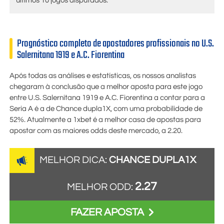
últimos 10 jogos disputados.
Prognóstico completo de apostadores profissionais no U.S.
Salernitana 1919 e A.C. Fiorentina
Após todas as análises e estatísticas, os nossos analistas
chegaram à conclusão que a melhor aposta para este jogo
entre U.S. Salernitana 1919 e A.C. Fiorentina a contar para a
Seria A é a de Chance dupla1X, com uma probabilidade de
52%. Atualmente a
1xbet
é a melhor casa de apostas para
apostar com as maiores odds deste mercado, a
2.20
.
MELHOR DICA:
CHANCE DUPLA1X
2.27
MELHOR ODD:
FAZER APOSTA