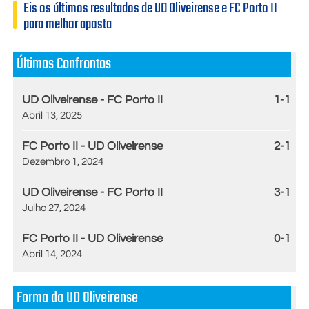
Eis os últimos resultados de UD Oliveirense e FC Porto II
para melhor aposta
Últimos Confrontos
UD Oliveirense - FC Porto II
1-1
Abril 13, 2025
FC Porto II - UD Oliveirense
2-1
Dezembro 1, 2024
UD Oliveirense - FC Porto II
3-1
Julho 27, 2024
FC Porto II - UD Oliveirense
0-1
Abril 14, 2024
Forma da UD Oliveirense