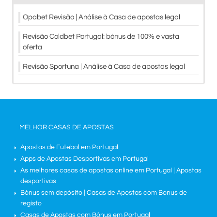
Opabet Revisão | Análise à Casa de apostas legal
Revisão Coldbet Portugal: bónus de 100% e vasta
oferta
Revisão Sportuna | Análise à Casa de apostas legal
MELHOR CASAS DE APOSTAS
Apostas de Futebol em Portugal
Apps de Apostas Desportivas em Portugal
As melhores casas de apostas online em Portugal | Apostas
desportivas
Bónus sem depósito | Casas de Apostas com Bonus de
registo
Casas de Apostas com Bônus em Portugal