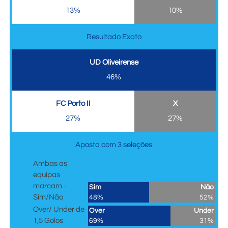
13%
10%
Resultado Exato
UD Oliveirense
46%
FC Porto II
X
27%
27%
Aposta com 3 seleções
Ambas as
equipas
marcam -
Sim
Não
Sim/Não
48%
52%
Over/ Under de
Over
Under
1,5 Golos
69%
31%