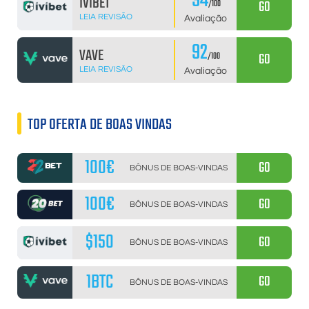
94
IVIBET
GO
/100
LEIA REVISÃO
Avaliação
92
VAVE
GO
/100
LEIA REVISÃO
Avaliação
TOP OFERTA DE BOAS VINDAS
100€
GO
BÔNUS DE BOAS-VINDAS
100€
GO
BÔNUS DE BOAS-VINDAS
$150
GO
BÔNUS DE BOAS-VINDAS
1BTC
GO
BÔNUS DE BOAS-VINDAS