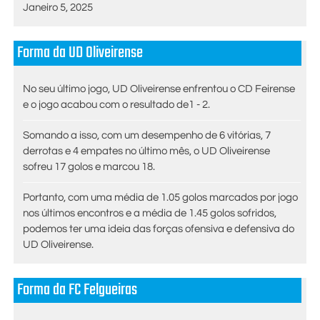
Janeiro 5, 2025
Forma da UD Oliveirense
No seu último jogo, UD Oliveirense enfrentou o CD Feirense
e o jogo acabou com o resultado de1 - 2.
Somando a isso, com um desempenho de 6 vitórias, 7
derrotas e 4 empates no último mês, o UD Oliveirense
sofreu 17 golos e marcou 18.
Portanto, com uma média de 1.05 golos marcados por jogo
nos últimos encontros e a média de 1.45 golos sofridos,
podemos ter uma ideia das forças ofensiva e defensiva do
UD Oliveirense.
Forma da FC Felgueiras