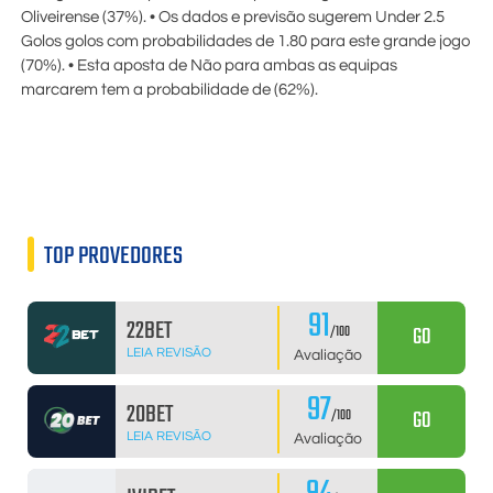
Oliveirense (37%). • Os dados e previsão sugerem Under 2.5
Golos golos com probabilidades de
1.80
para este grande jogo
(70%). • Esta aposta de Não para ambas as equipas
marcarem tem a probabilidade de (62%).
TOP PROVEDORES
91
22BET
GO
/100
LEIA REVISÃO
Avaliação
97
20BET
GO
/100
LEIA REVISÃO
Avaliação