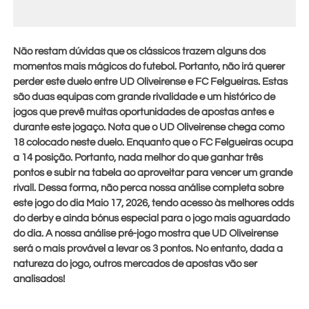
Não restam dúvidas que os clássicos trazem alguns dos
momentos mais mágicos do futebol. Portanto, não irá querer
perder este duelo entre UD Oliveirense e FC Felgueiras. Estas
são duas equipas com grande rivalidade e um histórico de
jogos que prevê muitas oportunidades de apostas antes e
durante este jogaço. Nota que o UD Oliveirense chega como
18 colocado neste duelo. Enquanto que o FC Felgueiras ocupa
a 14 posição. Portanto, nada melhor do que ganhar três
pontos e subir na tabela ao aproveitar para vencer um grande
rivall. Dessa forma, não perca nossa análise completa sobre
este jogo do dia
Maio 17, 2026
, tendo acesso às melhores odds
do derby e ainda bónus especial para o jogo mais aguardado
do dia. A nossa análise pré-jogo mostra que UD Oliveirense
será o mais provável a levar os 3 pontos. No entanto, dada a
natureza do jogo, outros mercados de apostas vão ser
analisados!