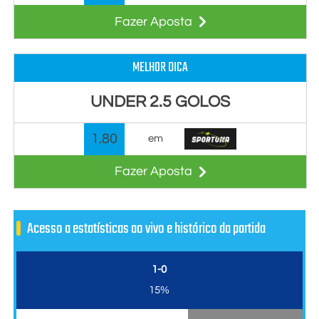
Fazer Aposta
MELHOR DICA
UNDER 2.5 GOLOS
1.80
em
Fazer Aposta
Acesso a estatísticas ao vivo e histórico da partida
1-0
15%