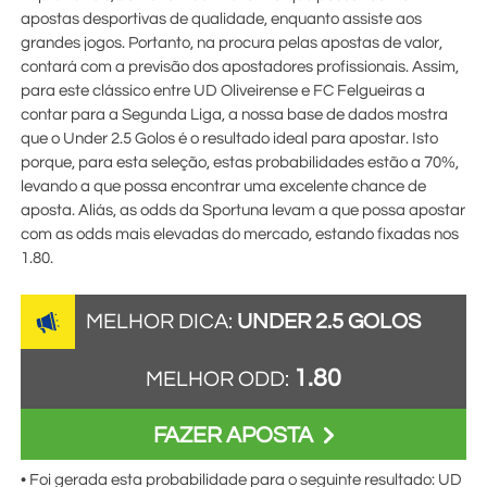
apostas desportivas de qualidade, enquanto assiste aos
grandes jogos. Portanto, na procura pelas apostas de valor,
contará com a previsão dos apostadores profissionais. Assim,
para este clássico entre UD Oliveirense e FC Felgueiras a
contar para a Segunda Liga, a nossa base de dados mostra
que o Under 2.5 Golos é o resultado ideal para apostar. Isto
porque, para esta seleção, estas probabilidades estão a 70%,
levando a que possa encontrar uma excelente chance de
aposta. Aliás, as odds da
Sportuna
levam a que possa apostar
com as odds mais elevadas do mercado, estando fixadas nos
1.80
.
MELHOR DICA:
UNDER 2.5 GOLOS
1.80
MELHOR ODD:
FAZER APOSTA
• Foi gerada esta probabilidade para o seguinte resultado: UD