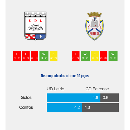
L
L
L
W
E
L
W
E
L
W
(1 - 0)
(0 - 3)
(2 - 1)
(4 - 2)
(2 - 2)
(1 - 2)
(1 - 2)
(0 - 0)
(3 - 0)
(1 - 0)
Desempenho dos últimos 10 jogos
UD Leiria
CD Feirense
Golos
1.6
0.6
Cantos
4.2
4.3