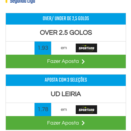
Segunda Liga
OVER/ UNDER DE 2,5 GOLOS
OVER 2.5 GOLOS
1.93
em
Fazer Aposta
APOSTA COM 3 SELEÇÕES
UD LEIRIA
1.78
em
Fazer Aposta