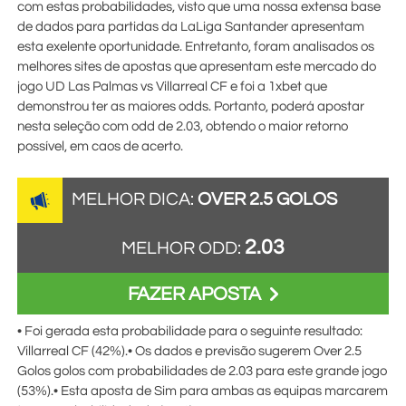
com estas probabilidades, visto que uma nossa extensa base
de dados para partidas da LaLiga Santander apresentam
esta exelente oportunidade. Entretanto, foram analisados os
melhores sites de apostas que apresentam este mercado do
jogo UD Las Palmas vs Villarreal CF e foi a
1xbet
que
demonstrou ter as maiores odds. Portanto, poderá apostar
nesta seleção com odd de
2.03
, obtendo o maior retorno
possível, em caos de acerto.
MELHOR DICA:
OVER 2.5 GOLOS
2.03
MELHOR ODD:
FAZER APOSTA
• Foi gerada esta probabilidade para o seguinte resultado:
Villarreal CF (42%).• Os dados e previsão sugerem Over 2.5
Golos golos com probabilidades de
2.03
para este grande jogo
(53%).• Esta aposta de Sim para ambas as equipas marcarem