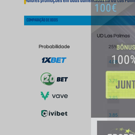
Maiores promoções em odds aumentadas no UD Las Palmas
COMPARAÇÃO DE ODDS
UD Las Palmas
Probabilidade
25%
4.08
3.75
3.85
3.85