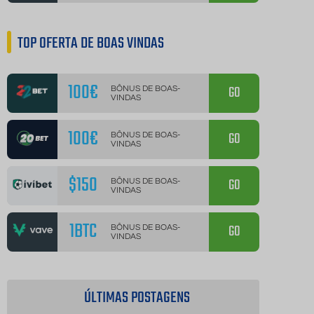
TOP OFERTA DE BOAS VINDAS
100€
GO
BÔNUS DE BOAS-
VINDAS
100€
GO
BÔNUS DE BOAS-
VINDAS
$150
GO
BÔNUS DE BOAS-
VINDAS
1BTC
GO
BÔNUS DE BOAS-
VINDAS
ÚLTIMAS POSTAGENS