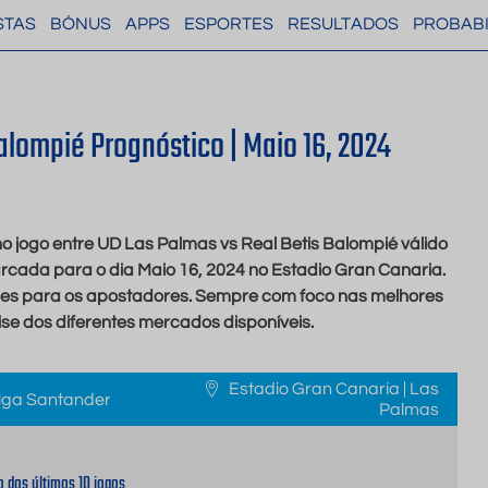
STAS
BÓNUS
APPS
ESPORTES
RESULTADOS
PROBABI
Balompié Prognóstico |
Maio 16, 2024
o jogo entre UD Las Palmas vs Real Betis Balompié válido
arcada para o dia
Maio 16, 2024
no Estadio Gran Canaria.
es para os apostadores. Sempre com foco nas melhores
ise dos diferentes mercados disponíveis.
Estadio Gran Canaria | Las
iga Santander
Palmas
dos últimos 10 jogos