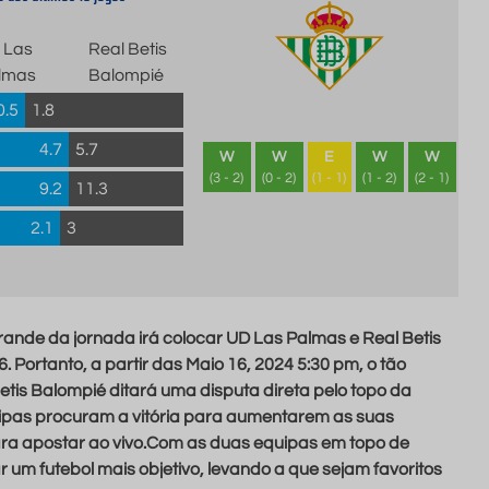
 Las
Real Betis
lmas
Balompié
0.5
1.8
4.7
5.7
W
W
E
W
W
(3 - 2)
(0 - 2)
(1 - 1)
(1 - 2)
(2 - 1)
9.2
11.3
2.1
3
ande da jornada irá colocar UD Las Palmas e Real Betis
6. Portanto, a partir das
Maio 16, 2024 5:30 pm
, o tão
tis Balompié ditará uma disputa direta pelo topo da
ipas procuram a vitória para aumentarem as suas
ara apostar ao vivo.Com as duas equipas em topo de
r um futebol mais objetivo, levando a que sejam favoritos