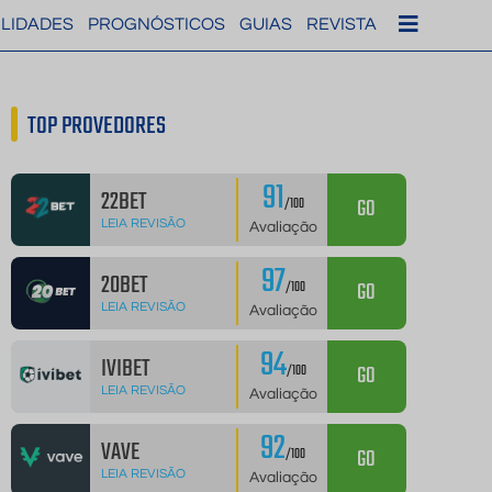
LIDADES
PROGNÓSTICOS
GUIAS
REVISTA
TOP PROVEDORES
91
22BET
GO
/100
LEIA REVISÃO
Avaliação
97
20BET
GO
/100
LEIA REVISÃO
Avaliação
94
IVIBET
GO
/100
LEIA REVISÃO
Avaliação
92
VAVE
GO
/100
LEIA REVISÃO
Avaliação