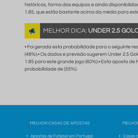
históricos, forma das equipas e ainda disponibilid
1.85
, que estão bastante acima da média para est
MELHOR DICA:
UNDER 2.5 GOL
• Foi gerada esta probabilidade para o seguinte re
(48%).• Os dados e previsão sugerem Under 2.5 Go
1.85
para este grande jogo (60%).• Esta aposta d
probabilidade de (55%).
MELHOR CASAS DE APOSTAS
MELHO
Apostas de Futebol em Portugal
Casas 