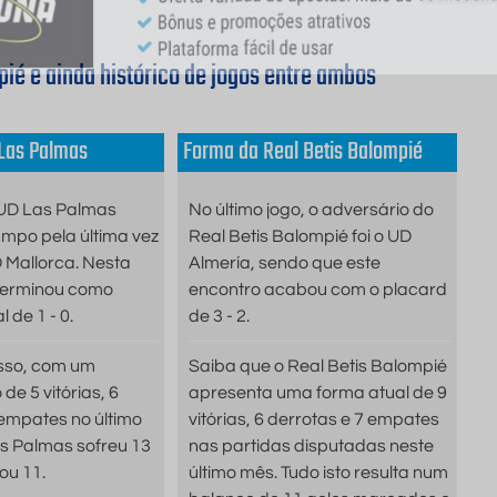
ié e ainda histórico de jogos entre ambos
Las Palmas
Forma da Real Betis Balompié
 UD Las Palmas
No último jogo, o adversário do
mpo pela última vez
Real Betis Balompié foi o UD
 Mallorca. Nesta
Almería, sendo que este
 terminou como
encontro acabou com o placard
l de 1 - 0.
de 3 - 2.
sso, com um
Saiba que o Real Betis Balompié
e 5 vitórias, 6
apresenta uma forma atual de 9
 empates no último
vitórias, 6 derrotas e 7 empates
s Palmas sofreu 13
nas partidas disputadas neste
ou 11.
último mês. Tudo isto resulta num