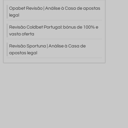
Opabet Revisão | Análise à Casa de apostas
legal
Revisão Coldbet Portugal: bónus de 100% e
vasta oferta
Revisão Sportuna | Análise à Casa de
apostas legal