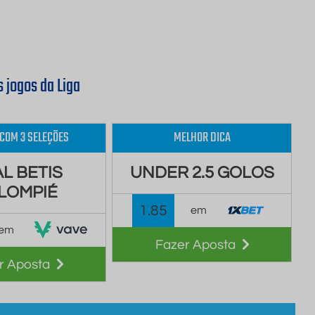
 jogos da Liga
COM 3 SELEÇÕES
MELHOR DICA
L BETIS
UNDER 2.5 GOLOS
LOMPIÉ
1.85
em
em
Fazer Aposta
r Aposta