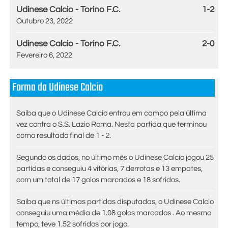
Udinese Calcio - Torino F.C.
1-2
Outubro 23, 2022
Udinese Calcio - Torino F.C.
2-0
Fevereiro 6, 2022
Forma da Udinese Calcio
Saiba que o Udinese Calcio entrou em campo pela última
vez contra o S.S. Lazio Roma. Nesta partida que terminou
como resultado final de 1 - 2.
Segundo os dados, no último mês o Udinese Calcio jogou 25
partidas e conseguiu 4 vitórias, 7 derrotas e 13 empates,
com um total de 17 golos marcados e 18 sofridos.
Saiba que ns últimas partidas disputadas, o Udinese Calcio
conseguiu uma média de 1.08 golos marcados . Ao mesmo
tempo, teve 1.52 sofridos por jogo.