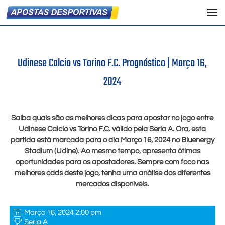
Udinese Calcio vs Torino F.C. Prognóstico |
Março 16,
2024
Saiba quais são as melhores dicas para apostar no jogo entre
Udinese Calcio vs Torino F.C. válido pela Seria A. Ora, esta
partida está marcada para o dia
Março 16, 2024
no Bluenergy
Stadium (Udine). Ao mesmo tempo, apresenta ótimas
oportunidades para os apostadores. Sempre com foco nas
melhores odds deste jogo, tenha uma análise dos diferentes
mercados disponíveis.
Março 16, 2024 2:00 pm
Seria A