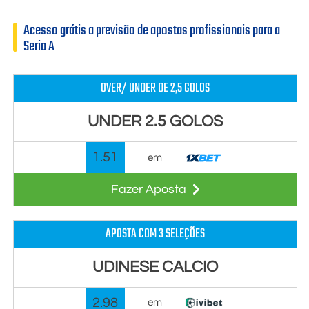
Acesso grátis a previsão de apostas profissionais para a
Seria A
OVER/ UNDER DE 2,5 GOLOS
UNDER 2.5 GOLOS
1.51
em
Fazer Aposta
APOSTA COM 3 SELEÇÕES
UDINESE CALCIO
2.98
em