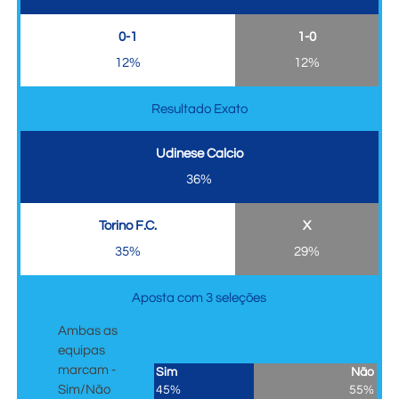
0-1
1-0
12%
12%
Resultado Exato
Udinese Calcio
36%
Torino F.C.
X
35%
29%
Aposta com 3 seleções
Ambas as
equipas
marcam -
Sim
Não
Sim/Não
45%
55%