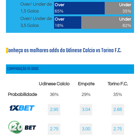
Over/ Under de
Over
Under
1,5 Golos
65%
35%
Over/ Under de
Over
Under
3,5 Golos
18%
82%
Conheça as malhores odds do Udinese Calcio vs Torino F.C.
COMPARAÇÃO DE ODDS
Udinese Calcio
Empate
Torino F.C.
Probabilidade
36%
29%
35%
2.95
3.04
2.88
2.75
3.00
2.75