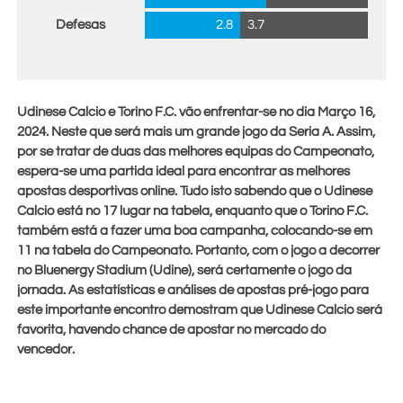
Defesas
2.8
3.7
Udinese Calcio e Torino F.C. vão enfrentar-se no dia
Março 16,
2024
. Neste que será mais um grande jogo da Seria A. Assim,
por se tratar de duas das melhores equipas do Campeonato,
espera-se uma partida ideal para encontrar as melhores
apostas desportivas online. Tudo isto sabendo que o Udinese
Calcio está no 17 lugar na tabela, enquanto que o Torino F.C.
também está a fazer uma boa campanha, colocando-se em
11 na tabela do Campeonato. Portanto, com o jogo a decorrer
no Bluenergy Stadium (Udine), será certamente o jogo da
jornada. As estatísticas e análises de apostas pré-jogo para
este importante encontro demostram que Udinese Calcio será
favorita, havendo chance de apostar no mercado do
vencedor.