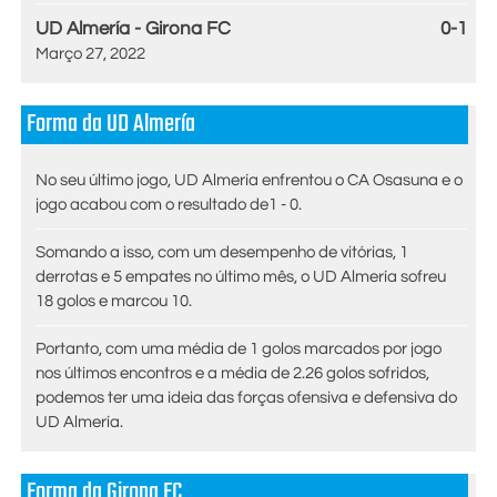
UD Almería - Girona FC
0-1
Março 27, 2022
Forma da UD Almería
No seu último jogo, UD Almería enfrentou o CA Osasuna e o
jogo acabou com o resultado de1 - 0.
Somando a isso, com um desempenho de vitórias, 1
derrotas e 5 empates no último mês, o UD Almería sofreu
18 golos e marcou 10.
Portanto, com uma média de 1 golos marcados por jogo
nos últimos encontros e a média de 2.26 golos sofridos,
podemos ter uma ideia das forças ofensiva e defensiva do
UD Almería.
Forma da Girona FC