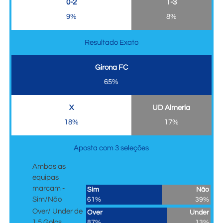
0-2
1-3
9%
8%
Resultado Exato
Girona FC
65%
X
UD Almería
18%
17%
Aposta com 3 seleções
Ambas as
equipas
marcam -
Sim
Não
Sim/Não
61%
39%
Over/ Under de
Over
Under
1,5 Golos
87%
13%