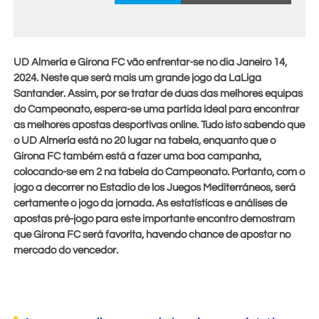
UD Almería e Girona FC vão enfrentar-se no dia
Janeiro 14,
2024
. Neste que será mais um grande jogo da LaLiga
Santander. Assim, por se tratar de duas das melhores equipas
do Campeonato, espera-se uma partida ideal para encontrar
as melhores apostas desportivas online. Tudo isto sabendo que
o UD Almería está no 20 lugar na tabela, enquanto que o
Girona FC também está a fazer uma boa campanha,
colocando-se em 2 na tabela do Campeonato. Portanto, com o
jogo a decorrer no Estadio de los Juegos Mediterráneos, será
certamente o jogo da jornada. As estatísticas e análises de
apostas pré-jogo para este importante encontro demostram
que Girona FC será favorita, havendo chance de apostar no
mercado do vencedor.