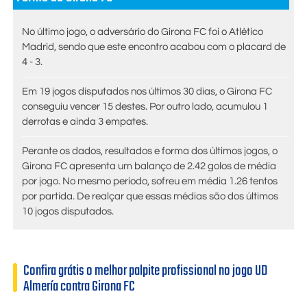
No último jogo, o adversário do Girona FC foi o Atlético
Madrid, sendo que este encontro acabou com o placard de
4 - 3.
Em 19 jogos disputados nos últimos 30 dias, o Girona FC
conseguiu vencer 15 destes. Por outro lado, acumulou 1
derrotas e ainda 3 empates.
Perante os dados, resultados e forma dos últimos jogos, o
Girona FC apresenta um balanço de 2.42 golos de média
por jogo. No mesmo período, sofreu em média 1.26 tentos
por partida. De realçar que essas médias são dos últimos
10 jogos disputados.
Confira grátis o melhor palpite profissional no jogo UD
Almería contra Girona FC