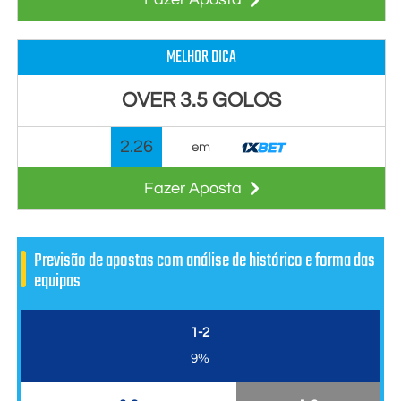
MELHOR DICA
OVER 3.5 GOLOS
2.26
em
Fazer Aposta
Previsão de apostas com análise de histórico e forma das
equipas
1-2
9%