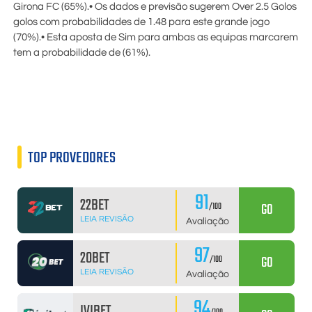
Girona FC (65%).• Os dados e previsão sugerem Over 2.5 Golos
golos com probabilidades de
1.48
para este grande jogo
(70%).• Esta aposta de Sim para ambas as equipas marcarem
tem a probabilidade de (61%).
TOP PROVEDORES
91
22BET
GO
/100
LEIA REVISÃO
Avaliação
97
20BET
GO
/100
LEIA REVISÃO
Avaliação
94
IVIBET