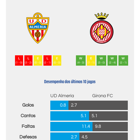
L
L
E
L
E
W
E
W
W
W
(1 - 0)
(3 - 2)
(0 - 0)
(2 - 1)
(0 - 0)
(4 - 3)
(1 - 1)
(3 - 0)
(2 - 4)
(2 - 1)
Desempenho dos últimos 10 jogos
UD Almería
Girona FC
Golos
0.8
2.7
Cantos
5.1
5.1
Faltas
11.4
9.8
Defesas
2.7
4.5