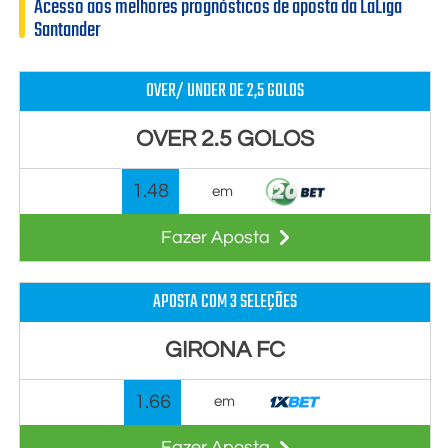
Acesso aos melhores prognósticos de aposta da LaLiga
Santander
OVER/ UNDER DE 2,5 GOLOS
OVER 2.5 GOLOS
1.48
em
Fazer Aposta
APOSTA COM 3 SELEÇÕES
GIRONA FC
1.66
em
Fazer Aposta