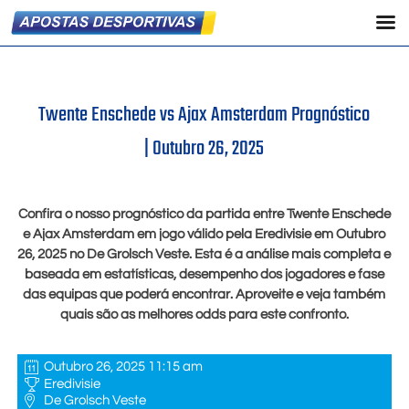
Twente Enschede vs Ajax Amsterdam Prognóstico
|
Outubro 26, 2025
Confira o nosso prognóstico da partida entre Twente Enschede
e Ajax Amsterdam em jogo válido pela Eredivisie em
Outubro
26, 2025
no De Grolsch Veste. Esta é a análise mais completa e
baseada em estatísticas, desempenho dos jogadores e fase
das equipas que poderá encontrar. Aproveite e veja também
quais são as melhores odds para este confronto.
Outubro 26, 2025 11:15 am
Eredivisie
De Grolsch Veste