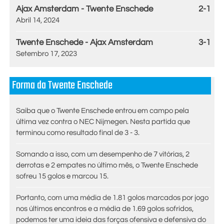
Ajax Amsterdam - Twente Enschede
2-1
Abril 14, 2024
Twente Enschede - Ajax Amsterdam
3-1
Setembro 17, 2023
Forma da Twente Enschede
Saiba que o Twente Enschede entrou em campo pela
última vez contra o NEC Nijmegen. Nesta partida que
terminou como resultado final de 3 - 3.
Somando a isso, com um desempenho de 7 vitórias, 2
derrotas e 2 empates no último mês, o Twente Enschede
sofreu 15 golos e marcou 15.
Portanto, com uma média de 1.81 golos marcados por jogo
nos últimos encontros e a média de 1.69 golos sofridos,
podemos ter uma ideia das forças ofensiva e defensiva do