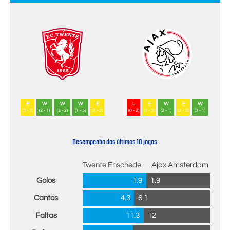
E
W
W
W
E
L
E
W
E
W
(3 - 3)
(2 - 1)
(3 - 2)
(1 - 5)
(2 - 2)
(0 - 2)
(3 - 3)
(2 - 1)
(2 - 2)
(3 - 1)
Desempenho dos últimos 10 jogos
Twente Enschede
Ajax Amsterdam
Golos
1.9
1.9
Cantos
4.3
6.1
Faltas
11.3
12