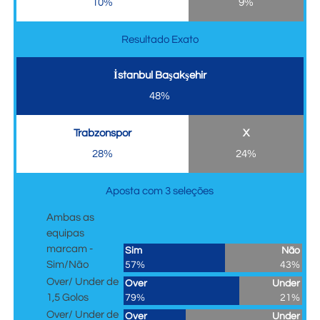
10%
9%
Resultado Exato
İstanbul Başakşehir
48%
Trabzonspor
X
28%
24%
Aposta com 3 seleções
Ambas as
equipas
marcam -
Sim
Não
Sim/Não
57%
43%
Over/ Under de
Over
Under
1,5 Golos
79%
21%
Over/ Under de
Over
Under