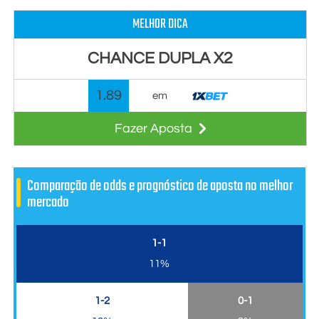
MELHOR DICA
CHANCE DUPLA X2
1.89
em
Fazer Aposta
Comparação de odds e prognóstico de aposta no melhor
mercado
1-1
11%
1-2
0-1