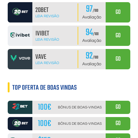
97
20BET
GO
/100
LEIA REVISÃO
Avaliação
94
IVIBET
GO
/100
LEIA REVISÃO
Avaliação
92
VAVE
GO
/100
LEIA REVISÃO
Avaliação
TOP OFERTA DE BOAS VINDAS
100€
GO
BÔNUS DE BOAS-VINDAS
100€
GO
BÔNUS DE BOAS-VINDAS