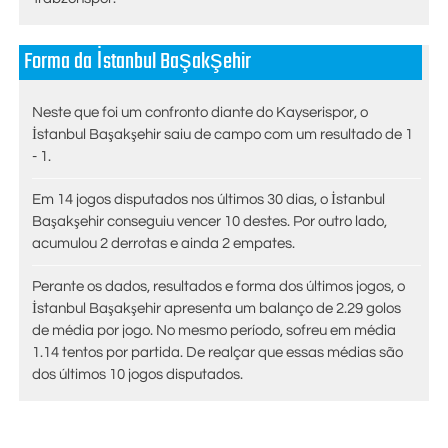
Forma da İstanbul Başakşehir
Neste que foi um confronto diante do Kayserispor, o
İstanbul Başakşehir saiu de campo com um resultado de 1
- 1.
Em 14 jogos disputados nos últimos 30 dias, o İstanbul
Başakşehir conseguiu vencer 10 destes. Por outro lado,
acumulou 2 derrotas e ainda 2 empates.
Perante os dados, resultados e forma dos últimos jogos, o
İstanbul Başakşehir apresenta um balanço de 2.29 golos
de média por jogo. No mesmo período, sofreu em média
1.14 tentos por partida. De realçar que essas médias são
dos últimos 10 jogos disputados.