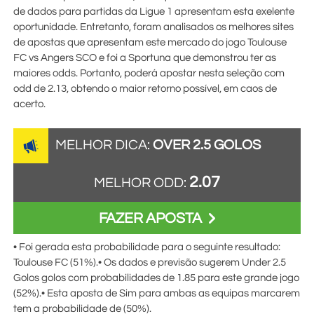
de dados para partidas da Ligue 1 apresentam esta exelente
oportunidade. Entretanto, foram analisados os melhores sites
de apostas que apresentam este mercado do jogo Toulouse
FC vs Angers SCO e foi a
Sportuna
que demonstrou ter as
maiores odds. Portanto, poderá apostar nesta seleção com
odd de
2.13
, obtendo o maior retorno possível, em caos de
acerto.
MELHOR DICA:
OVER 2.5 GOLOS
2.07
MELHOR ODD:
FAZER APOSTA
• Foi gerada esta probabilidade para o seguinte resultado:
Toulouse FC (51%).• Os dados e previsão sugerem Under 2.5
Golos golos com probabilidades de
1.85
para este grande jogo
(52%).• Esta aposta de Sim para ambas as equipas marcarem
tem a probabilidade de (50%).