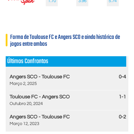
1.70
3.96
5.74
Forma de Toulouse FC e Angers SCO e ainda histórico de
jogos entre ambos
Últimos Confrontos
Angers SCO - Toulouse FC
0-4
Março 2, 2025
Toulouse FC - Angers SCO
1-1
Outubro 20, 2024
Angers SCO - Toulouse FC
0-2
Março 12, 2023