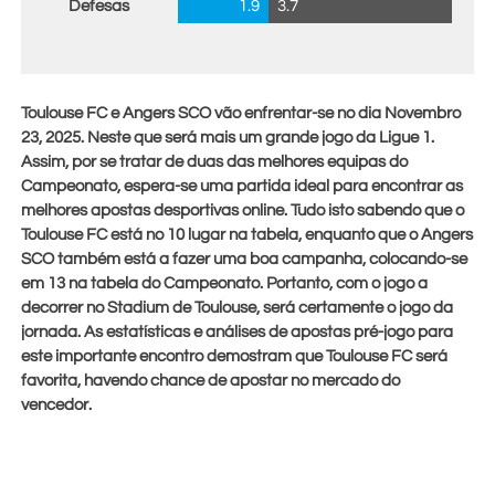
Defesas
1.9
3.7
Toulouse FC e Angers SCO vão enfrentar-se no dia
Novembro
23, 2025
. Neste que será mais um grande jogo da Ligue 1.
Assim, por se tratar de duas das melhores equipas do
Campeonato, espera-se uma partida ideal para encontrar as
melhores apostas desportivas online. Tudo isto sabendo que o
Toulouse FC está no 10 lugar na tabela, enquanto que o Angers
SCO também está a fazer uma boa campanha, colocando-se
em 13 na tabela do Campeonato. Portanto, com o jogo a
decorrer no Stadium de Toulouse, será certamente o jogo da
jornada. As estatísticas e análises de apostas pré-jogo para
este importante encontro demostram que Toulouse FC será
favorita, havendo chance de apostar no mercado do
vencedor.