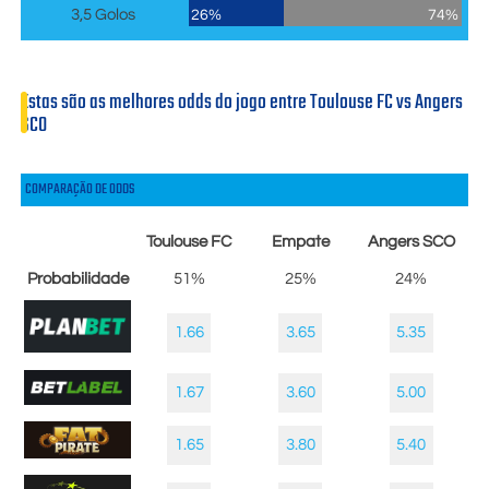
3,5 Golos
26%
74%
Estas são as melhores odds do jogo entre Toulouse FC vs Angers
SCO
COMPARAÇÃO DE ODDS
Toulouse FC
Empate
Angers SCO
Probabilidade
51%
25%
24%
1.66
3.65
5.35
1.67
3.60
5.00
1.65
3.80
5.40