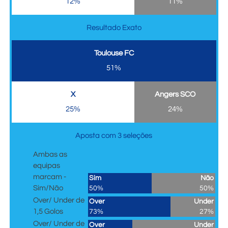
12%
11%
Resultado Exato
Toulouse FC
51%
X
Angers SCO
25%
24%
Aposta com 3 seleções
Ambas as
equipas
marcam -
Sim
Não
Sim/Não
50%
50%
Over/ Under de
Over
Under
1,5 Golos
73%
27%
Over/ Under de
Over
Under