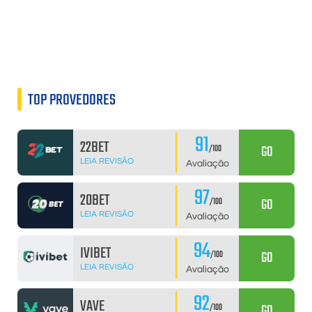
TOP PROVEDORES
91
22BET
GO
/100
LEIA REVISÃO
Avaliação
97
20BET
GO
/100
LEIA REVISÃO
Avaliação
94
IVIBET
GO
/100
LEIA REVISÃO
Avaliação
92
VAVE
GO
/100