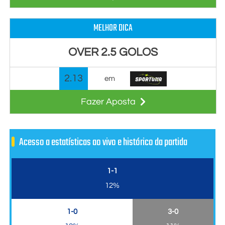
MELHOR DICA
OVER 2.5 GOLOS
2.13
em
Fazer Aposta
Acesso a estatísticas ao vivo e histórico da partida
1-1
12%
1-0
3-0