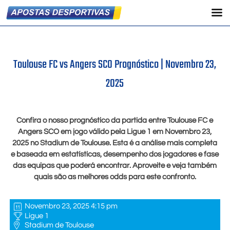
Toulouse FC vs Angers SCO Prognóstico |
Novembro 23,
2025
Confira o nosso prognóstico da partida entre Toulouse FC e
Angers SCO em jogo válido pela Ligue 1 em
Novembro 23,
2025
no Stadium de Toulouse. Esta é a análise mais completa
e baseada em estatísticas, desempenho dos jogadores e fase
das equipas que poderá encontrar. Aproveite e veja também
quais são as melhores odds para este confronto.
Novembro 23, 2025 4:15 pm
Ligue 1
Stadium de Toulouse