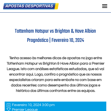
Tottenham Hotspur vs Brighton & Hove Albion
Prognóstico |
Fevereiro 10, 2024
Tenha acesso às melhores dicas de apostas no jogo entre
Tottenham Hotspur vs Brighton & Hove Albion para a Premier
League. Isto com análises estatísticas estudadas, que só vai
encontrar aqui. Logo, confira o prognóstico que os nossos
especialistas criaram para este embate no com base em
dados recentes: como desempenho dos últimos jogos e
histórico dos últimos confrontos entre as equipas.
Fevereiro 10, 2024 3:00 pm
Premier League