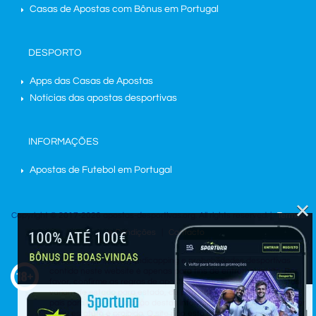
Casas de Apostas com Bônus em Portugal
DESPORTO
Apps das Casas de Apostas
Notícias das apostas desportivas
INFORMAÇÕES
Apostas de Futebol em Portugal
×
Copyright © 2017-2026 apostas-desportivas.org. All rights reserved. |
Termos
e Condições
|
Contacto
A informação sobre handicapping e probabilidades desportivas
contida neste website é apenas para fins de entretenimento. Por
favor, confirme as regras de apostas na sua jurisdição, pois estas
variam de estado para estado, de província para província e de
país para país. A utilização destas informações para violar qualquer
lei ou estatuto é proibida. O site não está associado a nenhuma