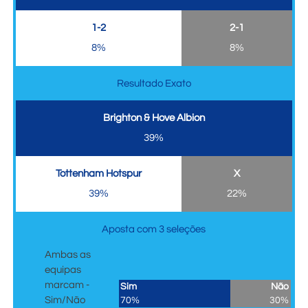
1-2
2-1
8%
8%
Resultado Exato
Brighton & Hove Albion
39%
Tottenham Hotspur
X
39%
22%
Aposta com 3 seleções
Ambas as
equipas
marcam -
Sim
Não
Sim/Não
70%
30%