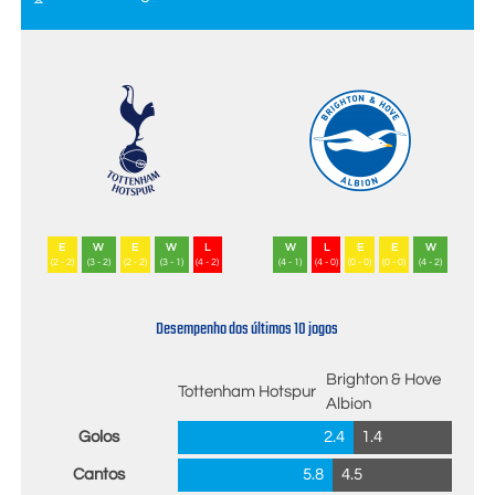
E
W
E
W
L
W
L
E
E
W
(2 - 2)
(3 - 2)
(2 - 2)
(3 - 1)
(4 - 2)
(4 - 1)
(4 - 0)
(0 - 0)
(0 - 0)
(4 - 2)
Desempenho dos últimos 10 jogos
Brighton & Hove
Tottenham Hotspur
Albion
Golos
2.4
1.4
Cantos
5.8
4.5