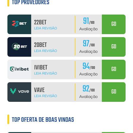
TOP PROVEDORES
91
22BET
GO
/100
LEIA REVISÃO
Avaliação
97
20BET
GO
/100
LEIA REVISÃO
Avaliação
94
IVIBET
GO
/100
LEIA REVISÃO
Avaliação
92
VAVE
GO
/100
LEIA REVISÃO
Avaliação
TOP OFERTA DE BOAS VINDAS