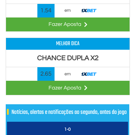
1.54
em
Fazer Aposta
MELHOR DICA
CHANCE DUPLA X2
2.65
em
Fazer Aposta
Notícias, alertas e notificações ao segundo, antes do jogo
1-0