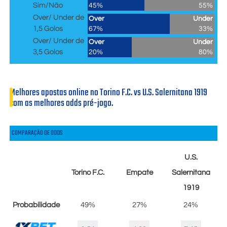
Sim/Não
45%
55%
Over/ Under de
Over
Under
1,5 Golos
67%
33%
Over/ Under de
Over
Under
3,5 Golos
20%
80%
Melhores apostas online no Torino F.C. vs U.S. Salernitana 1919
com as melhores odds pré-jogo.
COMPARAÇÃO DE ODDS
U.S.
Torino F.C.
Empate
Salernitana
1919
Probabilidade
49%
27%
24%