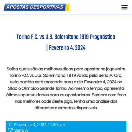
Torino F.C. vs U.S. Salernitana 1919 Prognóstico
|
Fevereiro 4, 2024
Saiba quais são as melhores dicas para apostar no jogo entre
Torino F.C. vs U.S. Salernitana 1919 válido pela Seria A. Ora,
esta partida está marcada para o dia
Fevereiro 4, 2024
no
Stadio Olimpico Grande Torino. Ao mesmo tempo, apresenta
ótimas oportunidades para os apostadores. Sempre com foco
nas melhores odds deste jogo, tenha uma análise dos
diferentes mercados disponíveis.
Fevereiro 4, 2024 11:30 am
Seria A