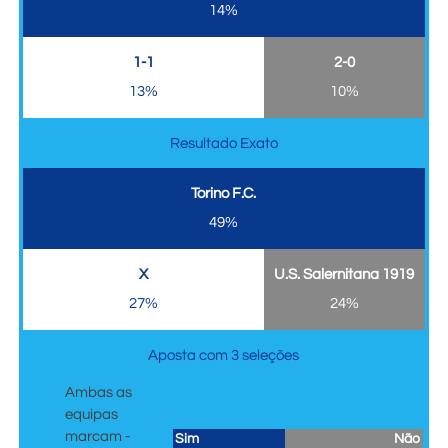
14%
1-1
2-0
13%
10%
Resultado Exato
Torino F.C.
49%
X
U.S. Salernitana 1919
27%
24%
Aposta com 3 seleções
Ambas as
equipas
marcam -
Sim
Não