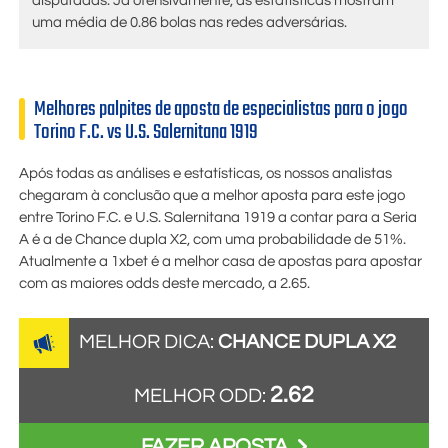
disputadas. Já ofensivamente, as estatísticas mostram
uma média de 0.86 bolas nas redes adversárias.
Melhores palpites de aposta de especialistas para o jogo
Torino F.C. vs U.S. Salernitana 1919
Após todas as análises e estatísticas, os nossos analistas
chegaram à conclusão que a melhor aposta para este jogo
entre Torino F.C. e U.S. Salernitana 1919 a contar para a Seria
A é a de Chance dupla X2, com uma probabilidade de 51%.
Atualmente a
1xbet
é a melhor casa de apostas para apostar
com as maiores odds deste mercado, a
2.65
.
MELHOR DICA:
CHANCE DUPLA X2
2.62
MELHOR ODD:
FAZER APOSTA