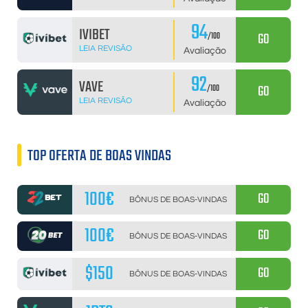
94
IVIBET
GO
/100
LEIA REVISÃO
Avaliação
92
VAVE
GO
/100
LEIA REVISÃO
Avaliação
TOP OFERTA DE BOAS VINDAS
100€
GO
BÔNUS DE BOAS-VINDAS
100€
GO
BÔNUS DE BOAS-VINDAS
$150
GO
BÔNUS DE BOAS-VINDAS