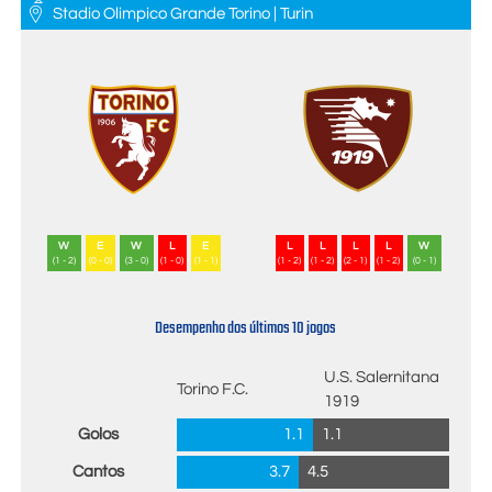
Stadio Olimpico Grande Torino | Turin
W
E
W
L
E
L
L
L
L
W
(1 - 2)
(0 - 0)
(3 - 0)
(1 - 0)
(1 - 1)
(1 - 2)
(1 - 2)
(2 - 1)
(1 - 2)
(0 - 1)
Desempenho dos últimos 10 jogos
U.S. Salernitana
Torino F.C.
1919
Golos
1.1
1.1
Cantos
3.7
4.5