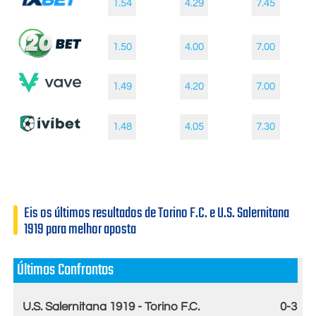
1.54
4.29
7.45
1.50
4.00
7.00
1.49
4.20
7.00
1.48
4.05
7.30
Eis os últimos resultados de Torino F.C. e U.S. Salernitana
1919 para melhor aposta
Últimos Confrontos
U.S. Salernitana 1919 - Torino F.C.
0-3