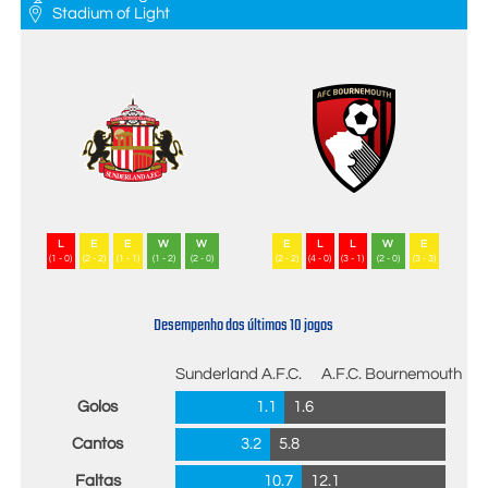
Stadium of Light
L
E
E
W
W
E
L
L
W
E
(1 - 0)
(2 - 2)
(1 - 1)
(1 - 2)
(2 - 0)
(2 - 2)
(4 - 0)
(3 - 1)
(2 - 0)
(3 - 3)
Desempenho dos últimos 10 jogos
Sunderland A.F.C.
A.F.C. Bournemouth
Golos
1.1
1.6
Cantos
3.2
5.8
Faltas
10.7
12.1