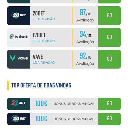
97
20BET
GO
/100
LEIA REVISÃO
Avaliação
94
IVIBET
GO
/100
LEIA REVISÃO
Avaliação
92
VAVE
GO
/100
LEIA REVISÃO
Avaliação
TOP OFERTA DE BOAS VINDAS
100€
GO
BÔNUS DE BOAS-VINDAS
100€
GO
BÔNUS DE BOAS-VINDAS