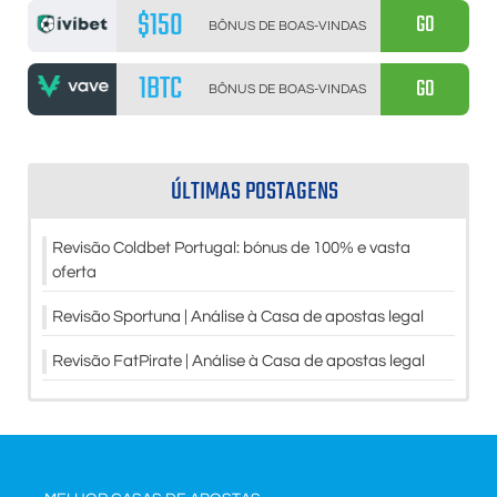
$150
GO
BÔNUS DE BOAS-VINDAS
1BTC
GO
BÔNUS DE BOAS-VINDAS
ÚLTIMAS POSTAGENS
Revisão Coldbet Portugal: bónus de 100% e vasta
oferta
Revisão Sportuna | Análise à Casa de apostas legal
Revisão FatPirate | Análise à Casa de apostas legal