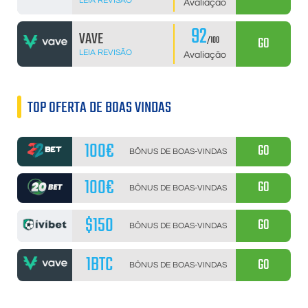
LEIA REVISÃO
Avaliação
92
VAVE
GO
/100
LEIA REVISÃO
Avaliação
TOP OFERTA DE BOAS VINDAS
100€
GO
BÔNUS DE BOAS-VINDAS
100€
GO
BÔNUS DE BOAS-VINDAS
$150
GO
BÔNUS DE BOAS-VINDAS
1BTC
GO
BÔNUS DE BOAS-VINDAS