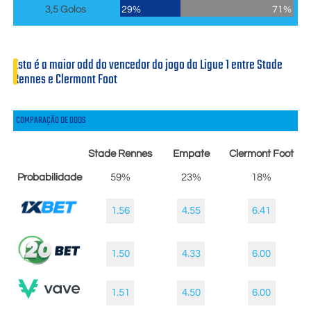
3,5 Golos
29%
71%
Esta é a maior odd do vencedor do jogo da Ligue 1 entre Stade
Rennes e Clermont Foot
COMPARAÇÃO DE ODDS
Stade Rennes
Empate
Clermont Foot
Probabilidade
59%
23%
18%
1.56
4.55
6.41
1.50
4.33
6.00
1.51
4.50
6.00