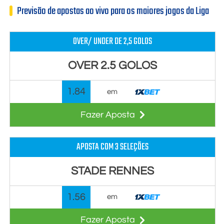
Previsão de apostas ao vivo para os maiores jogos da Liga
OVER/ UNDER DE 2,5 GOLOS
OVER 2.5 GOLOS
1.84
em
Fazer Aposta
APOSTA COM 3 SELEÇÕES
STADE RENNES
1.56
em
Fazer Aposta