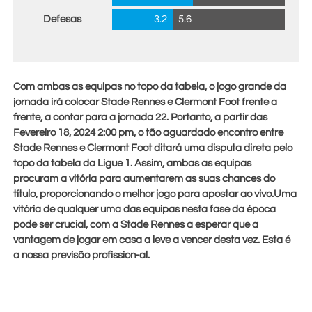
Defesas
3.2
5.6
Com ambas as equipas no topo da tabela, o jogo grande da
jornada irá colocar Stade Rennes e Clermont Foot frente a
frente, a contar para a jornada 22. Portanto, a partir das
Fevereiro 18, 2024 2:00 pm
, o tão aguardado encontro entre
Stade Rennes e Clermont Foot ditará uma disputa direta pelo
topo da tabela da Ligue 1. Assim, ambas as equipas
procuram a vitória para aumentarem as suas chances do
título, proporcionando o melhor jogo para apostar ao vivo.Uma
vitória de qualquer uma das equipas nesta fase da época
pode ser crucial, com a Stade Rennes a esperar que a
vantagem de jogar em casa a leve a vencer desta vez. Esta é
a nossa previsão profission-al.