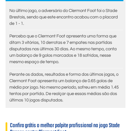
No último jogo, o adversário do Clermont Foot foi o Stade
Brestois, sendo que este encontro acabou com o placard
de 1 - 1.
Perceba que o Clermont Foot apresenta uma forma que
ditam 3 vitórias, 10 derrotas e 7 empates nas partidas
disputadas nos últimos 30 dias. Ao mesmo tempo, conta
um balanço de 9 golos marcados e 18 sofridos, nesse
mesmo espaço de tempo.
Perante os dados, resultados e forma dos últimos jogos, o
Clermont Foot apresenta um balanço de 0.65 golos de
média por jogo. No mesmo período, sofreu em média 1.45
tentos por partida. De realçar que essas médias são dos
últimos 10 jogos disputados.
Confira grátis o melhor palpite profissional no jogo Stade