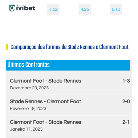
1.52
4.25
6.10
Comparação das formas de Stade Rennes e Clermont Foot
Últimos Confrontos
Clermont Foot - Stade Rennes
1-3
Dezembro 20, 2023
Stade Rennes - Clermont Foot
2-0
Fevereiro 19, 2023
Clermont Foot - Stade Rennes
2-1
Janeiro 11, 2023