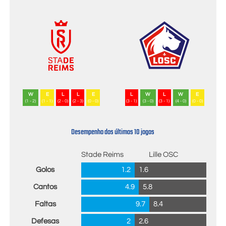
W
E
L
L
E
L
W
L
W
E
(1 - 2)
(1 - 1)
(2 - 0)
(2 - 3)
(0 - 0)
(3 - 1)
(3 - 0)
(3 - 1)
(4 - 0)
(0 - 0)
Desempenho dos últimos 10 jogos
Stade Reims
Lille OSC
Golos
1.2
1.6
Cantos
4.9
5.8
Faltas
9.7
8.4
Defesas
2
2.6