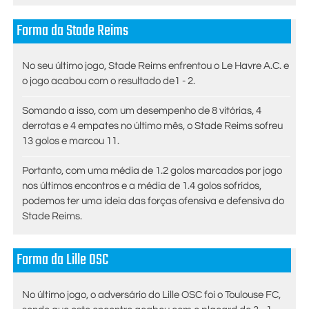
Forma da Stade Reims
No seu último jogo, Stade Reims enfrentou o Le Havre A.C. e
o jogo acabou com o resultado de1 - 2.
Somando a isso, com um desempenho de 8 vitórias, 4
derrotas e 4 empates no último mês, o Stade Reims sofreu
13 golos e marcou 11.
Portanto, com uma média de 1.2 golos marcados por jogo
nos últimos encontros e a média de 1.4 golos sofridos,
podemos ter uma ideia das forças ofensiva e defensiva do
Stade Reims.
Forma da Lille OSC
No último jogo, o adversário do Lille OSC foi o Toulouse FC,