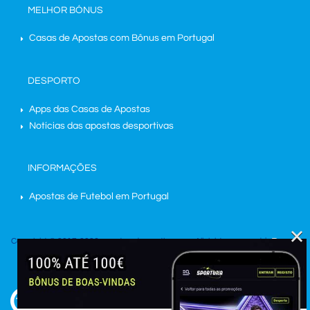
MELHOR BÓNUS
Casas de Apostas com Bônus em Portugal
DESPORTO
Apps das Casas de Apostas
Notícias das apostas desportivas
INFORMAÇÕES
Apostas de Futebol em Portugal
×
Copyright © 2017-2026 apostas-desportivas.org. All rights reserved. |
Termos
e Condições
|
Contacto
A informação sobre handicapping e probabilidades desportivas
contida neste website é apenas para fins de entretenimento. Por
favor, confirme as regras de apostas na sua jurisdição, pois estas