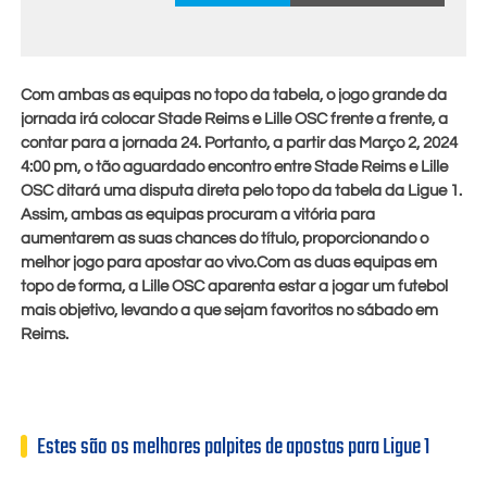
Com ambas as equipas no topo da tabela, o jogo grande da
jornada irá colocar Stade Reims e Lille OSC frente a frente, a
contar para a jornada 24. Portanto, a partir das
Março 2, 2024
4:00 pm
, o tão aguardado encontro entre Stade Reims e Lille
OSC ditará uma disputa direta pelo topo da tabela da Ligue 1.
Assim, ambas as equipas procuram a vitória para
aumentarem as suas chances do título, proporcionando o
melhor jogo para apostar ao vivo.Com as duas equipas em
topo de forma, a Lille OSC aparenta estar a jogar um futebol
mais objetivo, levando a que sejam favoritos no
sábado
em
Reims.
Estes são os melhores palpites de apostas para Ligue 1