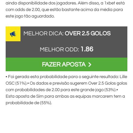
ainda disponibilidade dos jogadores. Além disso, a
1xbet
está
com odds de
2.00
, que estão bastante acima da média para
este jogo tão aguardado.
MELHOR DICA:
OVER 2.5 GOLOS
1.86
MELHOR ODD:
FAZER APOSTA
• Foi gerada esta probabilidade para o seguinte resultado: Lille
OSC (51%).• Os dados e previsão sugerem Over 2.5 Golos golos
com probabilidades de
2.00
para este grande jogo (53%).•
Esta aposta de Sim para ambas as equipas marcarem tem a
probabilidade de (55%).