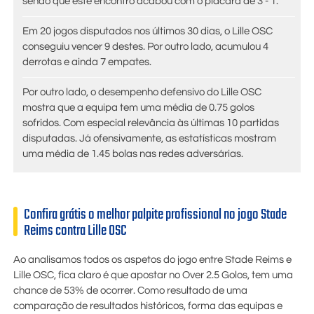
sendo que este encontro acabou com o placard de 3 - 1.
Em 20 jogos disputados nos últimos 30 dias, o Lille OSC
conseguiu vencer 9 destes. Por outro lado, acumulou 4
derrotas e ainda 7 empates.
Por outro lado, o desempenho defensivo do Lille OSC
mostra que a equipa tem uma média de 0.75 golos
sofridos. Com especial relevância às últimas 10 partidas
disputadas. Já ofensivamente, as estatísticas mostram
uma média de 1.45 bolas nas redes adversárias.
Confira grátis o melhor palpite profissional no jogo Stade
Reims contra Lille OSC
Ao analisamos todos os aspetos do jogo entre Stade Reims e
Lille OSC, fica claro é que apostar no Over 2.5 Golos, tem uma
chance de 53% de ocorrer. Como resultado de uma
comparação de resultados históricos, forma das equipas e