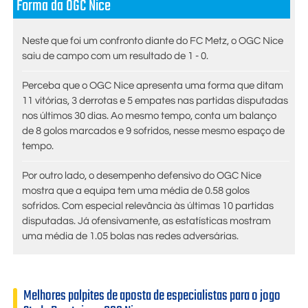
Forma da OGC Nice
Neste que foi um confronto diante do FC Metz, o OGC Nice
saiu de campo com um resultado de 1 - 0.
Perceba que o OGC Nice apresenta uma forma que ditam
11 vitórias, 3 derrotas e 5 empates nas partidas disputadas
nos últimos 30 dias. Ao mesmo tempo, conta um balanço
de 8 golos marcados e 9 sofridos, nesse mesmo espaço de
tempo.
Por outro lado, o desempenho defensivo do OGC Nice
mostra que a equipa tem uma média de 0.58 golos
sofridos. Com especial relevância às últimas 10 partidas
disputadas. Já ofensivamente, as estatísticas mostram
uma média de 1.05 bolas nas redes adversárias.
Melhores palpites de aposta de especialistas para o jogo