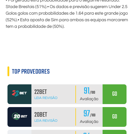
• Foi gerada esta probabilidade para o seguinte resultado:
Stade Brestois (51%).• Os dados e previsão sugerem Under 2.5
Golos golos com probabilidades de
1.64
para este grande jogo
(52%).• Esta aposta de Sim para ambas as equipas marcarem
tem a probabilidade de (50%).
TOP PROVEDORES
91
22BET
GO
/100
LEIA REVISÃO
Avaliação
97
20BET
GO
/100
LEIA REVISÃO
Avaliação