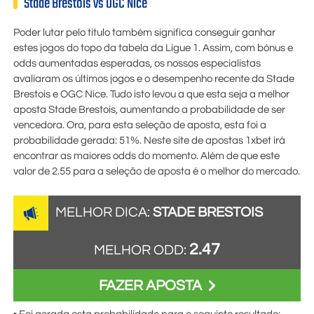
Stade Brestois vs OGC Nice
Poder lutar pelo título também significa conseguir ganhar
estes jogos do topo da tabela da Ligue 1. Assim, com bónus e
odds aumentadas esperadas, os nossos especialistas
avaliaram os últimos jogos e o desempenho recente da Stade
Brestois e OGC Nice. Tudo isto levou a que esta seja a melhor
aposta Stade Brestois, aumentando a probabilidade de ser
vencedora. Ora, para esta seleção de aposta, esta foi a
probabilidade gerada: 51%. Neste site de apostas
1xbet
irá
encontrar as maiores odds do momento. Além de que este
valor de
2.55
para a seleção de aposta é o melhor do mercado.
MELHOR DICA:
STADE BRESTOIS
2.47
MELHOR ODD:
FAZER APOSTA