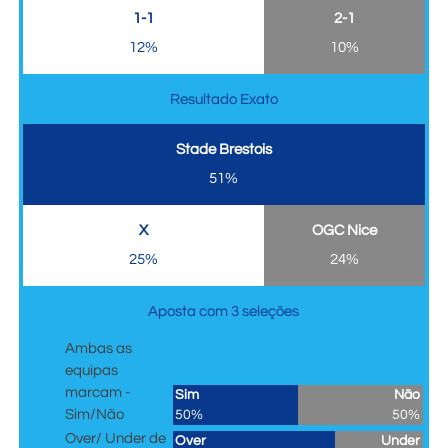
1-1
2-1
12%
10%
Resultado Exato
Stade Brestois
51%
X
OGC Nice
25%
24%
Aposta com 3 seleções
Ambas as
equipas
marcam -
Sim
Não
Sim/Não
50%
50%
Over/ Under de
Over
Under