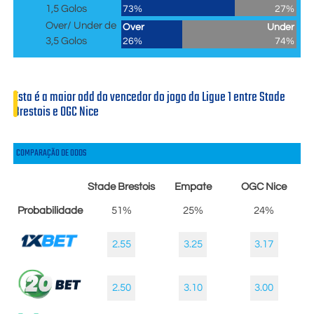
1,5 Golos
73%
27%
Over/ Under de
Over
Under
3,5 Golos
26%
74%
Esta é a maior odd do vencedor do jogo da Ligue 1 entre Stade
Brestois e OGC Nice
COMPARAÇÃO DE ODDS
Stade Brestois
Empate
OGC Nice
Probabilidade
51%
25%
24%
2.55
3.25
3.17
2.50
3.10
3.00