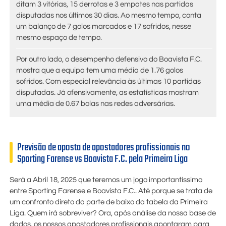
ditam 3 vitórias, 15 derrotas e 3 empates nas partidas
disputadas nos últimos 30 dias. Ao mesmo tempo, conta
um balanço de 7 golos marcados e 17 sofridos, nesse
mesmo espaço de tempo.
Por outro lado, o desempenho defensivo do Boavista F.C.
mostra que a equipa tem uma média de 1.76 golos
sofridos. Com especial relevância às últimas 10 partidas
disputadas. Já ofensivamente, as estatísticas mostram
uma média de 0.67 bolas nas redes adversárias.
Previsão de aposta de apostadores profissionais no
Sporting Farense vs Boavista F.C. pela Primeira Liga
Será a
Abril 18, 2025
que teremos um jogo importantíssimo
entre Sporting Farense e Boavista F.C.. Até porque se trata de
um confronto direto da parte de baixo da tabela da Primeira
Liga. Quem irá sobreviver? Ora, após análise da nossa base de
dados, os nossos apostadores profissionais apontaram para