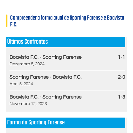
Compreender a forma atual de Sporting Farense e Boavista
F.C.
Últimos Confrontos
Boavista F.C. - Sporting Farense
1-1
Dezembro 8, 2024
Sporting Farense - Boavista F.C.
2-0
Abril 5, 2024
Boavista F.C. - Sporting Farense
1-3
Novembro 12, 2023
Forma da Sporting Farense