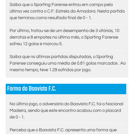
Saiba que o Sporting Farense entrou em campo pela
última vez contra o C.F. Estrela da Amadora. Nesta partida
que terminou como resultado final de 0 - 1.
Por último, tratou-se de um desempenho de 3 vitórias, 10
derrotas e 8 empates no último mês, o Sporting Farense
sofreu 12 golos e marcou 5.
Saiba que ns últimas partidas disputadas, o Sporting
Farense conseguiu uma média de 0.81 golos marcados . Ao
mesmo tempo, teve 1.29 sofridos por jogo.
Forma da Boavista F.C.
No último jogo, o adversário do Boavista F.C. foi o Nacional
Madeira, sendo que este encontro acabou com o placard
de 0 - 1.
Perceba que o Boavista F.C. apresenta uma forma que