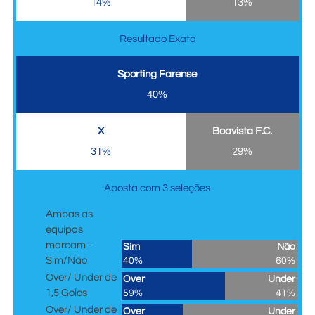
14%
13%
Resultado Exato
Sporting Farense
40%
X
Boavista F.C.
31%
29%
Aposta com 3 seleções
Ambas as
equipas
marcam -
Sim
Não
Sim/Não
40%
60%
Over/ Under de
Over
Under
1,5 Golos
59%
41%
Over/ Under de
Over
Under