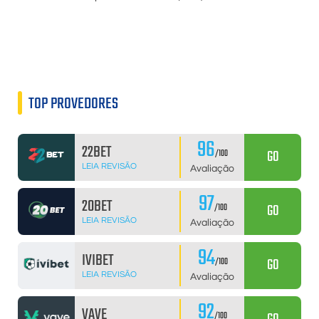
TOP PROVEDORES
96
22BET
GO
/100
LEIA REVISÃO
Avaliação
97
20BET
GO
/100
LEIA REVISÃO
Avaliação
94
IVIBET
GO
/100
LEIA REVISÃO
Avaliação
92
VAVE
/100