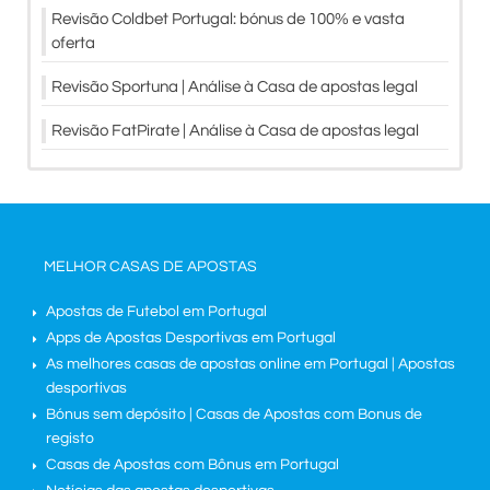
Revisão Coldbet Portugal: bónus de 100% e vasta
oferta
Revisão Sportuna | Análise à Casa de apostas legal
Revisão FatPirate | Análise à Casa de apostas legal
MELHOR CASAS DE APOSTAS
Apostas de Futebol em Portugal
Apps de Apostas Desportivas em Portugal
As melhores casas de apostas online em Portugal | Apostas
desportivas
Bónus sem depósito | Casas de Apostas com Bonus de
registo
Casas de Apostas com Bônus em Portugal