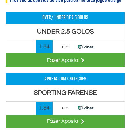
Previsão de apostas ao vivo para os maiores jogos da Liga
OVER/ UNDER DE 2,5 GOLOS
UNDER 2.5 GOLOS
1.64
em
Fazer Aposta
APOSTA COM 3 SELEÇÕES
SPORTING FARENSE
1.84
em
Fazer Aposta