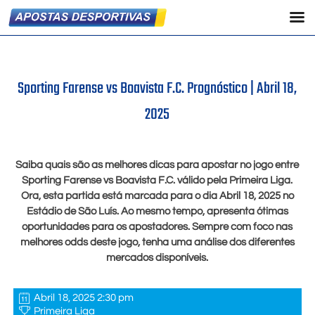
Sporting Farense vs Boavista F.C. Prognóstico |
Abril 18,
2025
Saiba quais são as melhores dicas para apostar no jogo entre
Sporting Farense vs Boavista F.C. válido pela Primeira Liga.
Ora, esta partida está marcada para o dia
Abril 18, 2025
no
Estádio de São Luís. Ao mesmo tempo, apresenta ótimas
oportunidades para os apostadores. Sempre com foco nas
melhores odds deste jogo, tenha uma análise dos diferentes
mercados disponíveis.
Abril 18, 2025 2:30 pm
Primeira Liga