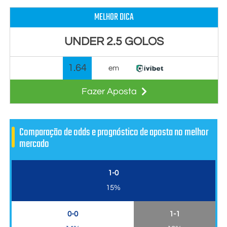
MELHOR DICA
UNDER 2.5 GOLOS
1.64
em
Fazer Aposta
Comparação de odds e prognóstico de aposta no melhor
mercado
1-0
15%
0-0
1-1