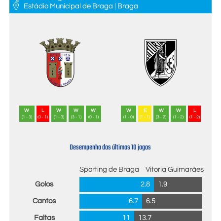
Estádio Municipal de Braga | Braga
W
L
W
W
W
W
E
W
W
L
(1 - 3)
(0 - 1)
(1 - 3)
(3 - 1)
(0 - 1)
(1 - 0)
(1 - 1)
(3 - 2)
(1 - 2)
(1 - 2)
Desempenho dos últimos 10 jogos
Sporting de Braga
Vitoria Guimarães
Golos
2.8
1.9
Cantos
6.7
6.5
Faltas
11
13.7