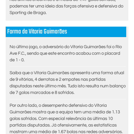
podemos ter uma ideia das forças ofensiva e defensiva do
Sporting de Braga.
Forma da Vitoria Guimarães
No último jogo, o adversário do Vitoria Guimarães foi o Rio
Ave F.C., sendo que este encontro acabou com o placard
de 1 - 0.
Saiba que o Vitoria Guimarães apresenta uma forma atual
de 9 vitórias, 4 derrotas e 2 empates nas partidas
disputadas neste último mês. Tudo isto resulta num balanço
de 7 golos marcados e 8 sofridos.
Por outro lado, o desempenho defensivo do Vitoria
Guimarães mostra que a equipa tem uma média de 1.13
golos sofridos. Com especial relevância às últimas 10
partidas disputadas. Já ofensivamente, as estatísticas
mostram uma média de 1.67 bolas nas redes adversárias.