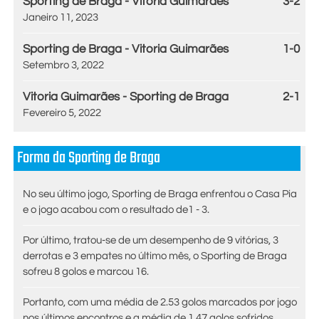
Sporting de Braga - Vitoria Guimarães
3-2
Janeiro 11, 2023
Sporting de Braga - Vitoria Guimarães
1-0
Setembro 3, 2022
Vitoria Guimarães - Sporting de Braga
2-1
Fevereiro 5, 2022
Forma da Sporting de Braga
No seu último jogo, Sporting de Braga enfrentou o Casa Pia
e o jogo acabou com o resultado de1 - 3.
Por último, tratou-se de um desempenho de 9 vitórias, 3
derrotas e 3 empates no último mês, o Sporting de Braga
sofreu 8 golos e marcou 16.
Portanto, com uma média de 2.53 golos marcados por jogo
nos últimos encontros e a média de 1.47 golos sofridos,