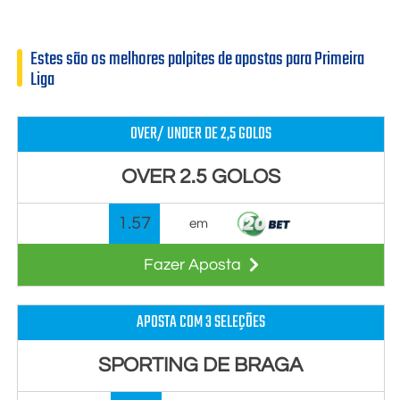
Estes são os melhores palpites de apostas para Primeira
Liga
OVER/ UNDER DE 2,5 GOLOS
OVER 2.5 GOLOS
1.57
em
Fazer Aposta
APOSTA COM 3 SELEÇÕES
SPORTING DE BRAGA