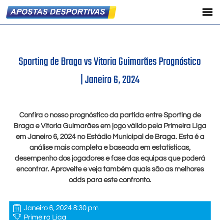
Sporting de Braga vs Vitoria Guimarães Prognóstico
|
Janeiro 6, 2024
Confira o nosso prognóstico da partida entre Sporting de
Braga e Vitoria Guimarães em jogo válido pela Primeira Liga
em
Janeiro 6, 2024
no Estádio Municipal de Braga. Esta é a
análise mais completa e baseada em estatísticas,
desempenho dos jogadores e fase das equipas que poderá
encontrar. Aproveite e veja também quais são as melhores
odds para este confronto.
Janeiro 6, 2024 8:30 pm
Primeira Liga