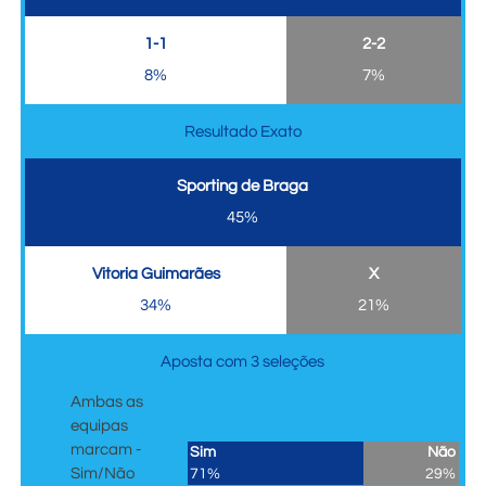
1-1
2-2
8%
7%
Resultado Exato
Sporting de Braga
45%
Vitoria Guimarães
X
34%
21%
Aposta com 3 seleções
Ambas as
equipas
marcam -
Sim
Não
Sim/Não
71%
29%