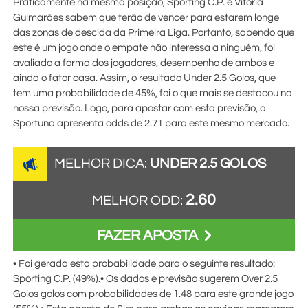
Praticamente na mesma posição, Sporting C.P. e Vitoria
Guimarães sabem que terão de vencer para estarem longe
das zonas de descida da Primeira Liga. Portanto, sabendo que
este é um jogo onde o empate não interessa a ninguém, foi
avaliado a forma dos jogadores, desempenho de ambos e
ainda o fator casa. Assim, o resultado Under 2.5 Golos, que
tem uma probabilidade de 45%, foi o que mais se destacou na
nossa previsão. Logo, para apostar com esta previsão, o
Sportuna
apresenta odds de
2.71
para este mesmo mercado.
MELHOR DICA:
UNDER 2.5 GOLOS
2.60
MELHOR ODD:
FAZER APOSTA
• Foi gerada esta probabilidade para o seguinte resultado:
Sporting C.P. (49%).• Os dados e previsão sugerem Over 2.5
Golos golos com probabilidades de
1.48
para este grande jogo