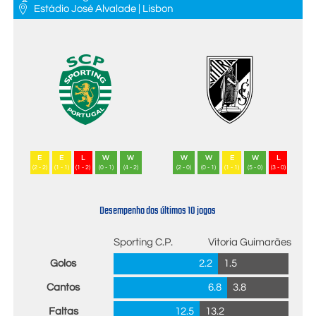
Estádio José Alvalade | Lisbon
E
E
L
W
W
W
W
E
W
L
(2 - 2)
(1 - 1)
(1 - 2)
(0 - 1)
(4 - 2)
(2 - 0)
(0 - 1)
(1 - 1)
(5 - 0)
(3 - 0)
Desempenho dos últimos 10 jogos
Sporting C.P.
Vitoria Guimarães
Golos
2.2
1.5
Cantos
6.8
3.8
Faltas
12.5
13.2