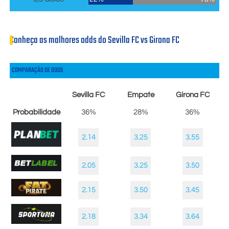
Conheça as malhores odds do Sevilla FC vs Girona FC
COMPARAÇÃO DE ODDS
Sevilla FC
Empate
Girona FC
Probabilidade
36%
28%
36%
2.14
3.25
3.55
2.05
3.25
3.50
2.15
3.50
3.45
2.18
3.34
3.64