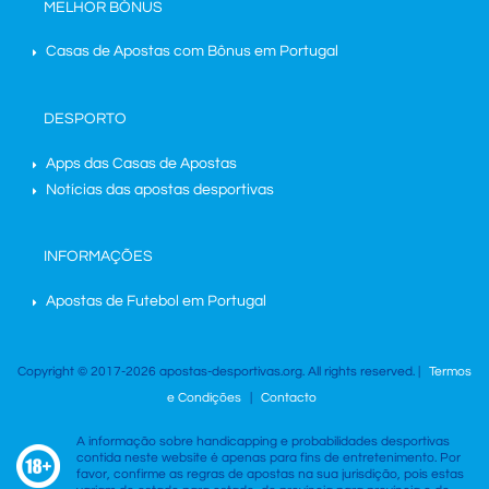
MELHOR BÓNUS
Casas de Apostas com Bônus em Portugal
DESPORTO
Apps das Casas de Apostas
Notícias das apostas desportivas
INFORMAÇÕES
Apostas de Futebol em Portugal
×
Copyright © 2017-2026 apostas-desportivas.org. All rights reserved. |
Termos
e Condições
|
Contacto
A informação sobre handicapping e probabilidades desportivas
contida neste website é apenas para fins de entretenimento. Por
favor, confirme as regras de apostas na sua jurisdição, pois estas