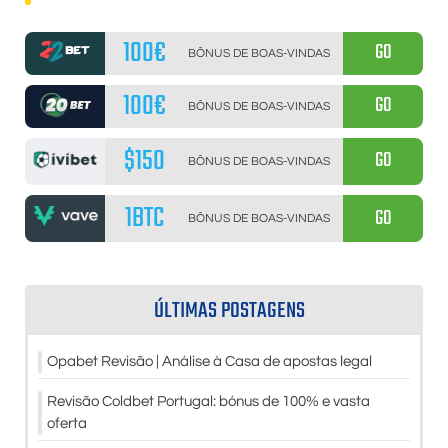
100€
GO
BÔNUS DE BOAS-VINDAS
100€
GO
BÔNUS DE BOAS-VINDAS
$150
GO
BÔNUS DE BOAS-VINDAS
1BTC
GO
BÔNUS DE BOAS-VINDAS
ÚLTIMAS POSTAGENS
Opabet Revisão | Análise à Casa de apostas legal
Revisão Coldbet Portugal: bónus de 100% e vasta
oferta