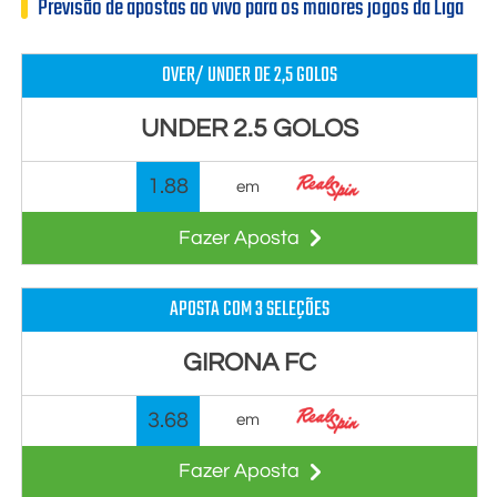
Previsão de apostas ao vivo para os maiores jogos da Liga
OVER/ UNDER DE 2,5 GOLOS
UNDER 2.5 GOLOS
1.88
em
Fazer Aposta
APOSTA COM 3 SELEÇÕES
GIRONA FC
3.68
em
Fazer Aposta