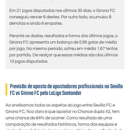
Em 21 jogos disputados nos últimos 30 dias, o Girona FC
conseguiu vencer 6 destes. Por outro lado, acumulou 9
derrotas e ainda 6 empates.
Perante os dados, resultados e forma dos últimos jogos, o
Girona FC apresenta um balanço de 0.95 golos de média
por jogo. No mesmo período, sofreu em média 1.67 tentos
por partida. De realçar que essas médias são dos últimos
10 jogos disputados.
Previsão de aposta de apostadores profissionais no Sevilla
FC vs Girona FC pela LaLiga Santander
Ao analisamos todos os aspetos do jogo entre Sevilla FC e
Girona FC, fica claro é que apostar no Chance dupla X2, tem
uma chance de 64% de ocorrer. Como resultado de uma
comparação de resultados históricos, forma das equipas e