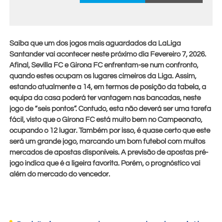
Saiba que um dos jogos mais aguardados da LaLiga
Santander vai acontecer neste próximo dia
Fevereiro 7, 2026
.
Afinal, Sevilla FC e Girona FC enfrentam-se num confronto,
quando estes ocupam os lugares cimeiros da Liga. Assim,
estando atualmente a 14, em termos de posição da tabela, a
equipa da casa poderá ter vantagem nas bancadas, neste
jogo de “seis pontos”. Contudo, esta não deverá ser uma tarefa
fácil, visto que o Girona FC está muito bem no Campeonato,
ocupando o 12 lugar. Também por isso, é quase certo que este
será um grande jogo, marcando um bom futebol com muitos
mercados de apostas disponíveis. A previsão de apostas pré-
jogo indica que é a ligeira favorita. Porém, o prognóstico vai
além do mercado do vencedor.