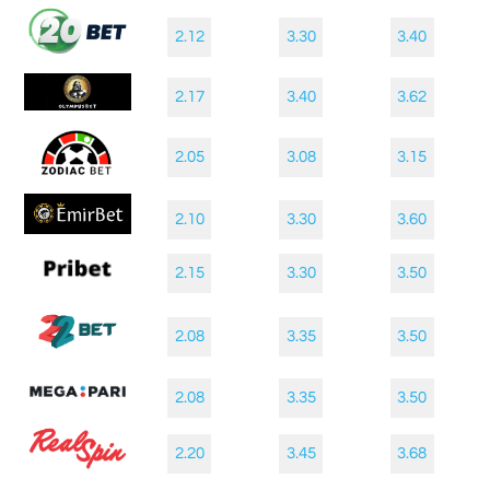
2.12
3.30
3.40
2.17
3.40
3.62
2.05
3.08
3.15
2.10
3.30
3.60
2.15
3.30
3.50
2.08
3.35
3.50
2.08
3.35
3.50
2.20
3.45
3.68