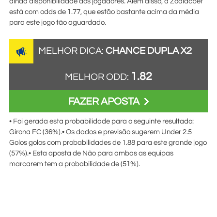
ainda disponibilidade dos jogadores. Além disso, a
Zodiacbet
está com odds de
1.77
, que estão bastante acima da média
para este jogo tão aguardado.
MELHOR DICA:
CHANCE DUPLA X2
1.82
MELHOR ODD:
FAZER APOSTA
• Foi gerada esta probabilidade para o seguinte resultado:
Girona FC (36%).• Os dados e previsão sugerem Under 2.5
Golos golos com probabilidades de
1.88
para este grande jogo
(57%).• Esta aposta de Não para ambas as equipas
marcarem tem a probabilidade de (51%).