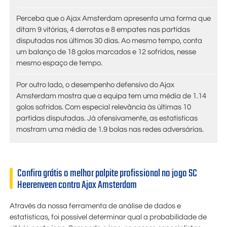
Perceba que o Ajax Amsterdam apresenta uma forma que
ditam 9 vitórias, 4 derrotas e 8 empates nas partidas
disputadas nos últimos 30 dias. Ao mesmo tempo, conta
um balanço de 18 golos marcados e 12 sofridos, nesse
mesmo espaço de tempo.
Por outro lado, o desempenho defensivo do Ajax
Amsterdam mostra que a equipa tem uma média de 1.14
golos sofridos. Com especial relevância às últimas 10
partidas disputadas. Já ofensivamente, as estatísticas
mostram uma média de 1.9 bolas nas redes adversárias.
Confira grátis o melhor palpite profissional no jogo SC
Heerenveen contra Ajax Amsterdam
Através da nossa ferramenta de análise de dados e
estatísticas, foi possível determinar qual a probabilidade de