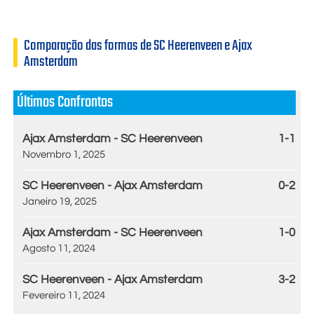
Comparação das formas de SC Heerenveen e Ajax
Amsterdam
Últimos Confrontos
Ajax Amsterdam - SC Heerenveen
1-1
Novembro 1, 2025
SC Heerenveen - Ajax Amsterdam
0-2
Janeiro 19, 2025
Ajax Amsterdam - SC Heerenveen
1-0
Agosto 11, 2024
SC Heerenveen - Ajax Amsterdam
3-2
Fevereiro 11, 2024