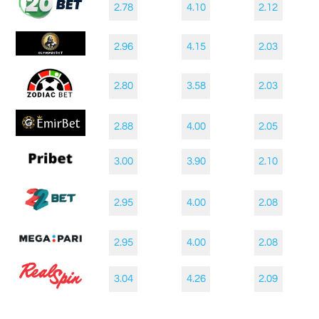
2.78
4.10
2.12
2.96
4.15
2.03
2.80
3.58
2.03
2.88
4.00
2.05
3.00
3.90
2.10
2.95
4.00
2.08
2.95
4.00
2.08
3.04
4.26
2.09