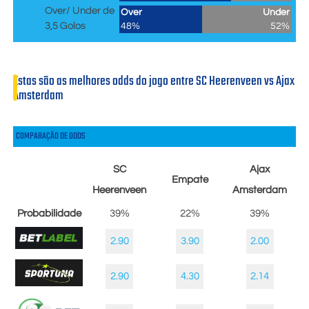
Over/ Under de
Over
Under
3,5 Golos
48%
52%
Estas são as melhores odds do jogo entre SC Heerenveen vs Ajax
Amsterdam
COMPARAÇÃO DE ODDS
SC
Ajax
Empate
Heerenveen
Amsterdam
Probabilidade
39%
22%
39%
2.90
3.90
2.00
2.90
4.30
2.14