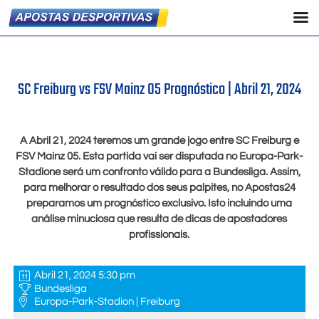
SC Freiburg vs FSV Mainz 05 Prognóstico |
Abril 21, 2024
A
Abril 21, 2024
teremos um grande jogo entre SC Freiburg e
FSV Mainz 05. Esta partida vai ser disputada no Europa-Park-
Stadione será um confronto válido para a Bundesliga. Assim,
para melhorar o resultado dos seus palpites, no Apostas24
preparamos um prognóstico exclusivo. Isto incluindo uma
análise minuciosa que resulta de dicas de apostadores
profissionais.
Abril 21, 2024 5:30 pm
Bundesliga
Europa-Park-Stadion | Freiburg