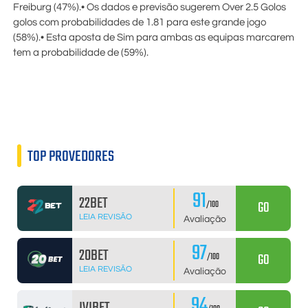
Freiburg (47%).• Os dados e previsão sugerem Over 2.5 Golos
golos com probabilidades de
1.81
para este grande jogo
(58%).• Esta aposta de Sim para ambas as equipas marcarem
tem a probabilidade de (59%).
TOP PROVEDORES
91
22BET
GO
/100
LEIA REVISÃO
Avaliação
97
20BET
GO
/100
LEIA REVISÃO
Avaliação
94