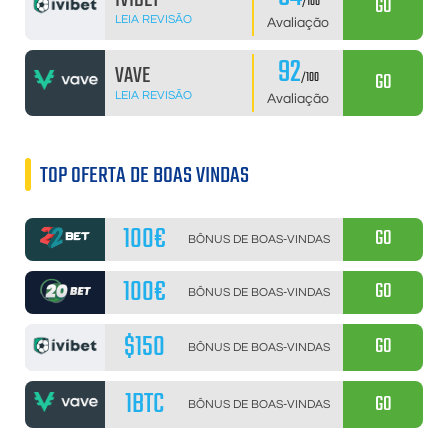
IVIBET
GO
/100
LEIA REVISÃO
Avaliação
92
VAVE
GO
/100
LEIA REVISÃO
Avaliação
TOP OFERTA DE BOAS VINDAS
100€
GO
BÔNUS DE BOAS-VINDAS
100€
GO
BÔNUS DE BOAS-VINDAS
$150
GO
BÔNUS DE BOAS-VINDAS
1BTC
GO
BÔNUS DE BOAS-VINDAS