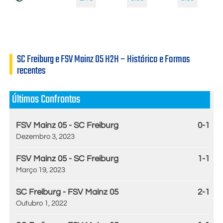
SC Freiburg e FSV Mainz 05 H2H – Histórico e Formas
recentes
Últimos Confrontos
FSV Mainz 05 - SC Freiburg
0-1
Dezembro 3, 2023
FSV Mainz 05 - SC Freiburg
1-1
Março 19, 2023
SC Freiburg - FSV Mainz 05
2-1
Outubro 1, 2022