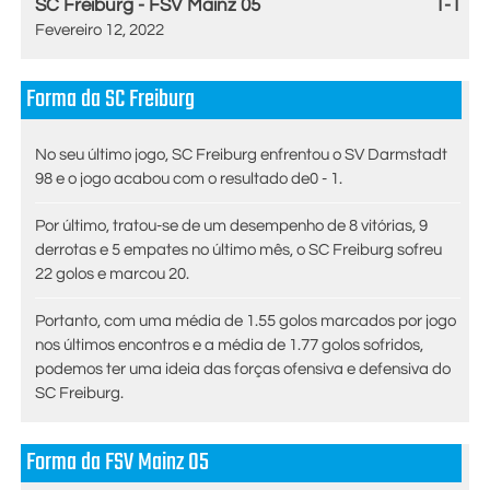
SC Freiburg - FSV Mainz 05
1-1
Fevereiro 12, 2022
Forma da SC Freiburg
No seu último jogo, SC Freiburg enfrentou o SV Darmstadt
98 e o jogo acabou com o resultado de0 - 1.
Por último, tratou-se de um desempenho de 8 vitórias, 9
derrotas e 5 empates no último mês, o SC Freiburg sofreu
22 golos e marcou 20.
Portanto, com uma média de 1.55 golos marcados por jogo
nos últimos encontros e a média de 1.77 golos sofridos,
podemos ter uma ideia das forças ofensiva e defensiva do
SC Freiburg.
Forma da FSV Mainz 05