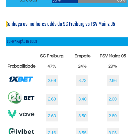
3,5 Golos
35%
65%
Conheça as malhores odds do SC Freiburg vs FSV Mainz 05
COMPARAÇÃO DE ODDS
SC Freiburg
Empate
FSV Mainz 05
Probabilidade
47%
24%
29%
2.69
3.73
2.66
2.63
3.40
2.60
2.60
3.50
2.60
2.16
3.55
3.05