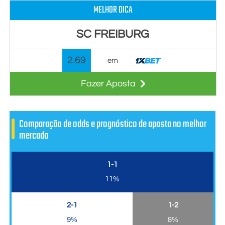
MELHOR DICA
SC FREIBURG
2.69
em
Fazer Aposta
Comparação de odds e prognóstico de aposta no melhor
mercado
1-1
11%
2-1
1-2
9%
8%