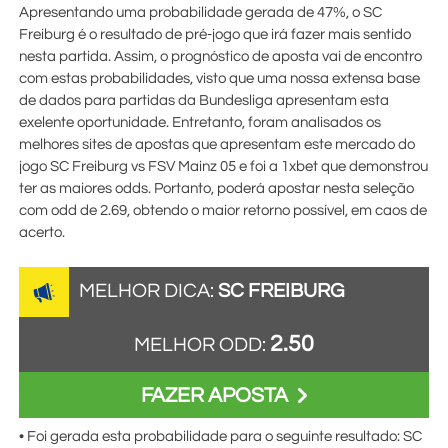
Apresentando uma probabilidade gerada de 47%, o SC
Freiburg é o resultado de pré-jogo que irá fazer mais sentido
nesta partida. Assim, o prognóstico de aposta vai de encontro
com estas probabilidades, visto que uma nossa extensa base
de dados para partidas da Bundesliga apresentam esta
exelente oportunidade. Entretanto, foram analisados os
melhores sites de apostas que apresentam este mercado do
jogo SC Freiburg vs FSV Mainz 05 e foi a
1xbet
que demonstrou
ter as maiores odds. Portanto, poderá apostar nesta seleção
com odd de
2.69
, obtendo o maior retorno possível, em caos de
acerto.
MELHOR DICA:
SC FREIBURG
2.50
MELHOR ODD:
FAZER APOSTA
• Foi gerada esta probabilidade para o seguinte resultado: SC