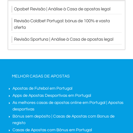
Opabet Revisão | Análise à Casa de apostas legal
Revisão Coldbet Portugal: bónus de 100% e vasta
oferta
Revisão Sportuna | Análise à Casa de apostas legal
MELHOR CASAS DE APOSTAS
Apostas de Futebol em Portugal
Apps de Apostas Desportivas em Portugal
As melhores casas de apostas online em Portugal | Apostas
desportivas
Bónus sem depósito | Casas de Apostas com Bonus de
registo
Casas de Apostas com Bônus em Portugal