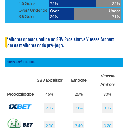
1,5 Golos
75%
25%
Over/ Under de
Over
Under
3,5 Golos
29%
71%
Melhores apostas online no SBV Excelsior vs Vitesse Arnhem
com as melhores odds pré-jogo.
COMPARAÇÃO DE ODDS
Vitesse
SBV Excelsior
Empate
Arnhem
Probabilidade
45%
25%
30%
2.17
3.64
3.17
2.10
3.40
3.20