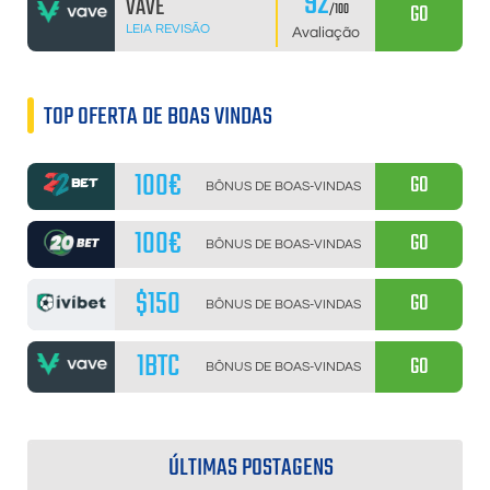
92
VAVE
GO
/100
LEIA REVISÃO
Avaliação
TOP OFERTA DE BOAS VINDAS
100€
GO
BÔNUS DE BOAS-VINDAS
100€
GO
BÔNUS DE BOAS-VINDAS
$150
GO
BÔNUS DE BOAS-VINDAS
1BTC
GO
BÔNUS DE BOAS-VINDAS
ÚLTIMAS POSTAGENS