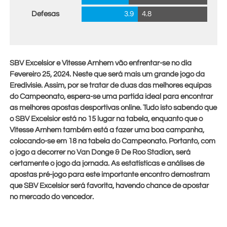
Defesas
3.9
4.8
SBV Excelsior e Vitesse Arnhem vão enfrentar-se no dia
Fevereiro 25, 2024
. Neste que será mais um grande jogo da
Eredivisie. Assim, por se tratar de duas das melhores equipas
do Campeonato, espera-se uma partida ideal para encontrar
as melhores apostas desportivas online. Tudo isto sabendo que
o SBV Excelsior está no 15 lugar na tabela, enquanto que o
Vitesse Arnhem também está a fazer uma boa campanha,
colocando-se em 18 na tabela do Campeonato. Portanto, com
o jogo a decorrer no Van Donge & De Roo Stadion, será
certamente o jogo da jornada. As estatísticas e análises de
apostas pré-jogo para este importante encontro demostram
que SBV Excelsior será favorita, havendo chance de apostar
no mercado do vencedor.