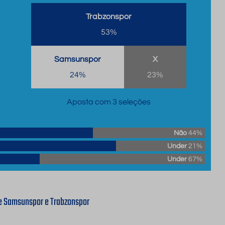
Trabzonspor
53%
Samsunspor
X
24%
23%
Aposta com 3 seleções
Não
44%
Under
21%
Under
67%
re Samsunspor e Trabzonspor