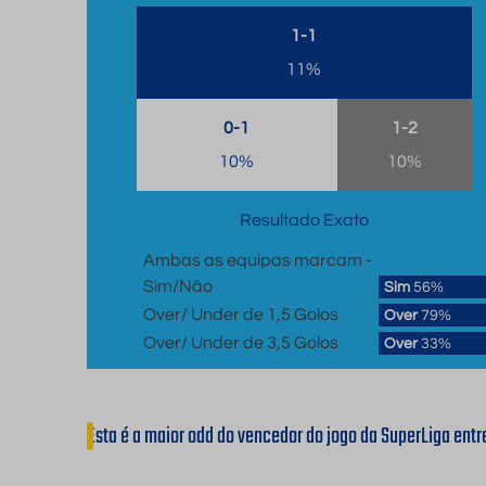
1-1
11%
0-1
1-2
10%
10%
Resultado Exato
Ambas as equipas marcam -
Sim/Não
Sim
56%
Over/ Under de 1,5 Golos
Over
79%
Over/ Under de 3,5 Golos
Over
33%
Esta é a maior odd do vencedor do jogo da SuperLiga ent