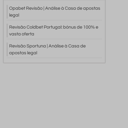
Opabet Revisão | Análise à Casa de apostas
legal
Revisão Coldbet Portugal: bónus de 100% e
vasta oferta
Revisão Sportuna | Análise à Casa de
apostas legal