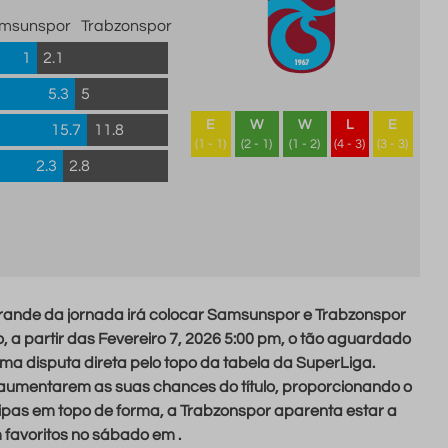
msunspor
Trabzonspor
1
2.1
5.3
5
E
W
W
L
E
15.7
11.8
(1 - 1)
(2 - 1)
(1 - 2)
(4 - 3)
(3 - 3)
2.3
2.8
rande da jornada irá colocar Samsunspor e Trabzonspor
o, a partir das
Fevereiro 7, 2026 5:00 pm
, o tão aguardado
a disputa direta pelo topo da tabela da SuperLiga.
aumentarem as suas chances do título, proporcionando o
ipas em topo de forma, a Trabzonspor aparenta estar a
 favoritos no
sábado
em .