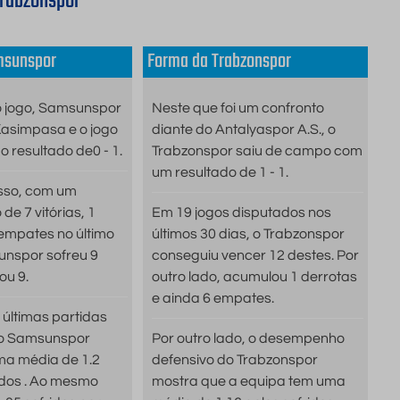
rabzonspor
msunspor
Forma da Trabzonspor
o jogo, Samsunspor
Neste que foi um confronto
Kasimpasa e o jogo
diante do Antalyaspor A.S., o
 resultado de0 - 1.
Trabzonspor saiu de campo com
um resultado de 1 - 1.
sso, com um
e 7 vitórias, 1
Em 19 jogos disputados nos
 empates no último
últimos 30 dias, o Trabzonspor
unspor sofreu 9
conseguiu vencer 12 destes. Por
ou 9.
outro lado, acumulou 1 derrotas
e ainda 6 empates.
 últimas partidas
 o Samsunspor
Por outro lado, o desempenho
ma média de 1.2
defensivo do Trabzonspor
dos . Ao mesmo
mostra que a equipa tem uma