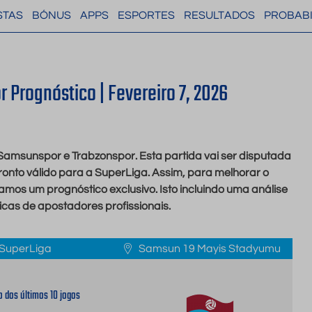
STAS
BÓNUS
APPS
ESPORTES
RESULTADOS
PROBABI
r Prognóstico |
Fevereiro 7, 2026
amsunspor e Trabzonspor. Esta partida vai ser disputada
nto válido para a SuperLiga. Assim, para melhorar o
amos um prognóstico exclusivo. Isto incluindo uma análise
icas de apostadores profissionais.
SuperLiga
Samsun 19 Mayis Stadyumu
dos últimos 10 jogos