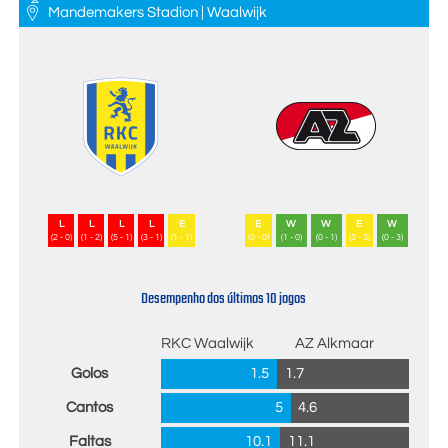
Mandemakers Stadion | Waalwijk
L
L
L
L
E
E
W
W
E
W
(2 - 0)
(1 - 2)
(5 - 1)
(3 - 1)
(1 - 1)
(0 - 0)
(1 - 0)
(0 - 1)
(3 - 3)
(0 - 3)
Desempenho dos últimos 10 jogos
RKC Waalwijk
AZ Alkmaar
Golos
1.5
1.7
Cantos
5
4.6
Faltas
10.1
11.1