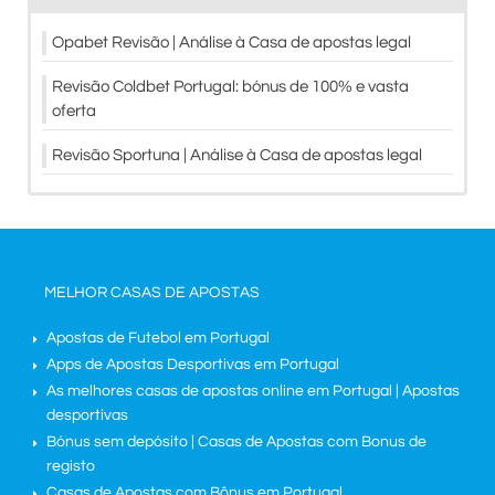
Opabet Revisão | Análise à Casa de apostas legal
Revisão Coldbet Portugal: bónus de 100% e vasta
oferta
Revisão Sportuna | Análise à Casa de apostas legal
MELHOR CASAS DE APOSTAS
Apostas de Futebol em Portugal
Apps de Apostas Desportivas em Portugal
As melhores casas de apostas online em Portugal | Apostas
desportivas
Bónus sem depósito | Casas de Apostas com Bonus de
registo
Casas de Apostas com Bônus em Portugal