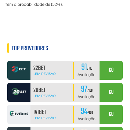
tem a probabilidade de (52%).
TOP PROVEDORES
91
22BET
GO
/100
LEIA REVISÃO
Avaliação
97
20BET
GO
/100
LEIA REVISÃO
Avaliação
94
IVIBET
GO
/100
LEIA REVISÃO
Avaliação