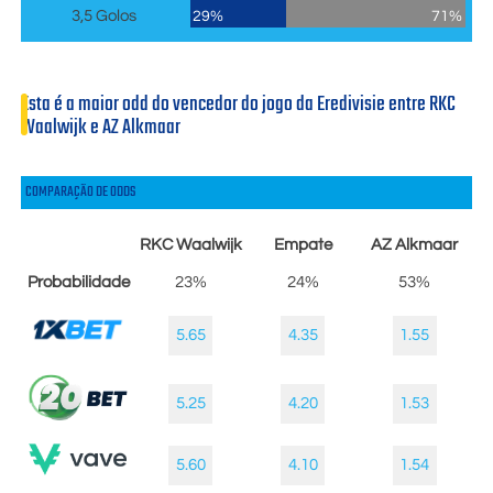
3,5 Golos
29%
71%
Esta é a maior odd do vencedor do jogo da Eredivisie entre RKC
Waalwijk e AZ Alkmaar
COMPARAÇÃO DE ODDS
RKC Waalwijk
Empate
AZ Alkmaar
Probabilidade
23%
24%
53%
5.65
4.35
1.55
5.25
4.20
1.53
5.60
4.10
1.54