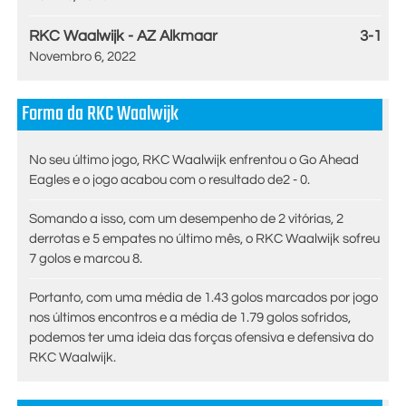
RKC Waalwijk - AZ Alkmaar
3-1
Novembro 6, 2022
Forma da RKC Waalwijk
No seu último jogo, RKC Waalwijk enfrentou o Go Ahead
Eagles e o jogo acabou com o resultado de2 - 0.
Somando a isso, com um desempenho de 2 vitórias, 2
derrotas e 5 empates no último mês, o RKC Waalwijk sofreu
7 golos e marcou 8.
Portanto, com uma média de 1.43 golos marcados por jogo
nos últimos encontros e a média de 1.79 golos sofridos,
podemos ter uma ideia das forças ofensiva e defensiva do
RKC Waalwijk.