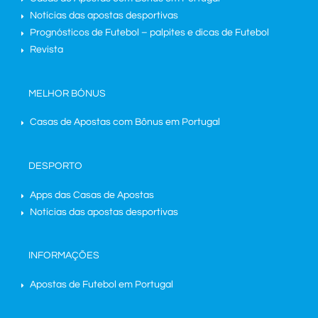
Notícias das apostas desportivas
Prognósticos de Futebol – palpites e dicas de Futebol
Revista
MELHOR BÓNUS
Casas de Apostas com Bônus em Portugal
DESPORTO
Apps das Casas de Apostas
Notícias das apostas desportivas
INFORMAÇÕES
Apostas de Futebol em Portugal