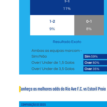
1-1
11%
1-2
0-1
9%
8%
Resultado Exato
Ambas as equipas marcam -
Sim/Não
Sim
59%
Over/ Under de 1,5 Golos
Over
80%
Over/ Under de 3,5 Golos
Over
35%
Conheça as malhores odds do Rio Ave F.C. vs Estoril Praia
COMPARAÇÃO DE ODDS