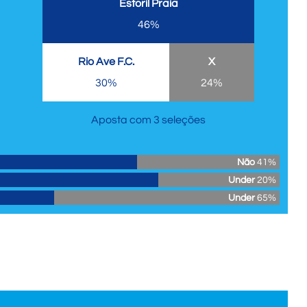
Estoril Praia
46%
Rio Ave F.C.
X
30%
24%
Aposta com 3 seleções
Não
41%
Under
20%
Under
65%