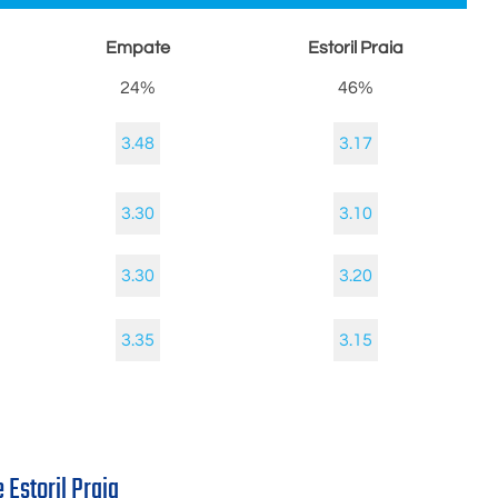
Empate
Estoril Praia
24%
46%
3.48
3.17
3.30
3.10
3.30
3.20
3.35
3.15
 Estoril Praia