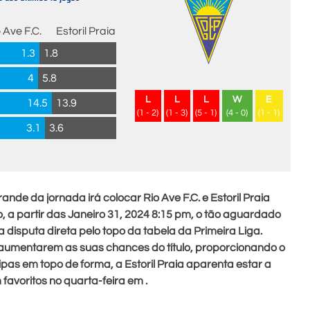
 Ave F.C.
Estoril Praia
1.3
1.8
4
5.8
L
L
L
W
E
14.5
13.9
(1 - 2)
(1 - 3)
(5 - 1)
(4 - 0)
(1 - 1)
3.1
3.6
nde da jornada irá colocar Rio Ave F.C. e Estoril Praia
o, a partir das
Janeiro 31, 2024 8:15 pm
, o tão aguardado
ma disputa direta pelo topo da tabela da Primeira Liga.
aumentarem as suas chances do título, proporcionando o
pas em topo de forma, a Estoril Praia aparenta estar a
 favoritos no
quarta-feira
em .