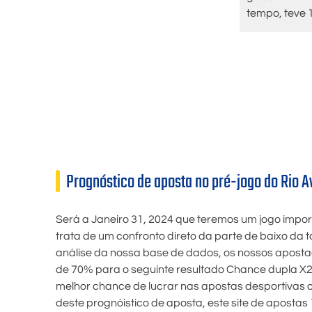
tempo, teve 1
Prognóstico de aposta no pré-jogo do Rio Ave
Será a
Janeiro 31, 2024
que teremos um jogo importa
trata de um confronto direto da parte de baixo da 
análise da nossa base de dados, os nossos apost
de 70% para o seguinte resultado Chance dupla X2
melhor chance de lucrar nas apostas desportivas on
deste prognóistico de aposta, este site de apostas