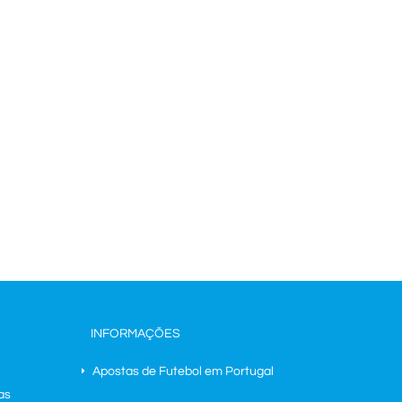
INFORMAÇÕES
Apostas de Futebol em Portugal
as