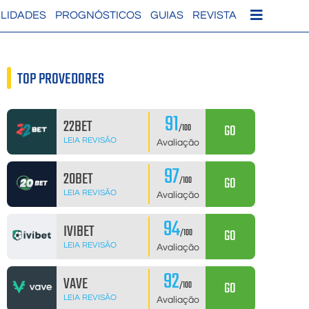
LIDADES
PROGNÓSTICOS
GUIAS
REVISTA
TOP PROVEDORES
91
22BET
GO
/100
LEIA REVISÃO
Avaliação
97
20BET
GO
/100
LEIA REVISÃO
Avaliação
94
IVIBET
GO
/100
LEIA REVISÃO
Avaliação
92
VAVE
GO
/100
LEIA REVISÃO
Avaliação