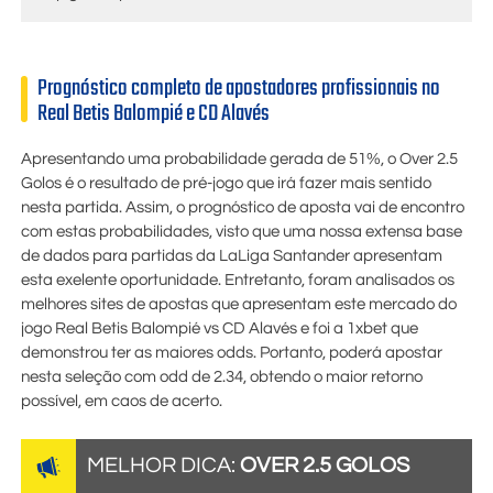
Prognóstico completo de apostadores profissionais no
Real Betis Balompié e CD Alavés
Apresentando uma probabilidade gerada de 51%, o Over 2.5
Golos é o resultado de pré-jogo que irá fazer mais sentido
nesta partida. Assim, o prognóstico de aposta vai de encontro
com estas probabilidades, visto que uma nossa extensa base
de dados para partidas da LaLiga Santander apresentam
esta exelente oportunidade. Entretanto, foram analisados os
melhores sites de apostas que apresentam este mercado do
jogo Real Betis Balompié vs CD Alavés e foi a
1xbet
que
demonstrou ter as maiores odds. Portanto, poderá apostar
nesta seleção com odd de
2.34
, obtendo o maior retorno
possível, em caos de acerto.
MELHOR DICA:
OVER 2.5 GOLOS