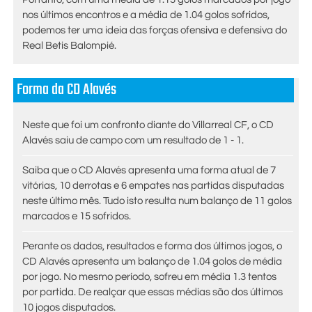
nos últimos encontros e a média de 1.04 golos sofridos,
podemos ter uma ideia das forças ofensiva e defensiva do
Real Betis Balompié.
Forma da CD Alavés
Neste que foi um confronto diante do Villarreal CF, o CD
Alavés saiu de campo com um resultado de 1 - 1.
Saiba que o CD Alavés apresenta uma forma atual de 7
vitórias, 10 derrotas e 6 empates nas partidas disputadas
neste último mês. Tudo isto resulta num balanço de 11 golos
marcados e 15 sofridos.
Perante os dados, resultados e forma dos últimos jogos, o
CD Alavés apresenta um balanço de 1.04 golos de média
por jogo. No mesmo período, sofreu em média 1.3 tentos
por partida. De realçar que essas médias são dos últimos
10 jogos disputados.