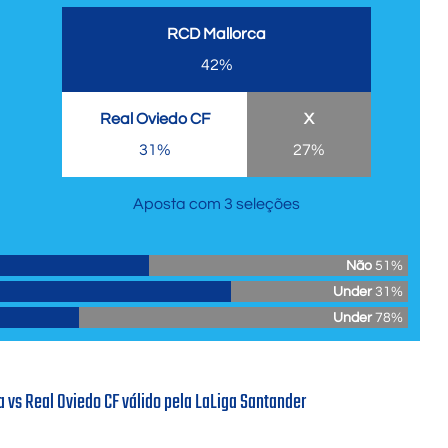
RCD Mallorca
42%
Real Oviedo CF
X
31%
27%
Aposta com 3 seleções
Não
51%
Under
31%
Under
78%
s Real Oviedo CF válido pela LaLiga Santander