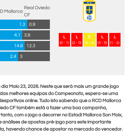
Real Oviedo
D Mallorca
CF
1.3
0.9
4.1
3.9
L
L
E
L
L
(0 - 1)
(2 - 0)
(0 - 0)
(3 - 0)
(1 - 2)
14.8
12.3
2.4
3
 dia
Maio 23, 2026
. Neste que será mais um grande jogo
as das melhores equipas do Campeonato, espera-se uma
desportivas online. Tudo isto sabendo que o RCD Mallorca
 Oviedo CF também está a fazer uma boa campanha,
anto, com o jogo a decorrer no Estadi Mallorca Son Moix,
 e análises de apostas pré-jogo para este importante
ta, havendo chance de apostar no mercado do vencedor.