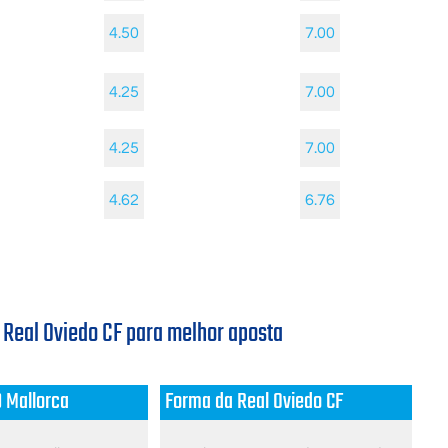
4.50
7.00
4.25
7.00
4.25
7.00
4.62
6.76
e Real Oviedo CF para melhor aposta
 Mallorca
Forma da Real Oviedo CF