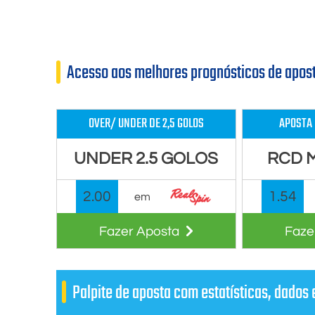
Acesso aos melhores prognósticos de apost
OVER/ UNDER DE 2,5 GOLOS
APOSTA 
UNDER 2.5 GOLOS
RCD 
2.00
1.54
em
Fazer Aposta
Faze
Palpite de aposta com estatísticas, dados 