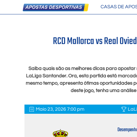
CASAS DE APO
RCD Mallorca vs Real Ovied
Saiba quais são as melhores dicas para apostar 
LaLiga Santander. Ora, esta partida está marcad
mesmo tempo, apresenta ótimas oportunidades p
deste jogo, tenha uma análise
Maio 23, 2026 7:00 pm
LaL
Desempenho 