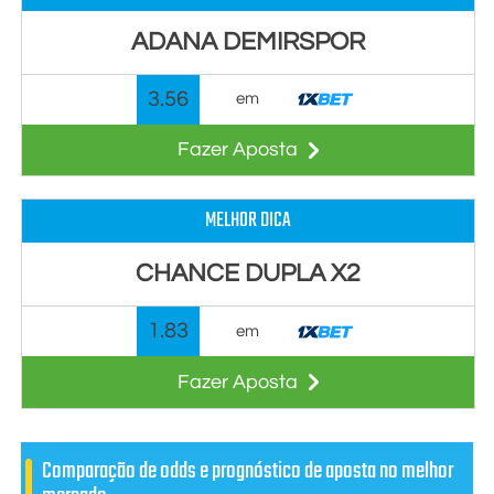
ADANA DEMIRSPOR
3.56
em
Fazer Aposta
MELHOR DICA
CHANCE DUPLA X2
1.83
em
Fazer Aposta
Comparação de odds e prognóstico de aposta no melhor