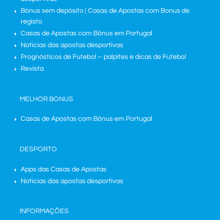
Bónus sem depósito | Casas de Apostas com Bonus de
registo
Casas de Apostas com Bônus em Portugal
Notícias das apostas desportivas
Prognósticos de Futebol – palpites e dicas de Futebol
Revista
MELHOR BÓNUS
Casas de Apostas com Bônus em Portugal
DESPORTO
Apps das Casas de Apostas
Notícias das apostas desportivas
INFORMAÇÕES