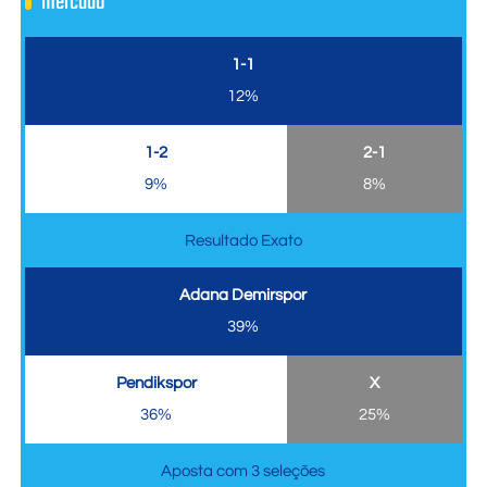
mercado
1-1
12%
1-2
2-1
9%
8%
Resultado Exato
Adana Demirspor
39%
Pendikspor
X
36%
25%
Aposta com 3 seleções