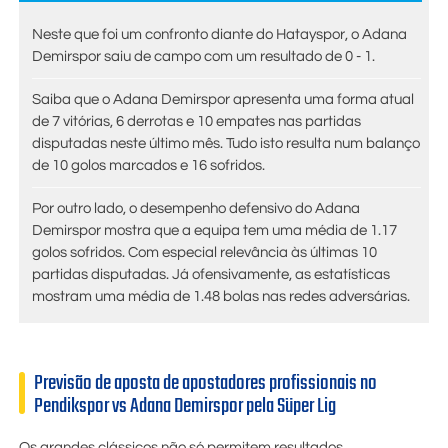
Neste que foi um confronto diante do Hatayspor, o Adana
Demirspor saiu de campo com um resultado de 0 - 1.
Saiba que o Adana Demirspor apresenta uma forma atual
de 7 vitórias, 6 derrotas e 10 empates nas partidas
disputadas neste último mês. Tudo isto resulta num balanço
de 10 golos marcados e 16 sofridos.
Por outro lado, o desempenho defensivo do Adana
Demirspor mostra que a equipa tem uma média de 1.17
golos sofridos. Com especial relevância às últimas 10
partidas disputadas. Já ofensivamente, as estatísticas
mostram uma média de 1.48 bolas nas redes adversárias.
Previsão de aposta de apostadores profissionais no
Pendikspor vs Adana Demirspor pela Süper Lig
Os grandes clássicos não só permitem resultados