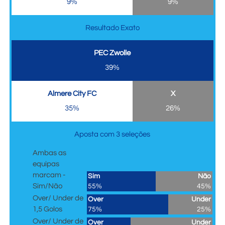
9%
9%
Resultado Exato
PEC Zwolle
39%
Almere City FC
X
35%
26%
Aposta com 3 seleções
Ambas as
equipas
marcam -
Sim
Não
Sim/Não
55%
45%
Over/ Under de
Over
Under
1,5 Golos
75%
25%
Over/ Under de
Over
Under