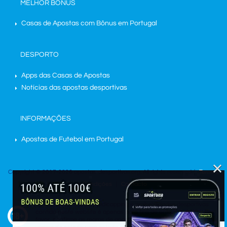
MELHOR BÓNUS
Casas de Apostas com Bônus em Portugal
DESPORTO
Apps das Casas de Apostas
Notícias das apostas desportivas
INFORMAÇÕES
Apostas de Futebol em Portugal
×
Copyright © 2017-2026 apostas-desportivas.org. All rights reserved. |
Termos
e Condições
|
Contacto
A informação sobre handicapping e probabilidades desportivas
contida neste website é apenas para fins de entretenimento. Por
favor, confirme as regras de apostas na sua jurisdição, pois estas