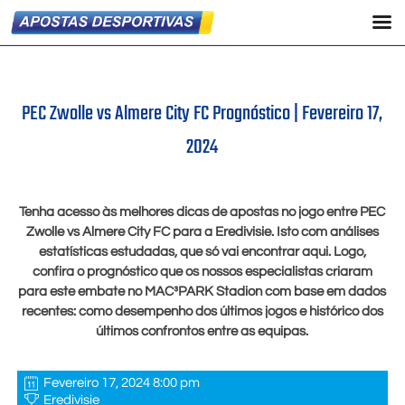
PEC Zwolle vs Almere City FC Prognóstico |
Fevereiro 17,
2024
Tenha acesso às melhores dicas de apostas no jogo entre PEC
Zwolle vs Almere City FC para a Eredivisie. Isto com análises
estatísticas estudadas, que só vai encontrar aqui. Logo,
confira o prognóstico que os nossos especialistas criaram
para este embate no MAC³PARK Stadion com base em dados
recentes: como desempenho dos últimos jogos e histórico dos
últimos confrontos entre as equipas.
Fevereiro 17, 2024 8:00 pm
Eredivisie