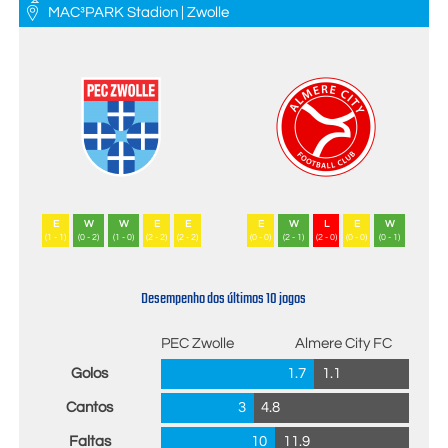
MAC³PARK Stadion | Zwolle
E
W
W
E
E
E
W
L
E
W
(1 - 1)
(0 - 2)
(1 - 0)
(2 - 2)
(2 - 2)
(0 - 0)
(2 - 1)
(2 - 0)
(0 - 0)
(0 - 1)
Desempenho dos últimos 10 jogos
PEC Zwolle
Almere City FC
Golos
1.7
1.1
Cantos
3
4.8
Faltas
10
11.9