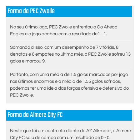
Forma da PEC Zwolle
No seu último jogo, PEC Zwolle enfrentou o Go Ahead
Eagles e o jogo acabou com o resultado de1 - 1.
Somando a isso, com um desempenho de 7 vitórias, 8
derrotas e 6 empates no último mês, o PEC Zwolle sofreu 13
golos e marcou 9.
Portanto, com uma média de 1.5 golos marcados por jogo
nos últimos encontros e a média de 1.55 golos sofridos,
podemos ter uma ideia das forças ofensiva e defensiva do
PEC Zwolle.
Forma da Almere City FC
Neste que foi um confronto diante do AZ Alkmaar, o Almere
City FC saiu de campo com um resultado de 0 - 0.