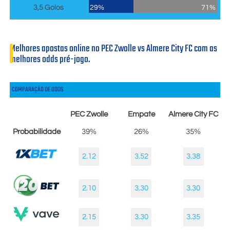
3,5 Golos
29%
71%
Melhores apostas online no PEC Zwolle vs Almere City FC com as
melhores odds pré-jogo.
COMPARAÇÃO DE ODDS
PEC Zwolle
Empate
Almere City FC
Probabilidade
39%
26%
35%
2.12
3.52
3.38
2.10
3.30
3.30
2.15
3.30
3.35