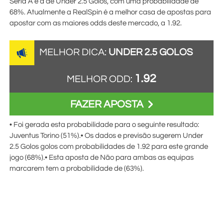
Seria A é a de Under 2.5 Golos, com uma probabilidade de
68%. Atualmente a
RealSpin
é a melhor casa de apostas para
apostar com as maiores odds deste mercado, a
1.92
.
MELHOR DICA:
UNDER 2.5 GOLOS
1.92
MELHOR ODD:
FAZER APOSTA
• Foi gerada esta probabilidade para o seguinte resultado:
Juventus Torino (51%).• Os dados e previsão sugerem Under
2.5 Golos golos com probabilidades de
1.92
para este grande
jogo (68%).• Esta aposta de Não para ambas as equipas
marcarem tem a probabilidade de (63%).