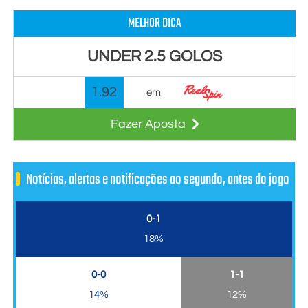
MELHOR DICA
UNDER 2.5 GOLOS
1.92
em
Fazer Aposta
Notícias, alertas e notificações ao segundo, antes do jogo
0-1
18%
0-0
1-1
14%
12%