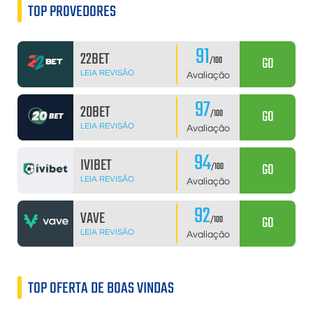
TOP PROVEDORES
91
22BET
GO
/100
LEIA REVISÃO
Avaliação
97
20BET
GO
/100
LEIA REVISÃO
Avaliação
94
IVIBET
GO
/100
LEIA REVISÃO
Avaliação
92
VAVE
GO
/100
LEIA REVISÃO
Avaliação
TOP OFERTA DE BOAS VINDAS