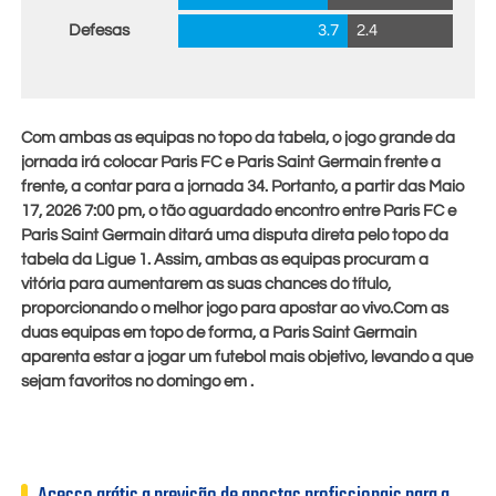
Defesas
3.7
2.4
Com ambas as equipas no topo da tabela, o jogo grande da
jornada irá colocar Paris FC e Paris Saint Germain frente a
frente, a contar para a jornada 34. Portanto, a partir das
Maio
17, 2026 7:00 pm
, o tão aguardado encontro entre Paris FC e
Paris Saint Germain ditará uma disputa direta pelo topo da
tabela da Ligue 1. Assim, ambas as equipas procuram a
vitória para aumentarem as suas chances do título,
proporcionando o melhor jogo para apostar ao vivo.Com as
duas equipas em topo de forma, a Paris Saint Germain
aparenta estar a jogar um futebol mais objetivo, levando a que
sejam favoritos no
domingo
em .