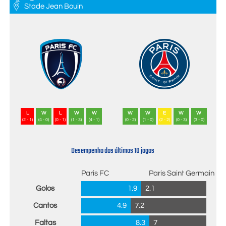
Stade Jean Bouin
L
W
L
W
W
W
W
E
W
W
(2 - 1)
(4 - 0)
(0 - 1)
(1 - 3)
(4 - 1)
(0 - 2)
(1 - 0)
(2 - 2)
(0 - 3)
(3 - 0)
Desempenho dos últimos 10 jogos
Paris FC
Paris Saint Germain
Golos
1.9
2.1
Cantos
4.9
7.2
Faltas
8.3
7