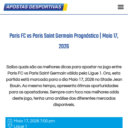
Paris FC vs Paris Saint Germain Prognóstico |
Maio 17,
2026
Saiba quais são as melhores dicas para apostar no jogo entre
Paris FC vs Paris Saint Germain válido pela Ligue 1. Ora, esta
partida está marcada para o dia
Maio 17, 2026
no Stade Jean
Bouin. Ao mesmo tempo, apresenta ótimas oportunidades
para os apostadores. Sempre com foco nas melhores odds
deste jogo, tenha uma análise dos diferentes mercados
disponíveis.
Maio 17, 2026 7:00 pm
Ligue 1