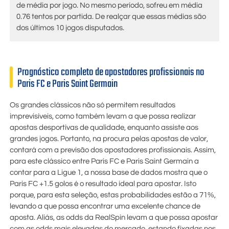
de média por jogo. No mesmo período, sofreu em média
0.76 tentos por partida. De realçar que essas médias são
dos últimos 10 jogos disputados.
Prognóstico completo de apostadores profissionais no
Paris FC e Paris Saint Germain
Os grandes clássicos não só permitem resultados
imprevisíveis, como também levam a que possa realizar
apostas desportivas de qualidade, enquanto assiste aos
grandes jogos. Portanto, na procura pelas apostas de valor,
contará com a previsão dos apostadores profissionais. Assim,
para este clássico entre Paris FC e Paris Saint Germain a
contar para a Ligue 1, a nossa base de dados mostra que o
Paris FC +1.5 golos é o resultado ideal para apostar. Isto
porque, para esta seleção, estas probabilidades estão a 71%,
levando a que possa encontrar uma excelente chance de
aposta. Aliás, as odds da
RealSpin
levam a que possa apostar
com as odds mais elevadas do mercado, estando fixadas nos