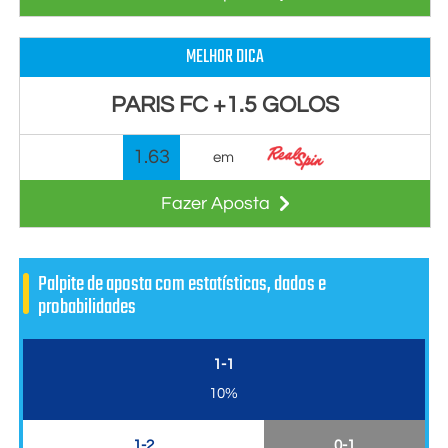
MELHOR DICA
PARIS FC +1.5 GOLOS
1.63
em
Fazer Aposta
Palpite de aposta com estatísticas, dados e
probabilidades
1-1
10%
1-2
0-1