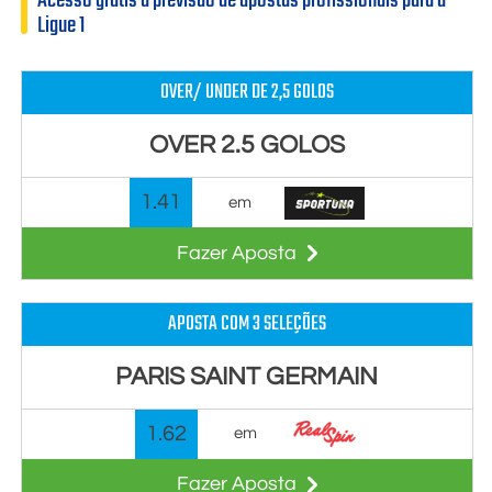
Acesso grátis a previsão de apostas profissionais para a
Ligue 1
OVER/ UNDER DE 2,5 GOLOS
OVER 2.5 GOLOS
1.41
em
Fazer Aposta
APOSTA COM 3 SELEÇÕES
PARIS SAINT GERMAIN
1.62
em
Fazer Aposta