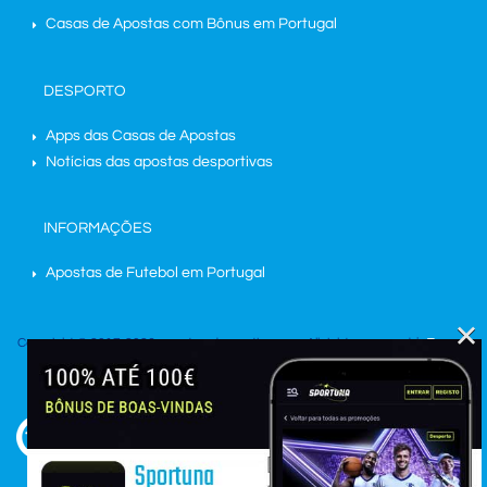
Casas de Apostas com Bônus em Portugal
DESPORTO
Apps das Casas de Apostas
Notícias das apostas desportivas
INFORMAÇÕES
Apostas de Futebol em Portugal
×
Copyright © 2017-2026 apostas-desportivas.org. All rights reserved. |
Termos
e Condições
|
Contacto
A informação sobre handicapping e probabilidades desportivas
contida neste website é apenas para fins de entretenimento. Por
favor, confirme as regras de apostas na sua jurisdição, pois estas
variam de estado para estado, de província para província e de
país para país. A utilização destas informações para violar qualquer