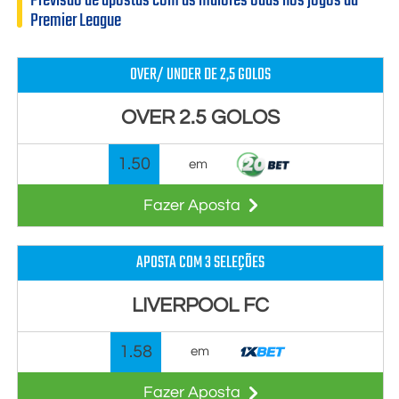
Previsão de apostas com as maiores odds nos jogos da
Premier League
OVER/ UNDER DE 2,5 GOLOS
OVER 2.5 GOLOS
1.50
em
Fazer Aposta
APOSTA COM 3 SELEÇÕES
LIVERPOOL FC
1.58
em
Fazer Aposta