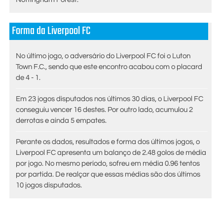
Forma da Liverpool FC
No último jogo, o adversário do Liverpool FC foi o Luton
Town F.C., sendo que este encontro acabou com o placard
de 4 - 1.
Em 23 jogos disputados nos últimos 30 dias, o Liverpool FC
conseguiu vencer 16 destes. Por outro lado, acumulou 2
derrotas e ainda 5 empates.
Perante os dados, resultados e forma dos últimos jogos, o
Liverpool FC apresenta um balanço de 2.48 golos de média
por jogo. No mesmo período, sofreu em média 0.96 tentos
por partida. De realçar que essas médias são dos últimos
10 jogos disputados.