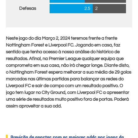
Defesas
2.5
2
Neste jogo do dia
Março 2, 2024
teremos frente a frente
Nottingham Forest e Liverpool FC. Jogando em casa, faz
sentido que tenha acesso à nossa análise do histórico de
resultados. Afinal, na Premier League qualquer equipa que
comprometa em sua casa, não irá chegar longe. Diante disto,
o Nottingham Forest espera melhorar a sua média de 29 golos
marcados nas últimas partidas para balançar as redes do
Liverpool FC e sair de campo com um resultado positivo. O
jogo tem lugar no City Ground, com Liverpool FC a apresentar
uma série de resultados muito positivo fora de portas. Poderá
assim aproveitar a sua odd.