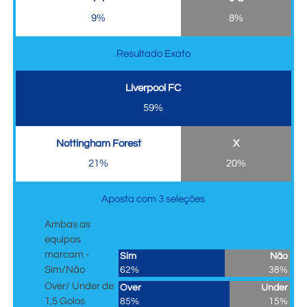
9%
8%
Resultado Exato
Liverpool FC
59%
Nottingham Forest
X
21%
20%
Aposta com 3 seleções
Ambas as
equipas
marcam -
Sim
Não
Sim/Não
62%
38%
Over/ Under de
Over
Under
1,5 Golos
85%
15%