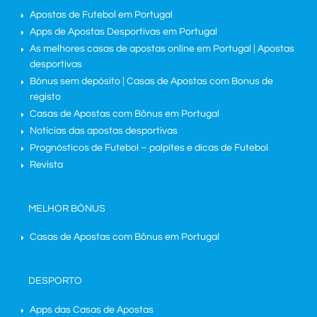
Apostas de Futebol em Portugal
Apps de Apostas Desportivas em Portugal
As melhores casas de apostas online em Portugal | Apostas
desportivas
Bónus sem depósito | Casas de Apostas com Bonus de
registo
Casas de Apostas com Bônus em Portugal
Notícias das apostas desportivas
Prognósticos de Futebol – palpites e dicas de Futebol
Revista
MELHOR BÓNUS
Casas de Apostas com Bônus em Portugal
DESPORTO
Apps das Casas de Apostas