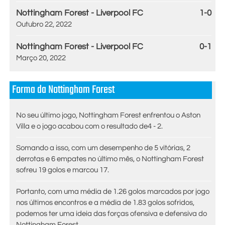
Nottingham Forest - Liverpool FC
1-0
Outubro 22, 2022
Nottingham Forest - Liverpool FC
0-1
Março 20, 2022
Forma da Nottingham Forest
No seu último jogo, Nottingham Forest enfrentou o Aston
Villa e o jogo acabou com o resultado de4 - 2.
Somando a isso, com um desempenho de 5 vitórias, 2
derrotas e 6 empates no último mês, o Nottingham Forest
sofreu 19 golos e marcou 17.
Portanto, com uma média de 1.26 golos marcados por jogo
nos últimos encontros e a média de 1.83 golos sofridos,
podemos ter uma ideia das forças ofensiva e defensiva do
Nottingham Forest.