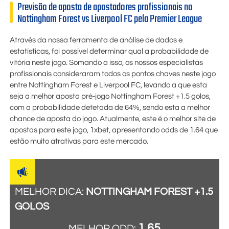
Previsão de aposta de apostadores profissionais no
Nottingham Forest vs Liverpool FC pela Premier League
Através da nossa ferramenta de análise de dados e
estatísticas, foi possível determinar qual a probabilidade de
vitória neste jogo. Somando a isso, os nossos especialistas
profissionais consideraram todos os pontos chaves neste jogo
entre Nottingham Forest e Liverpool FC, levando a que esta
seja a melhor aposta pré-jogo Nottingham Forest +1.5 golos,
com a probabilidade detetada de 64%, sendo esta a melhor
chance de aposta do jogo. Atualmente, este é o melhor site de
apostas para este jogo,
1xbet
, apresentando odds de
1.64
que
estão muito atrativas para este mercado.
MELHOR DICA:
NOTTINGHAM FOREST +1.5
GOLOS
1.65
MELHOR ODD: