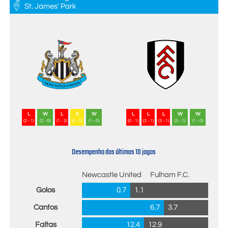
St. James' Park
L
W
L
E
W
L
L
L
W
W
(2 - 1)
(2 - 0)
(1 - 2)
(0 - 0)
(1 - 0)
(0 - 1)
(3 - 1)
(3 - 1)
(3 - 1)
(1 - 0)
Desempenho dos últimos 10 jogos
Newcastle United
Fulham F.C.
Golos
0.7
1.1
Cantos
6.7
3.7
Faltas
12.4
12.9