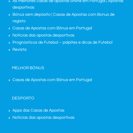
As melhores casas de apostas online em Portugal | Apostas
desportivas
Bónus sem depósito | Casas de Apostas com Bonus de
registo
Casas de Apostas com Bônus em Portugal
Notícias das apostas desportivas
Prognósticos de Futebol – palpites e dicas de Futebol
Revista
MELHOR BÓNUS
Casas de Apostas com Bônus em Portugal
DESPORTO
Apps das Casas de Apostas
Notícias das apostas desportivas