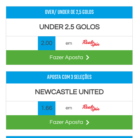
OVER/ UNDER DE 2,5 GOLOS
UNDER 2.5 GOLOS
2.00
em
Fazer Aposta
APOSTA COM 3 SELEÇÕES
NEWCASTLE UNITED
1.66
em
Fazer Aposta