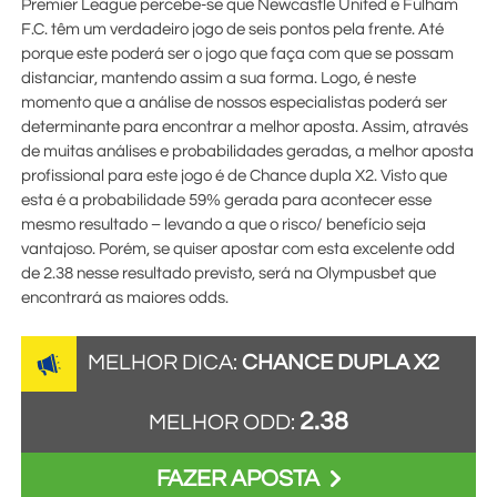
Premier League percebe-se que Newcastle United e Fulham
F.C. têm um verdadeiro jogo de seis pontos pela frente. Até
porque este poderá ser o jogo que faça com que se possam
distanciar, mantendo assim a sua forma. Logo, é neste
momento que a análise de nossos especialistas poderá ser
determinante para encontrar a melhor aposta. Assim, através
de muitas análises e probabilidades geradas, a melhor aposta
profissional para este jogo é de Chance dupla X2. Visto que
esta é a probabilidade 59% gerada para acontecer esse
mesmo resultado – levando a que o risco/ benefício seja
vantajoso. Porém, se quiser apostar com esta excelente odd
de
2.38
nesse resultado previsto, será na
Olympusbet
que
encontrará as maiores odds.
MELHOR DICA:
CHANCE DUPLA X2
2.38
MELHOR ODD:
FAZER APOSTA