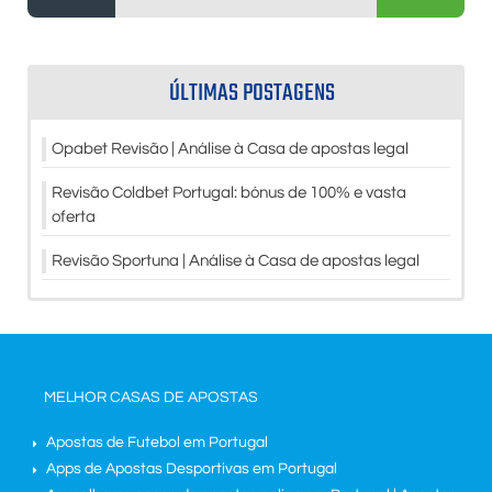
ÚLTIMAS POSTAGENS
Opabet Revisão | Análise à Casa de apostas legal
Revisão Coldbet Portugal: bónus de 100% e vasta
oferta
Revisão Sportuna | Análise à Casa de apostas legal
MELHOR CASAS DE APOSTAS
Apostas de Futebol em Portugal
Apps de Apostas Desportivas em Portugal