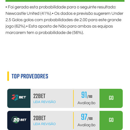
• Foi gerada esta probabilidade para o seguinte resultado:
Newcastle United (41%).• Os dados e previsão sugerem Under
2.5 Golos golos com probabilidades de
2.00
para este grande
jogo (62%).• Esta aposta de Não para ambas as equipas
marcarem tem a probabilidade de (56%).
TOP PROVEDORES
91
22BET
GO
/100
LEIA REVISÃO
Avaliação
97
20BET
GO
/100
LEIA REVISÃO
Avaliação