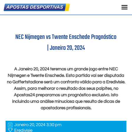
NEC Nijmegen vs Twente Enschede Prognóstico
|
Janeiro 20, 2024
A
Janeiro 20, 2024
teremos um grande jogo entre NEC
Nijmegen e Twente Enschede. Esta partida vai ser disputada
no Goffertstadione será um confronto válido para a Eredivisie.
Assim, para melhorar o resultado dos seus palpites, no
Apostas24 preparamos um prognóstico exclusivo. Isto
incluindo uma análise minuciosa que resulta de dicas de
apostadores profissionais.
Janeiro 20, 2024 3:30 pm
Eredivisie