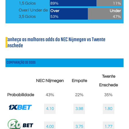
1,5 Golos
89%
11%
Over/ Under de
Over
Under
3,5 Golos
53%
47%
Conheça as malhores odds do NEC Nijmegen vs Twente
Enschede
COMPARAÇÃO DE ODDS
Twente
NEC Nijmegen
Empate
Enschede
Probabilidade
43%
22%
35%
4.10
3.98
1.80
4.00
3.75
1.77