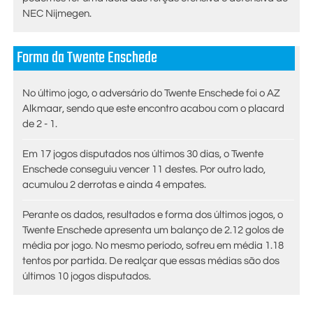
NEC Nijmegen.
Forma da Twente Enschede
No último jogo, o adversário do Twente Enschede foi o AZ
Alkmaar, sendo que este encontro acabou com o placard
de 2 - 1.
Em 17 jogos disputados nos últimos 30 dias, o Twente
Enschede conseguiu vencer 11 destes. Por outro lado,
acumulou 2 derrotas e ainda 4 empates.
Perante os dados, resultados e forma dos últimos jogos, o
Twente Enschede apresenta um balanço de 2.12 golos de
média por jogo. No mesmo período, sofreu em média 1.18
tentos por partida. De realçar que essas médias são dos
últimos 10 jogos disputados.