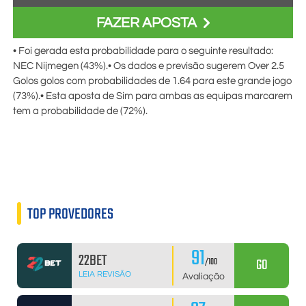
FAZER APOSTA
• Foi gerada esta probabilidade para o seguinte resultado:
NEC Nijmegen (43%).• Os dados e previsão sugerem Over 2.5
Golos golos com probabilidades de
1.64
para este grande jogo
(73%).• Esta aposta de Sim para ambas as equipas marcarem
tem a probabilidade de (72%).
TOP PROVEDORES
91
22BET
GO
/100
LEIA REVISÃO
Avaliação