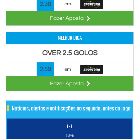
2.38
em
Fazer Aposta
MELHOR DICA
OVER 2.5 GOLOS
2.59
em
Fazer Aposta
Notícias, alertas e notificações ao segundo, antes do jogo
1-1
13%