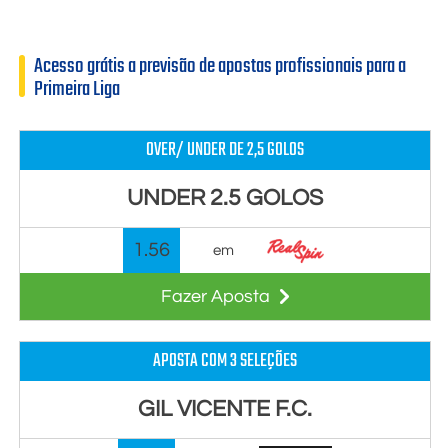
Acesso grátis a previsão de apostas profissionais para a
Primeira Liga
OVER/ UNDER DE 2,5 GOLOS
UNDER 2.5 GOLOS
1.56
em
Fazer Aposta
APOSTA COM 3 SELEÇÕES
GIL VICENTE F.C.