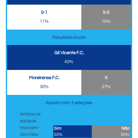
0-1
0-0
11%
10%
Resultado Exato
Gil Vicente F.C.
43%
Moreirense F.C.
X
30%
27%
Aposta com 3 seleções
Ambas as
equipas
marcam -
Sim
Não
Sim/Não
50%
50%