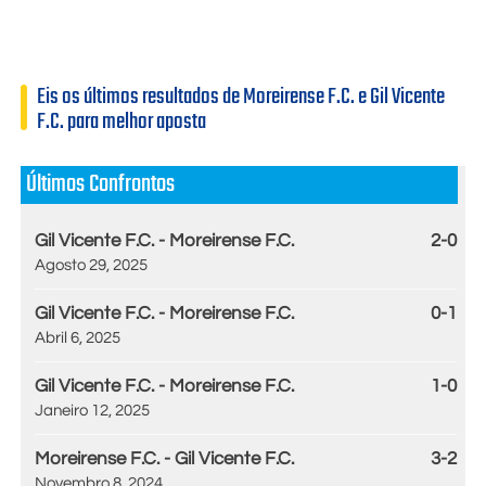
Eis os últimos resultados de Moreirense F.C. e Gil Vicente
F.C. para melhor aposta
Últimos Confrontos
Gil Vicente F.C. - Moreirense F.C.
2-0
Agosto 29, 2025
Gil Vicente F.C. - Moreirense F.C.
0-1
Abril 6, 2025
Gil Vicente F.C. - Moreirense F.C.
1-0
Janeiro 12, 2025
Moreirense F.C. - Gil Vicente F.C.
3-2
Novembro 8, 2024