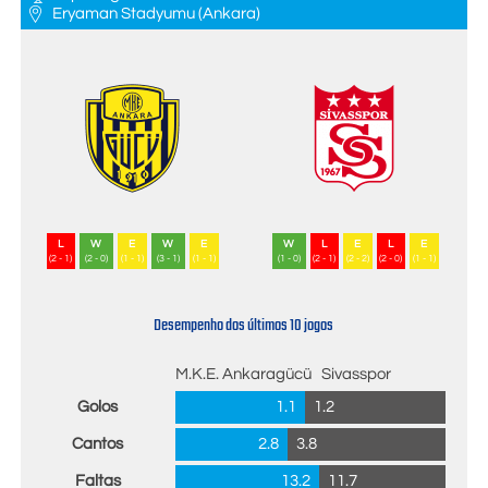
Eryaman Stadyumu (Ankara)
L
W
E
W
E
W
L
E
L
E
(2 - 1)
(2 - 0)
(1 - 1)
(3 - 1)
(1 - 1)
(1 - 0)
(2 - 1)
(2 - 2)
(2 - 0)
(1 - 1)
Desempenho dos últimos 10 jogos
M.K.E. Ankaragücü
Sivasspor
Golos
1.1
1.2
Cantos
2.8
3.8
Faltas
13.2
11.7