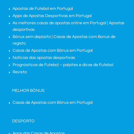
Apostas de Futebol em Portugal
Apps de Apostas Desportivas em Portugal
As melhores casas de apostas online em Portugal | Apostas
desportivas
Bónus sem depósito | Casas de Apostas com Bonus de
registo
Casas de Apostas com Bônus em Portugal
Notícias das apostas desportivas
Prognósticos de Futebol – palpites e dicas de Futebol
Revista
MELHOR BÓNUS
Casas de Apostas com Bônus em Portugal
DESPORTO
Apps das Casas de Apostas