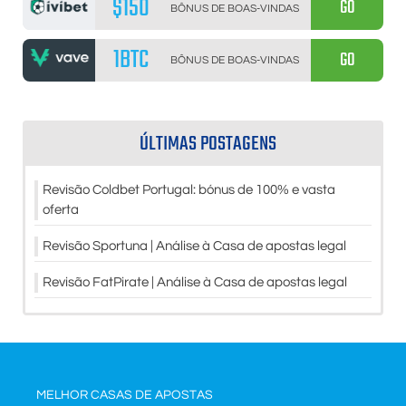
$150
GO
BÔNUS DE BOAS-VINDAS
1BTC
GO
BÔNUS DE BOAS-VINDAS
ÚLTIMAS POSTAGENS
Revisão Coldbet Portugal: bónus de 100% e vasta
oferta
Revisão Sportuna | Análise à Casa de apostas legal
Revisão FatPirate | Análise à Casa de apostas legal
MELHOR CASAS DE APOSTAS