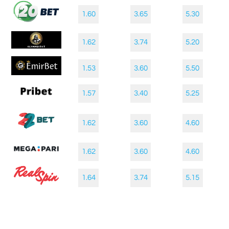
1.60
3.65
5.30
1.62
3.74
5.20
1.53
3.60
5.50
1.57
3.40
5.25
1.62
3.60
4.60
1.62
3.60
4.60
1.64
3.74
5.15