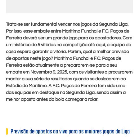
Trata-se ser fundamental vencer nos jogos da Segunda Liga.
Por isso, esse embate entre Marítimo Funchal e F.C. Paços de
Ferreira deverá ser um grande jogo para os apostadores. Com
um histórico de 5 vitórias na competição até aqui, a equipa da
casa espera garantir a vitória. Porém, qual a melhor previsão
de apostas neste jogo? Marítimo Funchal e F.C. Paços de
Ferreira estão atualmente a prepararem-se para o seu
empate em
Novembro 9, 2025
, com os visitantes a procurarem
manter a sua série de resultados quando se deslocarem ao
Estádio do Marítimo. A F.C. Paços de Ferreira tem sido uma
das equipas em destaque na Segunda Liga, sendo assim a
melhor aposta antes da bola começar a rolar.
Previsão de apostas ao vivo para os maiores jogos da Liga