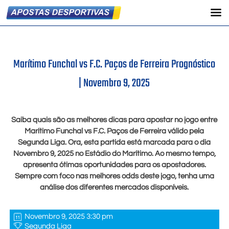
Marítimo Funchal vs F.C. Paços de Ferreira Prognóstico
|
Novembro 9, 2025
Saiba quais são as melhores dicas para apostar no jogo entre
Marítimo Funchal vs F.C. Paços de Ferreira válido pela
Segunda Liga. Ora, esta partida está marcada para o dia
Novembro 9, 2025
no Estádio do Marítimo. Ao mesmo tempo,
apresenta ótimas oportunidades para os apostadores.
Sempre com foco nas melhores odds deste jogo, tenha uma
análise dos diferentes mercados disponíveis.
Novembro 9, 2025 3:30 pm
Segunda Liga