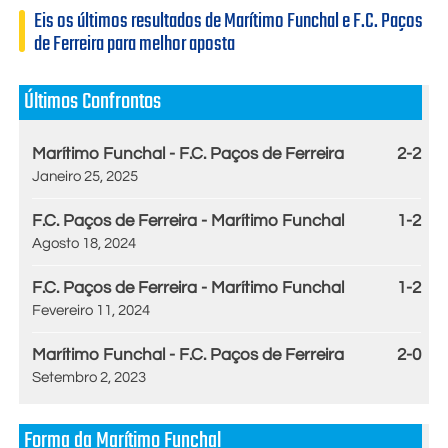
Eis os últimos resultados de Marítimo Funchal e F.C. Paços
de Ferreira para melhor aposta
Últimos Confrontos
Marítimo Funchal - F.C. Paços de Ferreira
2-2
Janeiro 25, 2025
F.C. Paços de Ferreira - Marítimo Funchal
1-2
Agosto 18, 2024
F.C. Paços de Ferreira - Marítimo Funchal
1-2
Fevereiro 11, 2024
Marítimo Funchal - F.C. Paços de Ferreira
2-0
Setembro 2, 2023
Forma da Marítimo Funchal