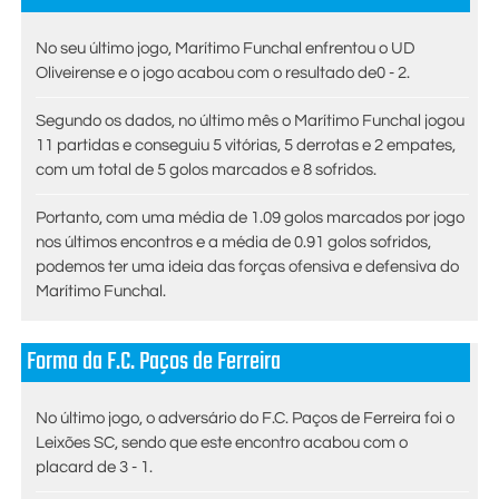
No seu último jogo, Marítimo Funchal enfrentou o UD
Oliveirense e o jogo acabou com o resultado de0 - 2.
Segundo os dados, no último mês o Marítimo Funchal jogou
11 partidas e conseguiu 5 vitórias, 5 derrotas e 2 empates,
com um total de 5 golos marcados e 8 sofridos.
Portanto, com uma média de 1.09 golos marcados por jogo
nos últimos encontros e a média de 0.91 golos sofridos,
podemos ter uma ideia das forças ofensiva e defensiva do
Marítimo Funchal.
Forma da F.C. Paços de Ferreira
No último jogo, o adversário do F.C. Paços de Ferreira foi o
Leixões SC, sendo que este encontro acabou com o
placard de 3 - 1.