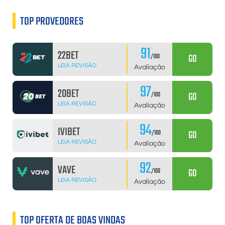
TOP PROVEDORES
91
22BET
GO
/100
LEIA REVISÃO
Avaliação
97
20BET
GO
/100
LEIA REVISÃO
Avaliação
94
IVIBET
GO
/100
LEIA REVISÃO
Avaliação
92
VAVE
GO
/100
LEIA REVISÃO
Avaliação
TOP OFERTA DE BOAS VINDAS