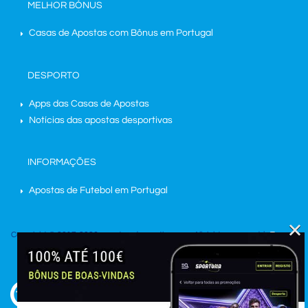
MELHOR BÓNUS
Casas de Apostas com Bônus em Portugal
DESPORTO
Apps das Casas de Apostas
Notícias das apostas desportivas
INFORMAÇÕES
Apostas de Futebol em Portugal
×
Copyright © 2017-2026 apostas-desportivas.org. All rights reserved. |
Termos
e Condições
|
Contacto
A informação sobre handicapping e probabilidades desportivas
contida neste website é apenas para fins de entretenimento. Por
favor, confirme as regras de apostas na sua jurisdição, pois estas