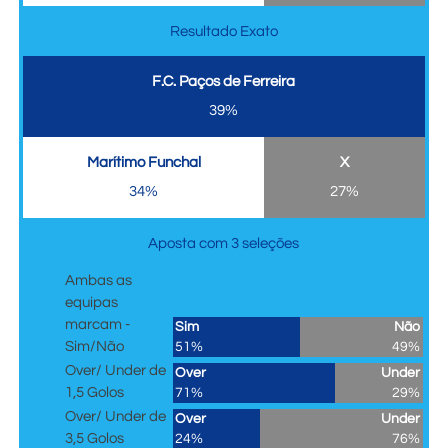
Resultado Exato
F.C. Paços de Ferreira
39%
Marítimo Funchal
X
34%
27%
Aposta com 3 seleções
Ambas as
equipas
marcam -
Sim
Não
Sim/Não
51%
49%
Over/ Under de
Over
Under
1,5 Golos
71%
29%
Over/ Under de
Over
Under
3,5 Golos
24%
76%