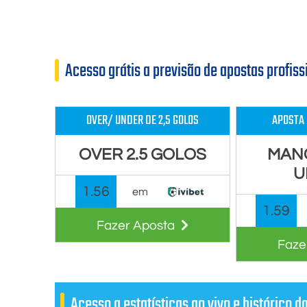
Acesso grátis a previsão de apostas profis
OVER/ UNDER DE 2,5 GOLOS
APOSTA 
OVER 2.5 GOLOS
MAN
U
1.56
em
1.59
Fazer Aposta
Faze
Acesso a estatísticas ao vivo e histórico d