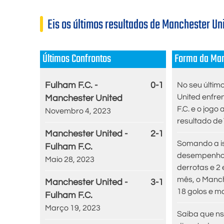
Eis os últimos resultados de Manchester Un
Últimos Confrontos
Forma da Man
Fulham F.C. -
0-1
No seu últim
United enfre
Manchester United
F.C. e o jog
Novembro 4, 2023
resultado de1
Manchester United -
2-1
Somando a i
Fulham F.C.
desempenho d
Maio 28, 2023
derrotas e 2
mês, o Manch
Manchester United -
3-1
18 golos e m
Fulham F.C.
Março 19, 2023
Saiba que ns