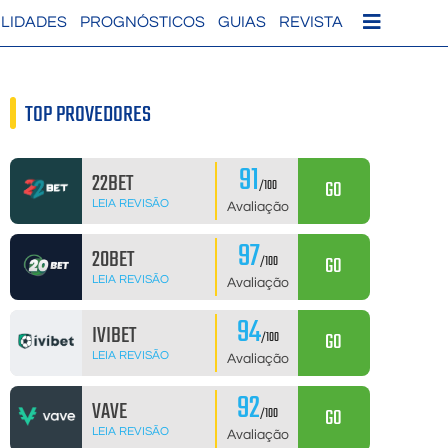
LIDADES
PROGNÓSTICOS
GUIAS
REVISTA
TOP PROVEDORES
91
22BET
GO
/100
LEIA REVISÃO
Avaliação
97
20BET
GO
/100
LEIA REVISÃO
Avaliação
94
IVIBET
GO
/100
LEIA REVISÃO
Avaliação
92
VAVE
GO
/100
LEIA REVISÃO
Avaliação