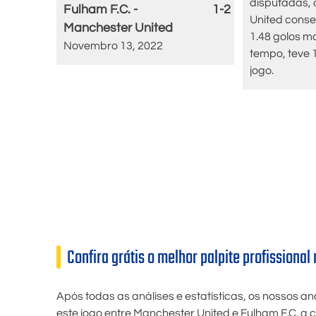
disputadas,
Fulham F.C. -
1-2
United cons
Manchester United
1.48 golos 
Novembro 13, 2022
tempo, teve 1
jogo.
Confira grátis o melhor palpite profissiona
Após todas as análises e estatísticas, os nossos 
este jogo entre Manchester United e Fulham F.C. a