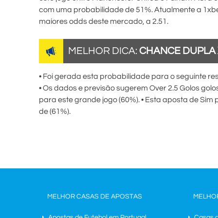
com uma probabilidade de 51%. Atualmente a
1xb
maiores odds deste mercado, a
2.51
.
MELHOR DICA:
CHANCE DUPLA 
• Foi gerada esta probabilidade para o seguinte re
• Os dados e previsão sugerem Over 2.5 Golos gol
para este grande jogo (60%). • Esta aposta de Si
de (61%).
MELHOR CASAS DE APOSTAS
MELHO
Apostas de Futebol em Portugal
Casas 