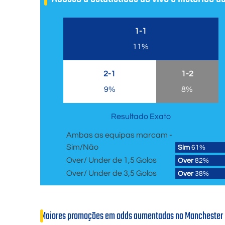
1-1
11%
2-1
1-2
9%
8%
Resultado Exato
Ambas as equipas marcam -
Sim/Não
Sim
61%
Over/ Under de 1,5 Golos
Over
82%
Over/ Under de 3,5 Golos
Over
38%
Maiores promoções em odds aumentadas no Manchester Un