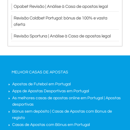
Opabet Revisão | Análise à Casa de apostas legal
Revisão Coldbet Portugal: bónus de 100% e vasta
oferta
Revisão Sportuna | Análise à Casa de apostas legal
MELHOR CASAS DE APOSTAS
Apostas de Futebol em Portugal
Apps de Apostas Desportivas em Portugal
As melhores casas de apostas online em Portugal | Apostas
desportivas
Bónus sem depósito | Casas de Apostas com Bonus de
registo
Casas de Apostas com Bônus em Portugal