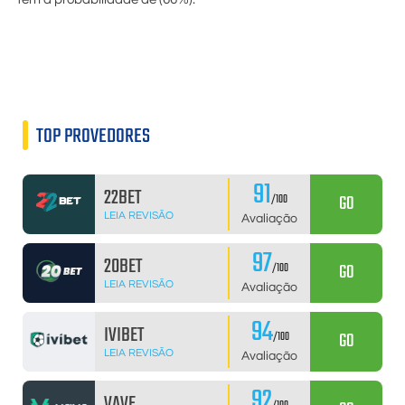
TOP PROVEDORES
91
22BET
GO
/100
LEIA REVISÃO
Avaliação
97
20BET
GO
/100
LEIA REVISÃO
Avaliação
94
IVIBET
GO
/100
LEIA REVISÃO
Avaliação
92
VAVE