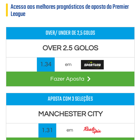
Acesso aos melhores prognósticos de aposta da Premier
League
OVER/ UNDER DE 2,5 GOLOS
OVER 2.5 GOLOS
1.34
em
Fazer Aposta
APOSTA COM 3 SELEÇÕES
MANCHESTER CITY
1.31
em