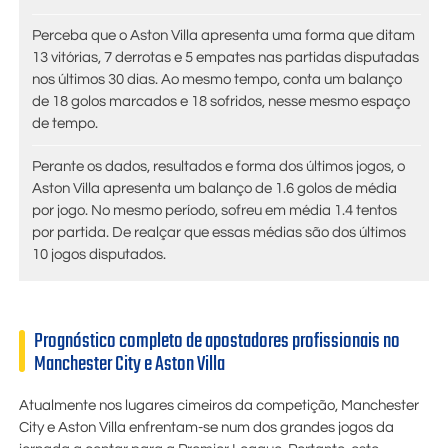
Perceba que o Aston Villa apresenta uma forma que ditam
13 vitórias, 7 derrotas e 5 empates nas partidas disputadas
nos últimos 30 dias. Ao mesmo tempo, conta um balanço
de 18 golos marcados e 18 sofridos, nesse mesmo espaço
de tempo.
Perante os dados, resultados e forma dos últimos jogos, o
Aston Villa apresenta um balanço de 1.6 golos de média
por jogo. No mesmo período, sofreu em média 1.4 tentos
por partida. De realçar que essas médias são dos últimos
10 jogos disputados.
Prognóstico completo de apostadores profissionais no
Manchester City e Aston Villa
Atualmente nos lugares cimeiros da competição, Manchester
City e Aston Villa enfrentam-se num dos grandes jogos da