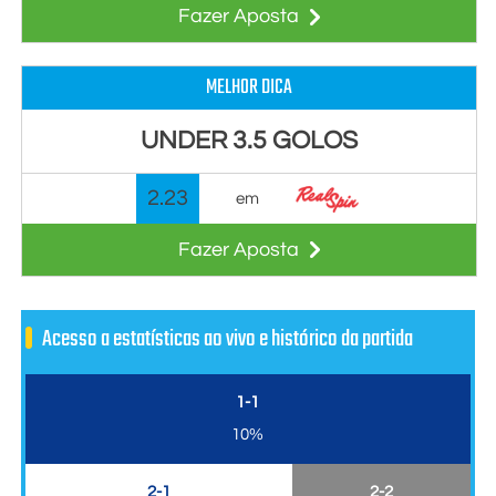
Fazer Aposta
MELHOR DICA
UNDER 3.5 GOLOS
2.23
em
Fazer Aposta
Acesso a estatísticas ao vivo e histórico da partida
1-1
10%
2-1
2-2