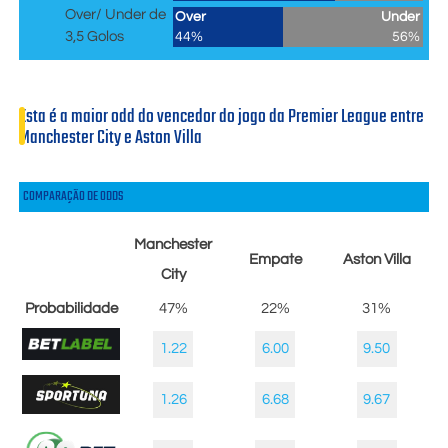
Over/ Under de
Over
Under
3,5 Golos
44%
56%
Esta é a maior odd do vencedor do jogo da Premier League entre
Manchester City e Aston Villa
COMPARAÇÃO DE ODDS
Manchester
Empate
Aston Villa
City
Probabilidade
47%
22%
31%
1.22
6.00
9.50
1.26
6.68
9.67