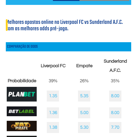
Melhores apostas online no Liverpool FC vs Sunderland A.F.C.
com as melhores odds pré-jogo.
COMPARAÇÃO DE ODDS
Sunderland
Liverpool FC
Empate
A.F.C.
Probabilidade
39%
26%
35%
1.35
5.35
8.00
1.36
5.00
8.00
1.38
5.30
7.70