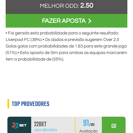
2.50
MELHOR ODD:
FAZER APOSTA
• Foi gerada esta probabilidade para o seguinte resultado:
Liverpool FC (39%).• Os dados e previsão sugerem Over 2.5
Golos golos com probabilidades de
1.63
para este grande jogo
(51%).• Esta aposta de Sim para ambas as equipas marcarem
tem a probabilidade de (55%).
TOP PROVEDORES
91
22BET
GO
/100
LEIA REVISÃO
Avaliação