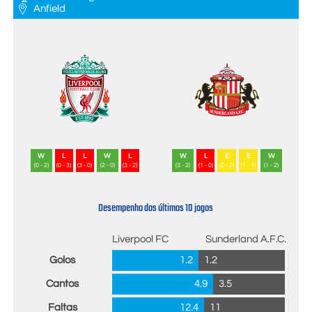
Anfield
W
L
L
W
L
W
L
E
E
W
(0 - 2)
(0 - 3)
(3 - 0)
(2 - 0)
(3 - 2)
(3 - 2)
(1 - 0)
(2 - 2)
(1 - 1)
(1 - 2)
Desempenho dos últimos 10 jogos
Liverpool FC
Sunderland A.F.C.
Golos
1.2
1.2
Cantos
4.9
3.5
Faltas
12.4
11