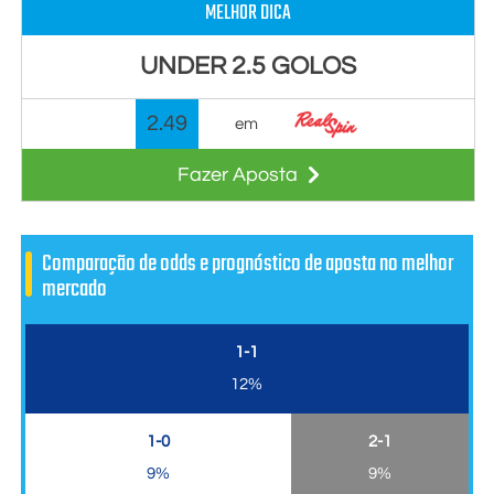
MELHOR DICA
UNDER 2.5 GOLOS
2.49
em
Fazer Aposta
Comparação de odds e prognóstico de aposta no melhor
mercado
1-1
12%
1-0
2-1
9%
9%