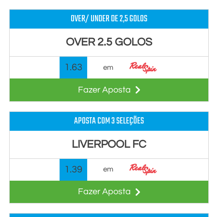
OVER/ UNDER DE 2,5 GOLOS
OVER 2.5 GOLOS
1.63
em
Fazer Aposta
APOSTA COM 3 SELEÇÕES
LIVERPOOL FC
1.39
em
Fazer Aposta