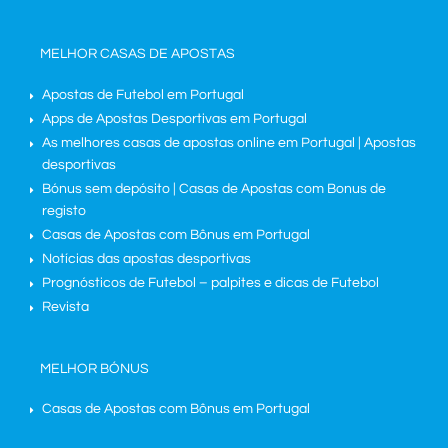
MELHOR CASAS DE APOSTAS
Apostas de Futebol em Portugal
Apps de Apostas Desportivas em Portugal
As melhores casas de apostas online em Portugal | Apostas
desportivas
Bónus sem depósito | Casas de Apostas com Bonus de
registo
Casas de Apostas com Bônus em Portugal
Notícias das apostas desportivas
Prognósticos de Futebol – palpites e dicas de Futebol
Revista
MELHOR BÓNUS
Casas de Apostas com Bônus em Portugal