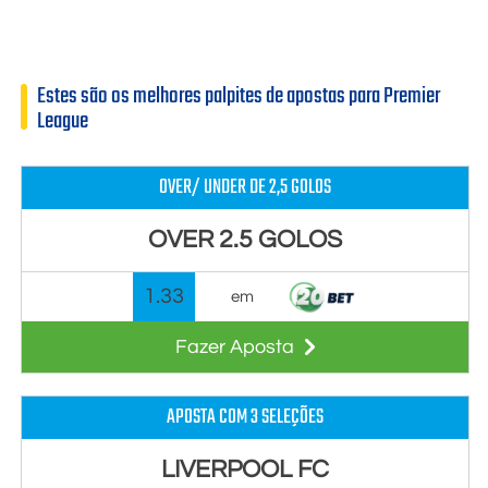
Estes são os melhores palpites de apostas para Premier
League
OVER/ UNDER DE 2,5 GOLOS
OVER 2.5 GOLOS
1.33
em
Fazer Aposta
APOSTA COM 3 SELEÇÕES
LIVERPOOL FC