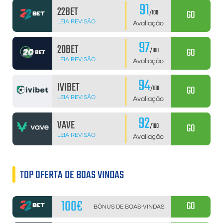
91
22BET
GO
/100
LEIA REVISÃO
Avaliação
97
20BET
GO
/100
LEIA REVISÃO
Avaliação
94
IVIBET
GO
/100
LEIA REVISÃO
Avaliação
92
VAVE
GO
/100
LEIA REVISÃO
Avaliação
TOP OFERTA DE BOAS VINDAS
100€
GO
BÔNUS DE BOAS-VINDAS