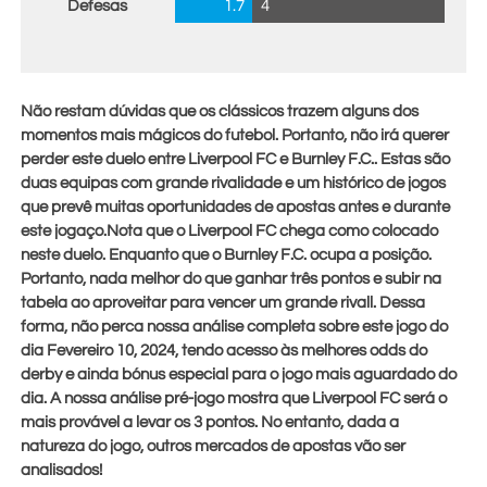
Defesas
1.7
4
Não restam dúvidas que os clássicos trazem alguns dos
momentos mais mágicos do futebol. Portanto, não irá querer
perder este duelo entre Liverpool FC e Burnley F.C.. Estas são
duas equipas com grande rivalidade e um histórico de jogos
que prevê muitas oportunidades de apostas antes e durante
este jogaço.Nota que o Liverpool FC chega como colocado
neste duelo. Enquanto que o Burnley F.C. ocupa a posição.
Portanto, nada melhor do que ganhar três pontos e subir na
tabela ao aproveitar para vencer um grande rivall. Dessa
forma, não perca nossa análise completa sobre este jogo do
dia
Fevereiro 10, 2024
, tendo acesso às melhores odds do
derby e ainda bónus especial para o jogo mais aguardado do
dia. A nossa análise pré-jogo mostra que Liverpool FC será o
mais provável a levar os 3 pontos. No entanto, dada a
natureza do jogo, outros mercados de apostas vão ser
analisados!